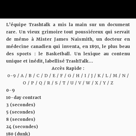
L’équipe Trashtalk a mis la main sur un document
rare. Un vieux grimoire tout poussiéreux qui servait
de mémo à Mister James Naismith, un docteur en
médecine canadien qui inventa, en 1891, le plus beau
des sports : le Basketball. Un lexique au contenu
unique et inédit, labellisé TrashTalk…
Accès Rapide :
0-9
/
A
/
B
/
C
/
D
/
E
/
F
/
G
/
H
/
I
/
J
/
K
/
L
/
M
/
N
/
O
/
P
/
Q
/
R
/
S
/
T
/
U
/
V
/
W
/
X
/
Y
/
Z
0-9
10-day contract
3 (secondes)
5 (secondes)
8 (secondes)
24 (secondes)
180 (dunk)