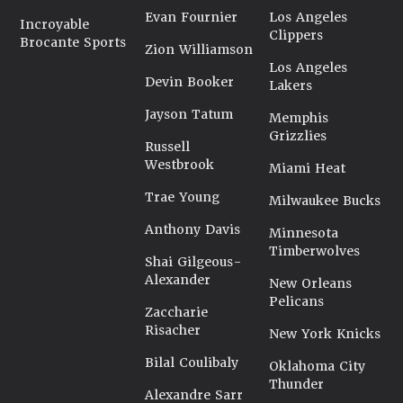
Evan Fournier
Los Angeles
Incroyable
Clippers
Brocante Sports
Zion Williamson
Los Angeles
Devin Booker
Lakers
Jayson Tatum
Memphis
Grizzlies
Russell
Westbrook
Miami Heat
Trae Young
Milwaukee Bucks
Anthony Davis
Minnesota
Timberwolves
Shai Gilgeous-
Alexander
New Orleans
Pelicans
Zaccharie
Risacher
New York Knicks
Bilal Coulibaly
Oklahoma City
Thunder
Alexandre Sarr