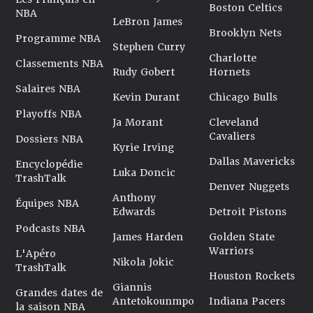
Boston Celtics
NBA
LeBron James
Brooklyn Nets
Programme NBA
Stephen Curry
Charlotte
Classements NBA
Rudy Gobert
Hornets
Salaires NBA
Kevin Durant
Chicago Bulls
Playoffs NBA
Ja Morant
Cleveland
Cavaliers
Dossiers NBA
Kyrie Irving
Dallas Mavericks
Encyclopédie
Luka Doncic
TrashTalk
Denver Nuggets
Anthony
Équipes NBA
Edwards
Detroit Pistons
Podcasts NBA
James Harden
Golden State
Warriors
L'Apéro
Nikola Jokic
TrashTalk
Houston Rockets
Giannis
Grandes dates de
Antetokounmpo
Indiana Pacers
la saison NBA