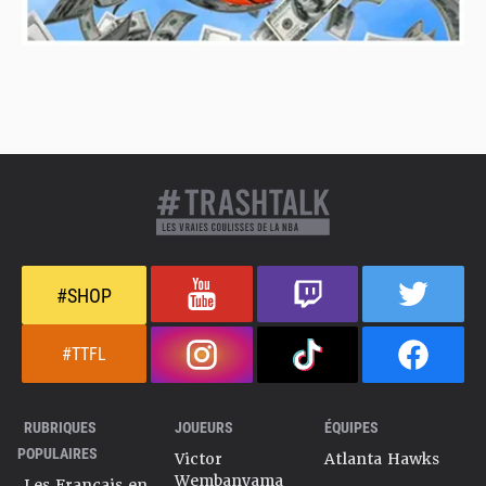
#SHOP
#TTFL
RUBRIQUES
JOUEURS
ÉQUIPES
POPULAIRES
Victor
Atlanta Hawks
Wembanyama
Les Français en