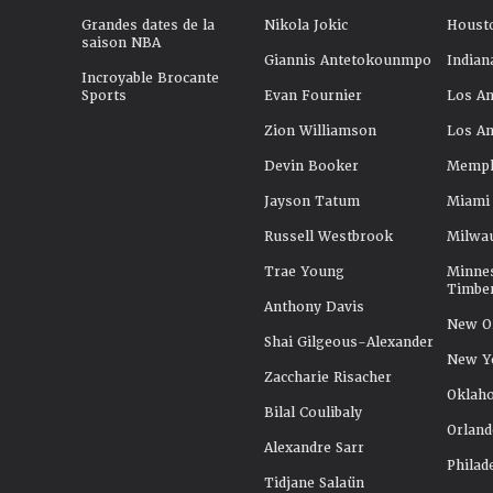
Grandes dates de la
Nikola Jokic
Houst
saison NBA
Giannis Antetokounmpo
Indian
Incroyable Brocante
Sports
Evan Fournier
Los An
Zion Williamson
Los An
Devin Booker
Memphi
Jayson Tatum
Miami
Russell Westbrook
Milwa
Trae Young
Minne
Timbe
Anthony Davis
New Or
Shai Gilgeous-Alexander
New Y
Zaccharie Risacher
Oklah
Bilal Coulibaly
Orland
Alexandre Sarr
Philad
Tidjane Salaün