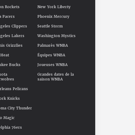
on Rockets
New York Liberty
a Pacers
Phoenix Mercury
geles Clippers
Seattle Storm
geles Lakers
Washington Mystics
s Grizzlies
Palmarès WNBA
 Heat
Équipes WNBA
ukee Bucks
Joueuses WNBA
sota
Grandes dates de la
rwolves
saison WNBA
leans Pelicans
ork Knicks
oma City Thunder
o Magic
elphia 76ers