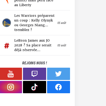
points) mais perd face
au Liberty
Les Warriors préparent
un coup : Kelly Olynyk
05 août
ou Georges Niang…
tremblez !
LeBron James aux JO
2028 ? Sa place serait
05 août
déjà réservée...
REJOINS NOUS !