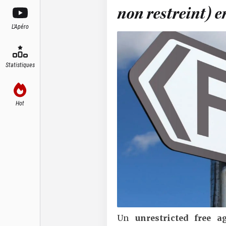
non restreint) 
L'Apéro
Statistiques
Hot
Un
unrestricted free 