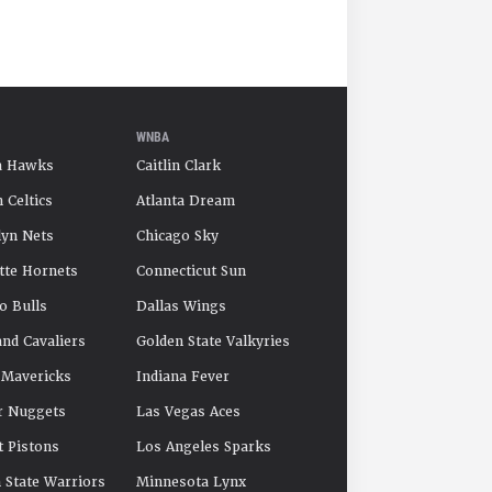
WNBA
a Hawks
Caitlin Clark
 Celtics
Atlanta Dream
yn Nets
Chicago Sky
tte Hornets
Connecticut Sun
o Bulls
Dallas Wings
and Cavaliers
Golden State Valkyries
 Mavericks
Indiana Fever
r Nuggets
Las Vegas Aces
t Pistons
Los Angeles Sparks
 State Warriors
Minnesota Lynx