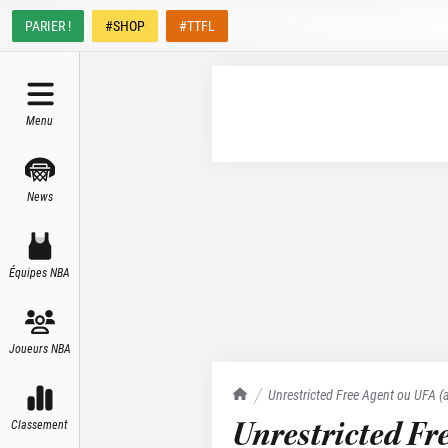
PARIER !
#SHOP
#TTFL
Menu
News
Équipes NBA
Joueurs NBA
TrashTalk Actu NBA
Unrestricted Free Agent ou UFA (a
Unrestricted Fre
Classement