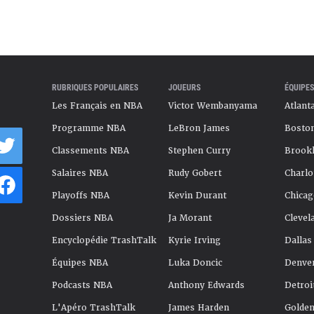
RUBRIQUES POPULAIRES
JOUEURS
ÉQUIPES
Les Français en NBA
Victor Wembanyama
Atlant
Programme NBA
LeBron James
Boston
Classements NBA
Stephen Curry
Brookl
Salaires NBA
Rudy Gobert
Charlo
Playoffs NBA
Kevin Durant
Chicag
Dossiers NBA
Ja Morant
Clevel
Encyclopédie TrashTalk
Kyrie Irving
Dallas
Équipes NBA
Luka Doncic
Denve
Podcasts NBA
Anthony Edwards
Detroi
L'Apéro TrashTalk
James Harden
Golden