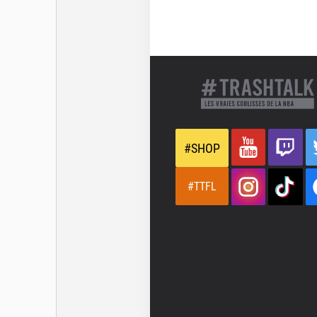
#SHOP
#TTFL