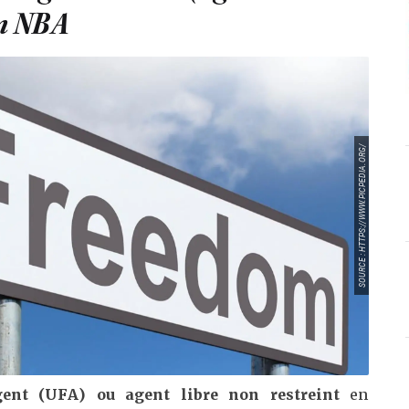
en NBA
SOURCE : HTTPS://WWW.PICPEDIA.ORG/
agent (UFA) ou agent libre non restreint
en