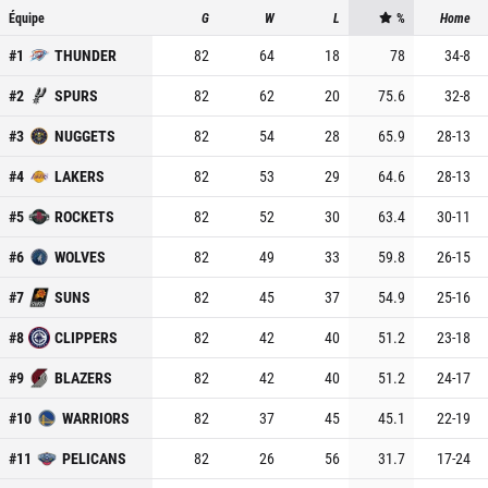
Équipe
G
W
L
%
Home
#
1
THUNDER
82
64
18
78
34
-
8
#
2
SPURS
82
62
20
75.6
32
-
8
#
3
NUGGETS
82
54
28
65.9
28
-
13
#
4
LAKERS
82
53
29
64.6
28
-
13
#
5
ROCKETS
82
52
30
63.4
30
-
11
#
6
WOLVES
82
49
33
59.8
26
-
15
#
7
SUNS
82
45
37
54.9
25
-
16
#
8
CLIPPERS
82
42
40
51.2
23
-
18
#
9
BLAZERS
82
42
40
51.2
24
-
17
#
10
WARRIORS
82
37
45
45.1
22
-
19
#
11
PELICANS
82
26
56
31.7
17
-
24