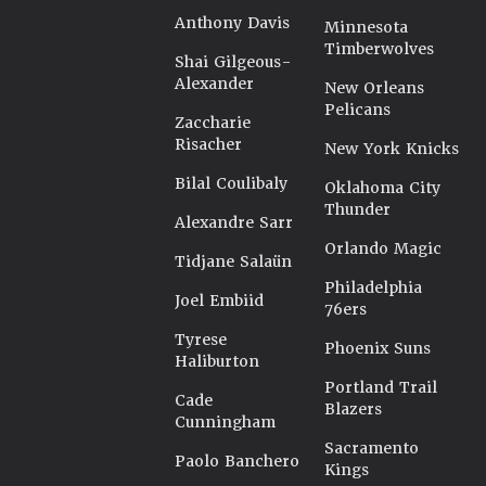
Anthony Davis
Minnesota
Timberwolves
Shai Gilgeous-
Alexander
New Orleans
Pelicans
Zaccharie
Risacher
New York Knicks
Bilal Coulibaly
Oklahoma City
Thunder
Alexandre Sarr
Orlando Magic
Tidjane Salaün
Philadelphia
Joel Embiid
76ers
Tyrese
Phoenix Suns
Haliburton
Portland Trail
Cade
Blazers
Cunningham
Sacramento
Paolo Banchero
Kings