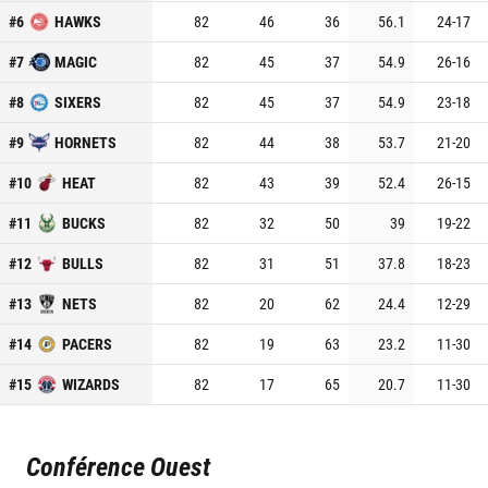
#
6
HAWKS
82
46
36
56.1
24
-
17
#
7
MAGIC
82
45
37
54.9
26
-
16
#
8
SIXERS
82
45
37
54.9
23
-
18
#
9
HORNETS
82
44
38
53.7
21
-
20
#
10
HEAT
82
43
39
52.4
26
-
15
#
11
BUCKS
82
32
50
39
19
-
22
#
12
BULLS
82
31
51
37.8
18
-
23
#
13
NETS
82
20
62
24.4
12
-
29
#
14
PACERS
82
19
63
23.2
11
-
30
#
15
WIZARDS
82
17
65
20.7
11
-
30
Conférence Ouest