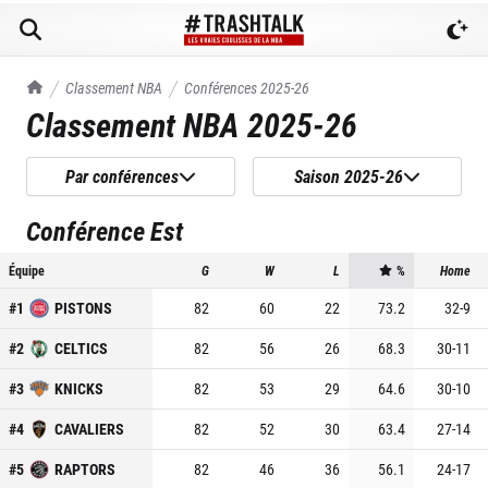
TrashTalk Actu NBA
Classement NBA
Conférences
2025-26
Classement NBA
2025-26
Par conférences
Saison 2025-26
Conférence Est
Équipe
G
W
L
%
Home
#
1
PISTONS
82
60
22
73.2
32
-
9
#
2
CELTICS
82
56
26
68.3
30
-
11
#
3
KNICKS
82
53
29
64.6
30
-
10
#
4
CAVALIERS
82
52
30
63.4
27
-
14
#
5
RAPTORS
82
46
36
56.1
24
-
17