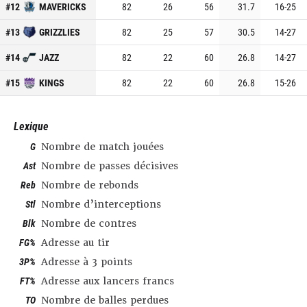
#
12
MAVERICKS
82
26
56
31.7
16
-
25
#
13
GRIZZLIES
82
25
57
30.5
14
-
27
#
14
JAZZ
82
22
60
26.8
14
-
27
#
15
KINGS
82
22
60
26.8
15
-
26
Lexique
G
Nombre de match jouées
Ast
Nombre de passes décisives
Reb
Nombre de rebonds
Stl
Nombre d’interceptions
Blk
Nombre de contres
FG%
Adresse au tir
3P%
Adresse à 3 points
FT%
Adresse aux lancers francs
TO
Nombre de balles perdues