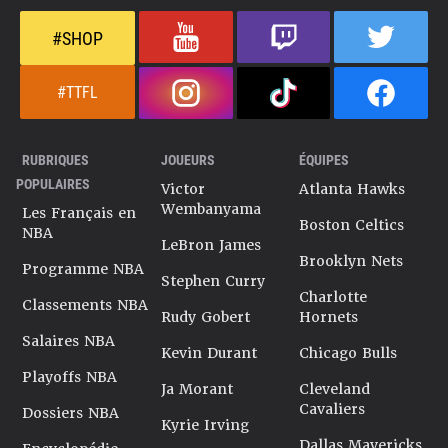
#SHOP
#TTFL
RUBRIQUES
JOUEURS
ÉQUIPES
POPULAIRES
Victor
Atlanta Hawks
Wembanyama
Les Français en
Boston Celtics
NBA
LeBron James
Brooklyn Nets
Programme NBA
Stephen Curry
Charlotte
Classements NBA
Rudy Gobert
Hornets
Salaires NBA
Kevin Durant
Chicago Bulls
Playoffs NBA
Ja Morant
Cleveland
Cavaliers
Dossiers NBA
Kyrie Irving
Dallas Mavericks