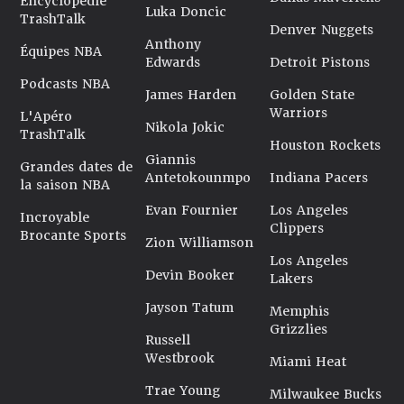
Encyclopédie
Luka Doncic
TrashTalk
Denver Nuggets
Anthony
Équipes NBA
Edwards
Detroit Pistons
Podcasts NBA
James Harden
Golden State
Warriors
L'Apéro
Nikola Jokic
TrashTalk
Houston Rockets
Giannis
Grandes dates de
Antetokounmpo
Indiana Pacers
la saison NBA
Evan Fournier
Los Angeles
Incroyable
Clippers
Brocante Sports
Zion Williamson
Los Angeles
Devin Booker
Lakers
Jayson Tatum
Memphis
Grizzlies
Russell
Westbrook
Miami Heat
Trae Young
Milwaukee Bucks