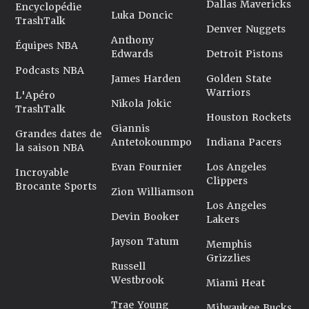
Dallas Mavericks
Encyclopédie
Luka Doncic
TrashTalk
Denver Nuggets
Anthony
Équipes NBA
Edwards
Detroit Pistons
Podcasts NBA
James Harden
Golden State
Warriors
L'Apéro
Nikola Jokic
TrashTalk
Houston Rockets
Giannis
Grandes dates de
Antetokounmpo
Indiana Pacers
la saison NBA
Evan Fournier
Los Angeles
Incroyable
Clippers
Brocante Sports
Zion Williamson
Los Angeles
Devin Booker
Lakers
Jayson Tatum
Memphis
Grizzlies
Russell
Westbrook
Miami Heat
Trae Young
Milwaukee Bucks