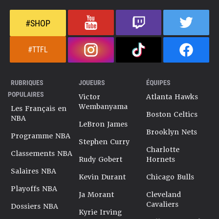
capacité à mener un groupe vers le succès.
Dernière mise à jour le 08/01/2026
#SHOP
#TTFL
RUBRIQUES
JOUEURS
ÉQUIPES
POPULAIRES
Victor
Atlanta Hawks
Wembanyama
Les Français en
Boston Celtics
NBA
LeBron James
Brooklyn Nets
Programme NBA
Stephen Curry
Charlotte
Classements NBA
Rudy Gobert
Hornets
Salaires NBA
Kevin Durant
Chicago Bulls
Playoffs NBA
Ja Morant
Cleveland
Cavaliers
Dossiers NBA
Kyrie Irving