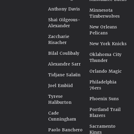
Anthony Davis
Minnesota
Timberwolves
Shai Gilgeous-
Alexander
New Orleans
Pelicans
Zaccharie
Risacher
New York Knicks
Bilal Coulibaly
Oklahoma City
Thunder
Alexandre Sarr
Orlando Magic
Tidjane Salaün
Philadelphia
Joel Embiid
76ers
Tyrese
Phoenix Suns
Haliburton
Portland Trail
Cade
Blazers
Cunningham
Sacramento
Paolo Banchero
Kings