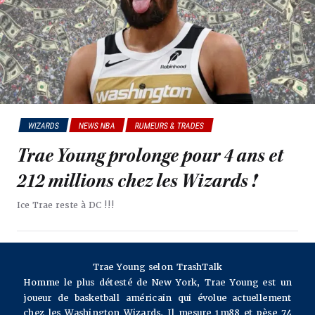
WIZARDS
NEWS NBA
RUMEURS & TRADES
Trae Young prolonge pour 4 ans et
212 millions chez les Wizards !
Ice Trae reste à DC !!!
Trae Young selon TrashTalk
Homme le plus détesté de New York, Trae Young est un
joueur de basketball américain qui évolue actuellement
chez les Washington Wizards. Il mesure 1m88 et pèse 74