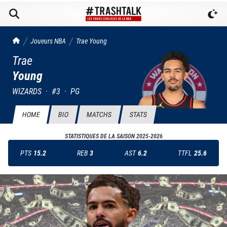
TrashTalk Actu NBA
Joueurs NBA
Trae
Young
Trae
Young
WIZARDS
·
#
3
·
PG
HOME
BIO
MATCHS
STATS
STATISTIQUES DE LA SAISON
2025-2026
PTS
15.2
REB
3
AST
6.2
TTFL
25.6