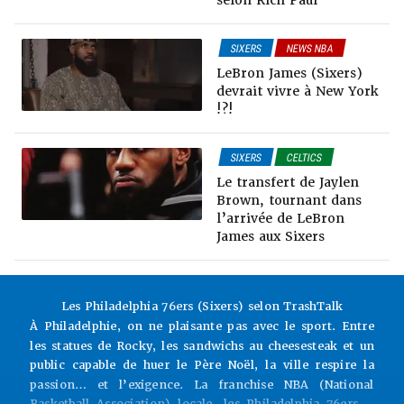
SIXERS
NEWS NBA
LeBron James (Sixers)
devrait vivre à New York
!?!
SIXERS
CELTICS
NEWS NBA
Le transfert de Jaylen
RUMEURS & TRADES
Brown, tournant dans
l’arrivée de LeBron
James aux Sixers
Les Philadelphia 76ers (Sixers) selon TrashTalk
À Philadelphie, on ne plaisante pas avec le sport. Entre
les statues de Rocky, les sandwichs au cheesesteak et un
public capable de huer le Père Noël, la ville respire la
passion… et l’exigence. La franchise NBA (National
Basketball Association) locale, les Philadelphia 76ers –