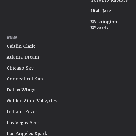
Toronto Raptors
connaître un nouveau reboot. Les fans, eux, oscillent
Utah Jazz
entre espoir et frustration, conscients que la fenêtre de
tir d’Embiid ne restera pas ouverte éternellement. En
Washington
2025-26, le Wells Fargo Center attend enfin de vibrer au
Wizards
printemps… pour autre chose qu’un nouveau naufrage en
WNBA
Playoffs.
Dernière mise à jour le 13/08/2025
Caitlin Clark
Atlanta Dream
Chicago Sky
Connecticut Sun
Dallas Wings
Golden State Valkyries
Indiana Fever
Las Vegas Aces
Los Angeles Sparks