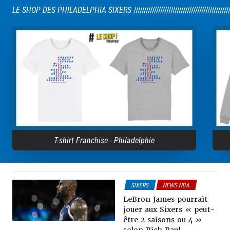
LE SHOP DES PHILADELPHIA SIXERS
//////////////////////////////////////////////
T-shirt Franchise - Philadelphie
SIXERS
NEWS NBA
LeBron James pourrait
jouer aux Sixers « peut-
être 2 saisons ou 4 »
selon Rich Paul