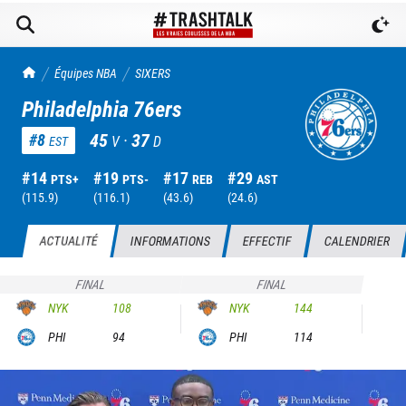
TrashTalk Actu NBA
Équipes NBA
SIXERS
Philadelphia 76ers
45
·
37
#
8
V
D
EST
#
14
#
19
#
17
#
29
PTS+
PTS-
REB
AST
(
115.9
)
(
116.1
)
(
43.6
)
(
24.6
)
ACTUALITÉ
INFORMATIONS
EFFECTIF
CALENDRIER
FINAL
FINAL
NYK
108
NYK
144
PHI
94
PHI
114