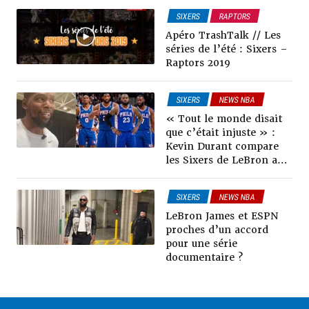
SIXERS
RAPTORS
VIDÉOS TRASHTALK
Apéro TrashTalk // Les
séries de l’été : Sixers –
Raptors 2019
SIXERS
NEWS NBA
« Tout le monde disait
que c’était injuste » :
Kevin Durant compare
les Sixers de LeBron aux
Warriors de 2017
SIXERS
NEWS NBA
LeBron James et ESPN
proches d’un accord
pour une série
documentaire ?