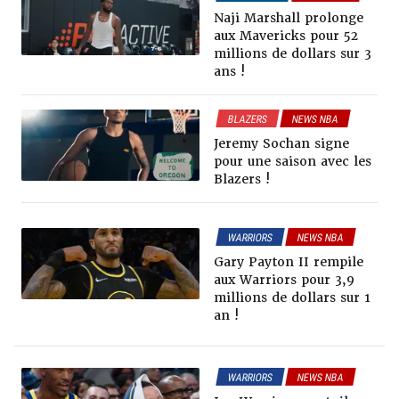
RUMEURS & TRADES
Naji Marshall prolonge
aux Mavericks pour 52
millions de dollars sur 3
ans !
BLAZERS
NEWS NBA
RUMEURS & TRADES
Jeremy Sochan signe
pour une saison avec les
Blazers !
WARRIORS
NEWS NBA
RUMEURS & TRADES
Gary Payton II rempile
aux Warriors pour 3,9
millions de dollars sur 1
an !
WARRIORS
NEWS NBA
RUMEURS & TRADES