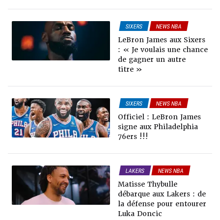
SIXERS
NEWS NBA
RUMEURS & TRADES
LeBron James aux Sixers
: « Je voulais une chance
de gagner un autre
titre »
SIXERS
NEWS NBA
RUMEURS & TRADES
Officiel : LeBron James
signe aux Philadelphia
76ers !!!
LAKERS
NEWS NBA
RUMEURS & TRADES
Matisse Thybulle
débarque aux Lakers : de
la défense pour entourer
Luka Doncic