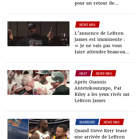
pour un retour de
LeBron James à Miami
NEWS NBA
RUMEURS & TRADES
L’annonce de LeBron
James est imminente :
« Je ne vais pas vous
faire attendre beaucoup
plus longtemps »
HEAT
NEWS NBA
RUMEURS & TRADES
Après Giannis
Antetokounmpo, Pat
Riley a les yeux rivés sur
LeBron James
WARRIORS
NEWS NBA
RUMEURS & TRADES
Quand Steve Kerr tease
une arrivée de LeBron