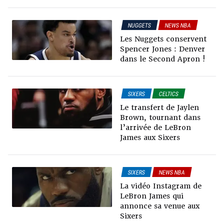
NUGGETS
NEWS NBA
RUMEURS & TRADES
Les Nuggets conservent
Spencer Jones : Denver
dans le Second Apron !
SIXERS
CELTICS
NEWS NBA
Le transfert de Jaylen
RUMEURS & TRADES
Brown, tournant dans
l’arrivée de LeBron
James aux Sixers
SIXERS
NEWS NBA
RUMEURS & TRADES
La vidéo Instagram de
LeBron James qui
annonce sa venue aux
Sixers