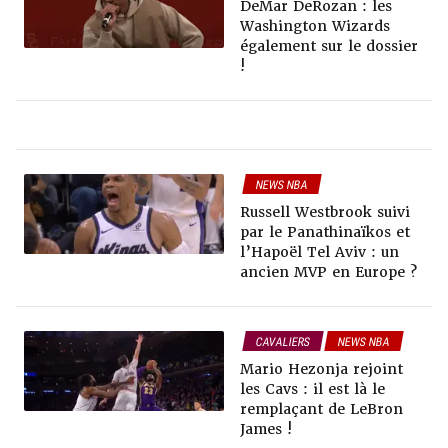
DeMar DeRozan : les
NEWS NBA
Washington Wizards
également sur le dossier
!
NEWS NBA
RUMEURS & TRADES
Russell Westbrook suivi
par le Panathinaïkos et
l’Hapoël Tel Aviv : un
ancien MVP en Europe ?
CAVALIERS
NEWS NBA
RUMEURS & TRADES
Mario Hezonja rejoint
les Cavs : il est là le
remplaçant de LeBron
James !