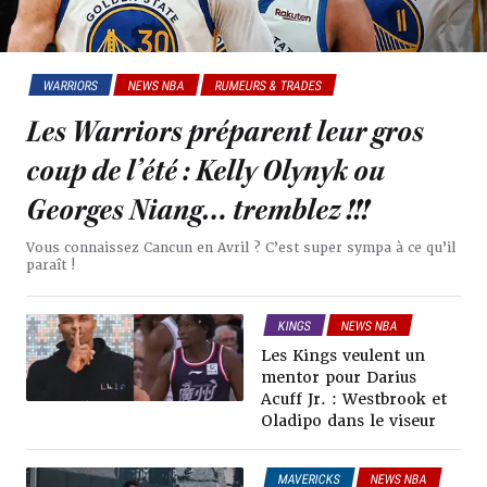
WARRIORS
NEWS NBA
RUMEURS & TRADES
Les Warriors préparent leur gros
coup de l’été : Kelly Olynyk ou
Georges Niang… tremblez !!!
Vous connaissez Cancun en Avril ? C’est super sympa à ce qu’il
paraît !
KINGS
NEWS NBA
RUMEURS & TRADES
Les Kings veulent un
mentor pour Darius
Acuff Jr. : Westbrook et
Oladipo dans le viseur
MAVERICKS
NEWS NBA