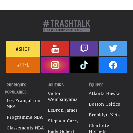
#SHOP
#TTFL
RUBRIQUES
JOUEURS
ÉQUIPES
POPULAIRES
Victor
Atlanta Hawks
Wembanyama
Les Français en
Boston Celtics
NBA
LeBron James
Brooklyn Nets
Programme NBA
Stephen Curry
Charlotte
Classements NBA
Rudy Gobert
Hornets