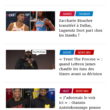
HAWKS
THUNDER
MAVERICKS
NEWS NBA
Zaccharie Risacher
RUMEURS & TRADES
transféré à Dallas,
Luguentz Dort part chez
les Hawks !
SIXERS
NEWS NBA
RUMEURS & TRADES
« Trust The Process » :
quand LeBron James
chauffe les fans des
Sixers avant sa décision
HEAT
NEWS NBA
RUMEURS & TRADES
« J’adorerais le voir
ici » : Giannis
Antetokounmpo pousse