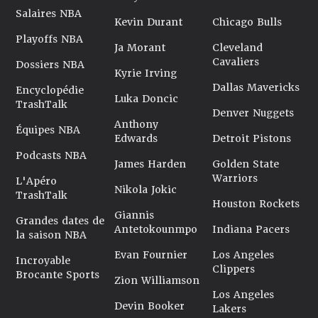
Salaires NBA
Kevin Durant
Chicago Bulls
Playoffs NBA
Ja Morant
Cleveland
Cavaliers
Dossiers NBA
Kyrie Irving
Dallas Mavericks
Encyclopédie
Luka Doncic
TrashTalk
Denver Nuggets
Anthony
Équipes NBA
Edwards
Detroit Pistons
Podcasts NBA
James Harden
Golden State
Warriors
L'Apéro
Nikola Jokic
TrashTalk
Houston Rockets
Giannis
Grandes dates de
Antetokounmpo
Indiana Pacers
la saison NBA
Evan Fournier
Los Angeles
Incroyable
Clippers
Brocante Sports
Zion Williamson
Los Angeles
Devin Booker
Lakers