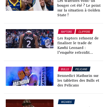
Les Warriors vont-ils
bouger cet été ? Le point
sur la situation à Golden
State !
RAPTORS
CLIPPERS
NEWS NBA
Les Raptors refusent de
RUMEURS & TRADES
finaliser le trade de
Kawhi Leonard :
l’enquête refroidit
Toronto
BULLS
PELICANS
RUMEURS & TRADES
Bennedict Mathurin sur
NEWS NBA
les tablettes des Bulls et
des Pelicans
WIZARDS
RUMEURS & TRADES