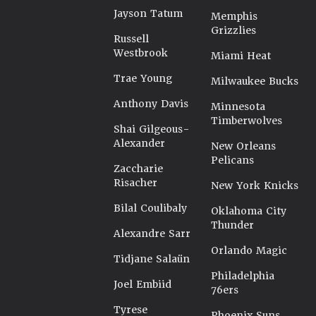
Jayson Tatum
Memphis
Grizzlies
Russell
Westbrook
Miami Heat
Trae Young
Milwaukee Bucks
Anthony Davis
Minnesota
Timberwolves
Shai Gilgeous-
Alexander
New Orleans
Pelicans
Zaccharie
Risacher
New York Knicks
Bilal Coulibaly
Oklahoma City
Thunder
Alexandre Sarr
Orlando Magic
Tidjane Salaün
Philadelphia
Joel Embiid
76ers
Tyrese
Phoenix Suns