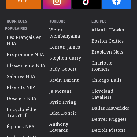
#TTFL
RUBRIQUES
JOUEURS
ÉQUIPES
POPULAIRES
Victor
Atlanta Hawks
Wembanyama
Les Français en
Boston Celtics
NBA
LeBron James
Brooklyn Nets
Programme NBA
Stephen Curry
Charlotte
Classements NBA
Rudy Gobert
Hornets
Salaires NBA
Kevin Durant
Chicago Bulls
Playoffs NBA
Ja Morant
Cleveland
Cavaliers
Dossiers NBA
Kyrie Irving
Dallas Mavericks
Encyclopédie
Luka Doncic
TrashTalk
Denver Nuggets
Anthony
Équipes NBA
Edwards
Detroit Pistons