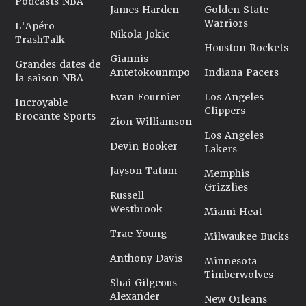
Podcasts NBA
James Harden
Golden State
Warriors
L'Apéro
Nikola Jokic
TrashTalk
Houston Rockets
Giannis
Grandes dates de
Antetokounmpo
Indiana Pacers
la saison NBA
Evan Fournier
Los Angeles
Incroyable
Clippers
Brocante Sports
Zion Williamson
Los Angeles
Devin Booker
Lakers
Jayson Tatum
Memphis
Grizzlies
Russell
Westbrook
Miami Heat
Trae Young
Milwaukee Bucks
Anthony Davis
Minnesota
Timberwolves
Shai Gilgeous-
Alexander
New Orleans