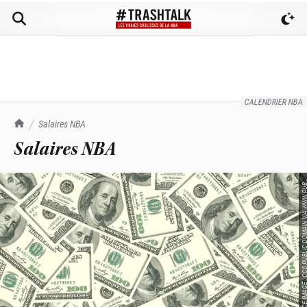
CALENDRIER NBA
E 
E 
L
A
V
A
P
TrashTalk Actu NBA
Salaires NBA
Salaires NBA
L