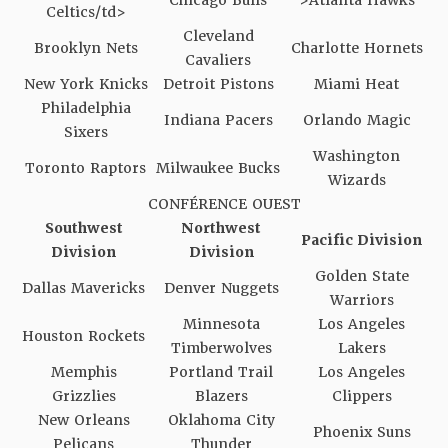
Chicago Bulls
>Atlanta Hawks
Celtics/td>
Cleveland
Brooklyn Nets
Charlotte Hornets
Cavaliers
New York Knicks
Detroit Pistons
Miami Heat
Philadelphia
Indiana Pacers
Orlando Magic
Sixers
Washington
Toronto Raptors
Milwaukee Bucks
Wizards
CONFÉRENCE OUEST
Southwest
Northwest
Pacific Division
Division
Division
Golden State
Dallas Mavericks
Denver Nuggets
Warriors
Minnesota
Los Angeles
Houston Rockets
Timberwolves
Lakers
Memphis
Portland Trail
Los Angeles
Grizzlies
Blazers
Clippers
New Orleans
Oklahoma City
Phoenix Suns
Pelicans
Thunder