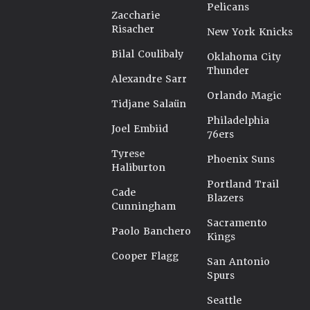
Pelicans
Zaccharie
Risacher
New York Knicks
Bilal Coulibaly
Oklahoma City
Thunder
Alexandre Sarr
Orlando Magic
Tidjane Salaün
Philadelphia
Joel Embiid
76ers
Tyrese
Phoenix Suns
Haliburton
Portland Trail
Cade
Blazers
Cunningham
Sacramento
Paolo Banchero
Kings
Cooper Flagg
San Antonio
Spurs
Seattle