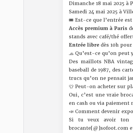
Dimanche 18 mai 2025 à Pa
Samedi 24 mai 2025 à Vil
🎟 Est-ce que l’entrée est
Accès premium
à Paris
d
stands avec café/thé offer
Entrée libre
dès 10h pour
🧢 Qu’est-ce qu’on peut y
Des maillots NBA vintag
baseball de 1987, des cart
trucs qu’on ne pensait ja
👕 Peut-on acheter sur pl
Oui, c’est une vraie broc
en cash ou via paiement m
📣 Comment devenir expo
Si tu veux avoir ton 
brocante[@]sofoot.com 