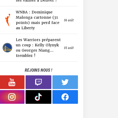
ses valises à Denver !
WNBA : Dominique
Malonga cartonne (31
06 août
points) mais perd face
au Liberty
Les Warriors préparent
un coup : Kelly Olynyk
05 août
ou Georges Niang…
tremblez !
REJOINS NOUS !