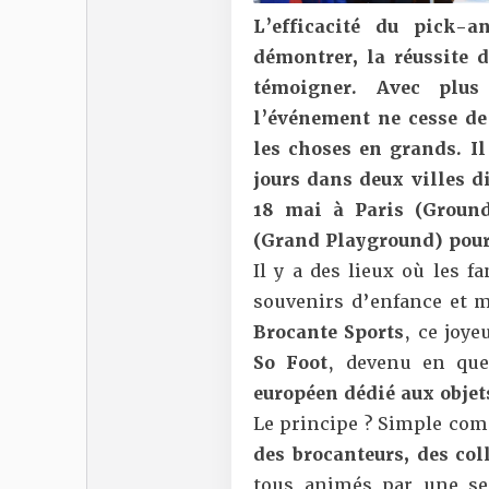
L’efficacité du pick-
démontrer, la réussite d
témoigner.
Avec
plus
l’événement ne cesse de
les choses en grands. I
jours dans deux villes d
18 mai à Paris
(Ground
(Grand Playground) pour
Il y a des lieux où les f
souvenirs d’enfance et ma
Brocante Sports
, ce joy
So Foot
, devenu en que
européen dédié aux objet
Le principe ? Simple comm
des brocanteurs, des col
tous animés par une se