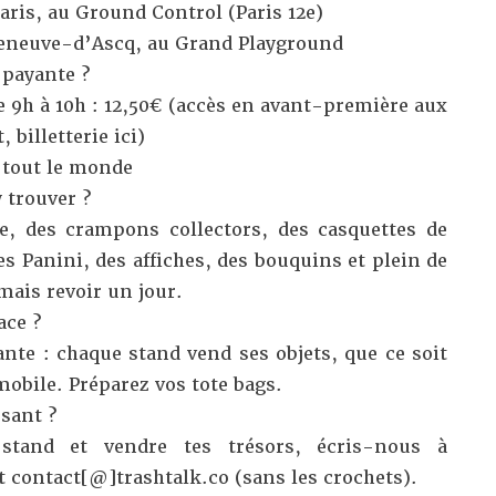
ris, au Ground Control (Paris 12e)
leneuve-d’Ascq, au Grand Playground
 payante ?
e 9h à 10h : 12,50€ (accès en avant-première aux
t,
billetterie ici
)
 tout le monde
 trouver ?
e, des crampons collectors, des casquettes de
es Panini, des affiches, des bouquins et plein de
mais revoir un jour.
ace ?
ante : chaque stand vend ses objets, que ce soit
obile. Préparez vos tote bags.
sant ?
stand et vendre tes trésors, écris-nous à
et
contact
[@]
trashtalk.co (sans les crochets).