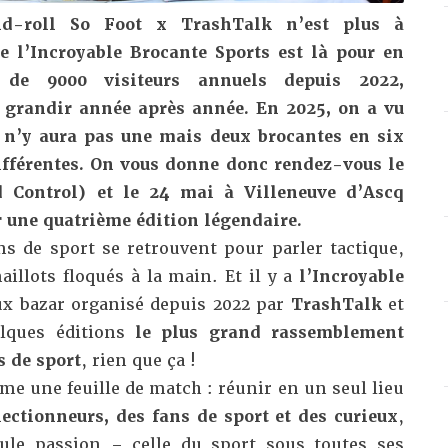
and-roll So Foot x TrashTalk n’est plus à
e l’Incroyable Brocante Sports est là pour en
 de 9000 visiteurs annuels depuis 2022,
 grandir année après année. En 2025, on a vu
l n’y aura pas une mais deux brocantes en six
ifférentes.
On vous donne donc rendez-vous
le
 Control) et
le 24 mai à Villeneuve d’Ascq
 une quatrième édition légendaire.
ans de sport se retrouvent pour parler tactique,
illots floqués à la main. Et il y a
l’Incroyable
eux bazar organisé depuis 2022 par
TrashTalk
et
lques éditions
le plus grand rassemblement
s de sport
, rien que ça !
e une feuille de match : réunir en un seul lieu
lectionneurs, des fans de sport et des curieux
,
ule passion – celle du sport sous toutes ses