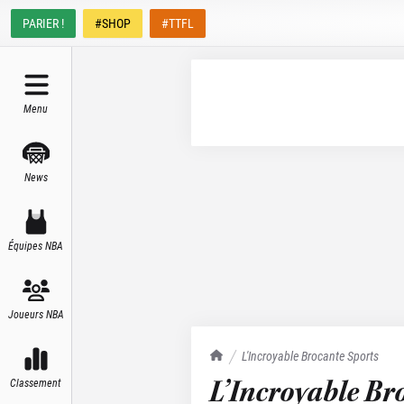
PARIER !
#SHOP
#TTFL
Menu
News
Équipes NBA
Joueurs NBA
TrashTalk Actu NBA
L'Incroyable Brocante Sports
L’Incroyable Br
Classement