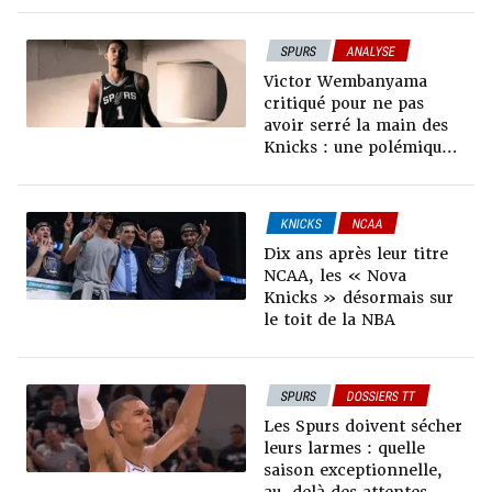
SPURS
ANALYSE
DOSSIERS TT
Victor Wembanyama
critiqué pour ne pas
avoir serré la main des
Knicks : une polémique
inutile ?
KNICKS
NCAA
ANALYSE
DOSSIERS TT
Dix ans après leur titre
PLAYOFFS NBA
NCAA, les « Nova
Knicks » désormais sur
le toit de la NBA
SPURS
DOSSIERS TT
Les Spurs doivent sécher
leurs larmes : quelle
saison exceptionnelle,