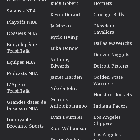
Rudy Gobert
Hornets
Salaires NBA
Kevin Durant
Chicago Bulls
Playoffs NBA
Ja Morant
Cleveland
Cavaliers
Dossiers NBA
Kyrie Irving
Dallas Mavericks
Encyclopédie
Luka Doncic
TrashTalk
Denver Nuggets
Anthony
Équipes NBA
Edwards
Detroit Pistons
Podcasts NBA
James Harden
Golden State
Warriors
L'Apéro
Nikola Jokic
TrashTalk
Houston Rockets
Giannis
Grandes dates de
Antetokounmpo
Indiana Pacers
la saison NBA
Evan Fournier
Los Angeles
Incroyable
Clippers
Brocante Sports
Zion Williamson
Los Angeles
Devin Booker