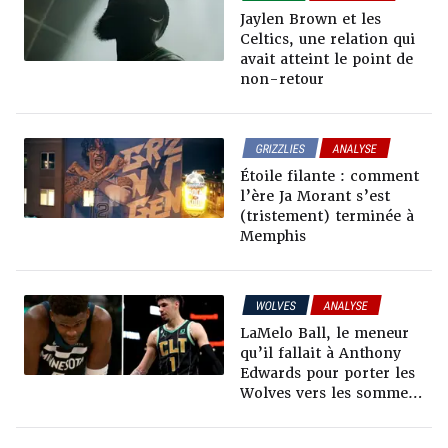
ANALYSE
Jaylen Brown et les
Celtics, une relation qui
avait atteint le point de
non-retour
GRIZZLIES
ANALYSE
DOSSIERS TT
Étoile filante : comment
l’ère Ja Morant s’est
(tristement) terminée à
Memphis
WOLVES
ANALYSE
DOSSIERS TT
LaMelo Ball, le meneur
qu’il fallait à Anthony
Edwards pour porter les
Wolves vers les sommets
?