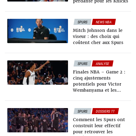
perdante pour les Knicks
SPURS
NEWS NBA
ANALYSE
DOSSIERS TT
Mitch Johnson dans le
PLAYOFFS NBA
viseur : des choix qui
UNIVERS TRASHTALK
coûtent cher aux Spurs
SPURS
ANALYSE
DOSSIERS TT
Finales NBA – Game 2 :
PLAYOFFS NBA
cinq ajustements
potentiels pour Victor
Wembanyama et les
Spurs
SPURS
DOSSIERS TT
ANALYSE
Comment les Spurs ont
construit leur effectif
pour retrouver les