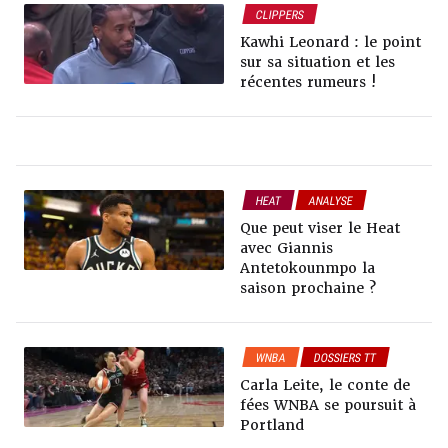
CLIPPERS
RUMEURS & TRADES
Kawhi Leonard : le point
DOSSIERS TT
NEWS NBA
sur sa situation et les
récentes rumeurs !
HEAT
ANALYSE
DOSSIERS TT
Que peut viser le Heat
RUMEURS & TRADES
avec Giannis
Antetokounmpo la
saison prochaine ?
WNBA
DOSSIERS TT
Carla Leite, le conte de
fées WNBA se poursuit à
Portland