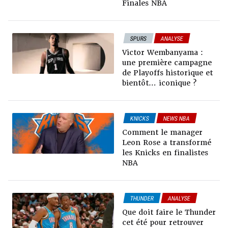
Finales NBA
SPURS
ANALYSE
DOSSIERS TT
Victor Wembanyama :
PLAYOFFS NBA
une première campagne
de Playoffs historique et
bientôt… iconique ?
KNICKS
NEWS NBA
DOSSIERS TT
Comment le manager
Leon Rose a transformé
les Knicks en finalistes
NBA
THUNDER
ANALYSE
DOSSIERS TT
Que doit faire le Thunder
RUMEURS & TRADES
cet été pour retrouver