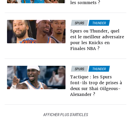
les sommets ?
SPURS
THUNDER
KNICKS
NEWS NBA
Spurs ou Thunder, quel
ANALYSE
DOSSIERS TT
est le meilleur adversaire
PLAYOFFS NBA
pour les Knicks en
Finales NBA ?
SPURS
THUNDER
ANALYSE
DOSSIERS TT
Tactique : les Spurs
PLAYOFFS NBA
font-ils trop de prises à
deux sur Shai Gilgeous-
Alexander ?
AFFICHER PLUS D'ARTICLES