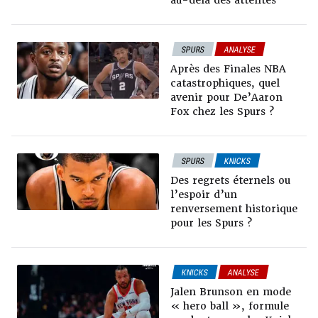
au-delà des attentes
SPURS
ANALYSE
DOSSIERS TT
Après des Finales NBA
PLAYOFFS NBA
catastrophiques, quel
avenir pour De’Aaron
Fox chez les Spurs ?
SPURS
KNICKS
NEWS NBA
ANALYSE
Des regrets éternels ou
DOSSIERS TT
l’espoir d’un
PLAYOFFS NBA
renversement historique
pour les Spurs ?
KNICKS
ANALYSE
DOSSIERS TT
Jalen Brunson en mode
PLAYOFFS NBA
« hero ball », formule