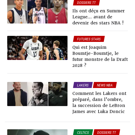
DOSSIERS TT
SUMMER LEAGUE
Ils ont déçu en Summer
League… avant de
devenir des stars NBA !
FUTURES STARS
DOSSIERS TT
Qui est Joaquim
Boumtje-Boumtje, le
futur monstre de la Draft
2028 ?
LAKERS
NEWS NBA
DOSSIERS TT
Comment les Lakers ont
préparé, dans l’ombre,
la succession de LeBron
James avec Luka Doncic
CELTICS
DOSSIERS TT