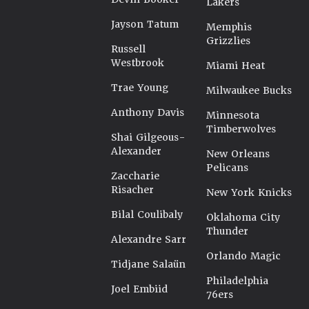
Lakers
Jayson Tatum
Memphis
Grizzlies
Russell
Westbrook
Miami Heat
Trae Young
Milwaukee Bucks
Anthony Davis
Minnesota
Timberwolves
Shai Gilgeous-
Alexander
New Orleans
Pelicans
Zaccharie
Risacher
New York Knicks
Bilal Coulibaly
Oklahoma City
Thunder
Alexandre Sarr
Orlando Magic
Tidjane Salaün
Philadelphia
Joel Embiid
76ers