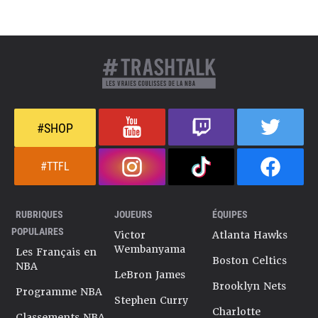
#SHOP
#TTFL
RUBRIQUES
JOUEURS
ÉQUIPES
POPULAIRES
Victor
Atlanta Hawks
Wembanyama
Les Français en
Boston Celtics
NBA
LeBron James
Brooklyn Nets
Programme NBA
Stephen Curry
Charlotte
Classements NBA