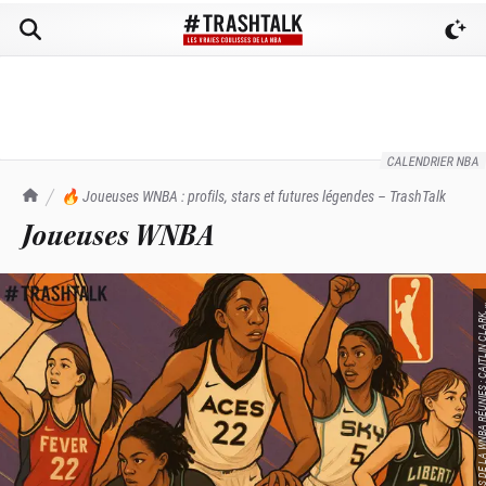
N
S 
A
L
W
N
E
W
L
R
– 
T
S
CALENDRIER NBA
TrashTalk Actu NBA
🔥 Joueuses WNBA : profils, stars et futures légendes – TrashTalk
Joueuses WNBA
A
K