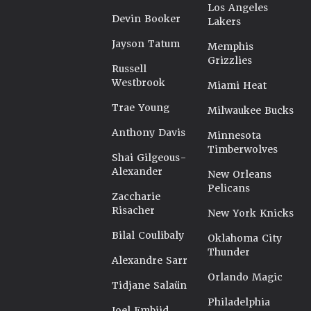
Los Angeles
Devin Booker
Lakers
Jayson Tatum
Memphis
Grizzlies
Russell
Westbrook
Miami Heat
Trae Young
Milwaukee Bucks
Anthony Davis
Minnesota
Timberwolves
Shai Gilgeous-
Alexander
New Orleans
Pelicans
Zaccharie
Risacher
New York Knicks
Bilal Coulibaly
Oklahoma City
Thunder
Alexandre Sarr
Orlando Magic
Tidjane Salaün
Philadelphia
Joel Embiid