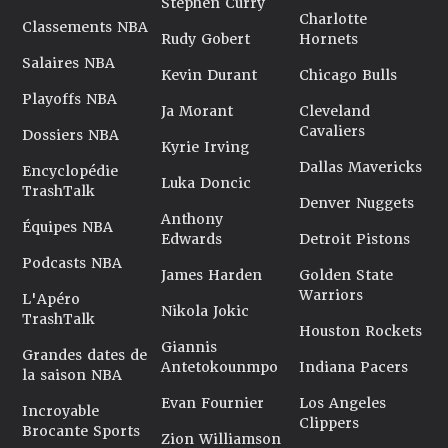
Stephen Curry
Charlotte
Classements NBA
Rudy Gobert
Hornets
Salaires NBA
Kevin Durant
Chicago Bulls
Playoffs NBA
Ja Morant
Cleveland
Cavaliers
Dossiers NBA
Kyrie Irving
Dallas Mavericks
Encyclopédie
Luka Doncic
TrashTalk
Denver Nuggets
Anthony
Équipes NBA
Edwards
Detroit Pistons
Podcasts NBA
James Harden
Golden State
Warriors
L'Apéro
Nikola Jokic
TrashTalk
Houston Rockets
Giannis
Grandes dates de
Antetokounmpo
Indiana Pacers
la saison NBA
Evan Fournier
Los Angeles
Incroyable
Clippers
Brocante Sports
Zion Williamson