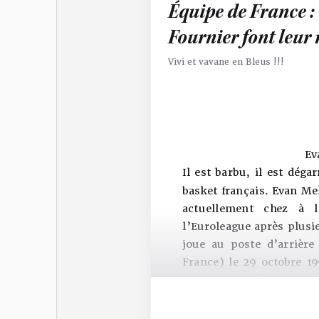
Équipe de France 
Fournier font leur 
Vivi et vavane en Bleus !!!
Ev
Il est barbu, il est déga
basket français. Evan Me
actuellement chez à 
l’Euroleague après plusi
joue au poste d’arrière
France) le 29 octobre 19
puisque ses deux parents
été sélectionné en 20e c
participé à 12 saisons en