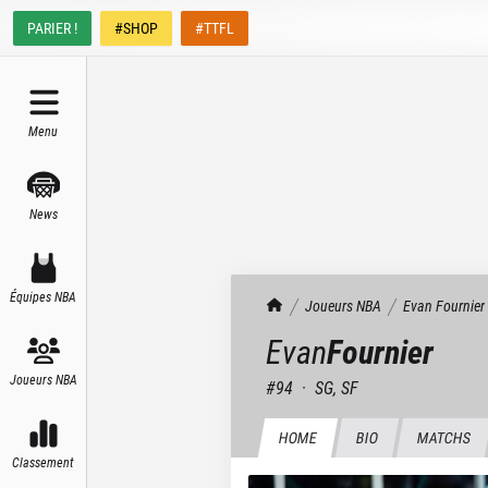
PARIER !
#SHOP
#TTFL
Menu
News
Équipes NBA
TrashTalk Actu NBA
Joueurs NBA
Evan
Fournier
Evan
Fournier
Joueurs NBA
#
94
·
SG, SF
HOME
BIO
MATCHS
Classement