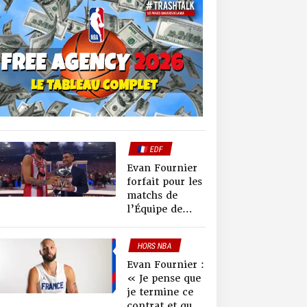
🇫🇷 EDF
Evan Fournier
forfait pour les
matchs de
l’Équipe de
France en
juillet
HORS NBA
🇫🇷FRANCE
Evan Fournier :
« Je pense que
je termine ce
contrat et que