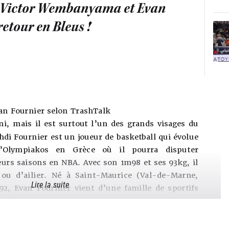
: Victor Wembanyama et Evan
retour en Bleus !
an Fournier selon TrashTalk
rni, mais il est surtout l’un des grands visages du
hdi Fournier est un joueur de basketball qui évolue
l’Olympiakos en Grèce où il pourra disputer
eurs saisons en NBA. Avec son 1m98 et ses 93kg, il
 ou d’ailier. Né à Saint-Maurice (Val-de-Marne,
Lire la suite
92, Evan Fournier vient d’une famille de sportifs
 étaient des judokas de niveau international. Il a
hoix de la Draft 2012 par les Denver Nuggets et a
 NBA dans sa carrière avant de revenir en Europe