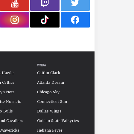
WNBA
a Hawks
Caitlin Clark
 Celtics
Atlanta Dream
yn Nets
Chicago Sky
tte Hornets
Connecticut Sun
o Bulls
Dallas Wings
and Cavaliers
Golden State Valkyries
 Mavericks
Indiana Fever