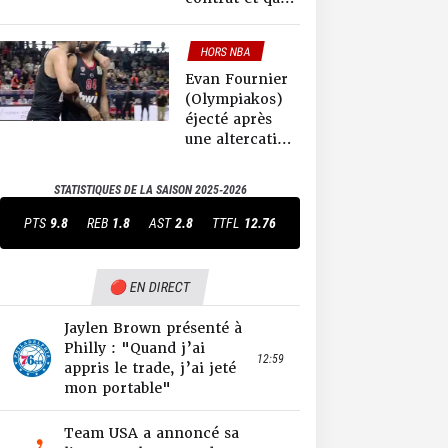
je raccroche »
HORS NBA
Evan Fournier
(Olympiakos)
éjecté après
une altercation
avec un
spectateur
STATISTIQUES DE LA SAISON
2025-2026
PTS
9.8
REB
1.8
AST
2.8
TTFL
12.76
🔴 EN DIRECT
Jaylen Brown présenté à
Philly : "Quand j’ai
12:59
appris le trade, j’ai jeté
mon portable"
Team USA a annoncé sa