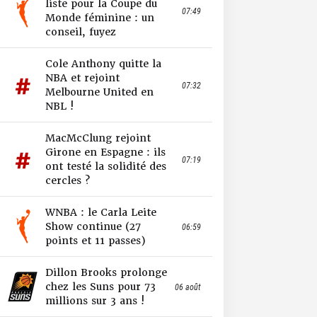
liste pour la Coupe du
07:49
Monde féminine : un
conseil, fuyez
Cole Anthony quitte la
NBA et rejoint
07:32
Melbourne United en
NBL !
MacMcClung rejoint
Girone en Espagne : ils
07:19
ont testé la solidité des
cercles ?
WNBA : le Carla Leite
Show continue (27
06:59
points et 11 passes)
Dillon Brooks prolonge
chez les Suns pour 73
06 août
millions sur 3 ans !