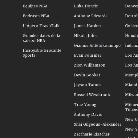
Équipes NBA
Luka Doncic
Denve
Podcasts NBA
Anthony Edwards
Detroi
L'Apéro TrashTalk
James Harden
Golden
Grandes dates de la
Nikola Jokic
Houst
saison NBA
Giannis Antetokounmpo
Indian
Incroyable Brocante
Sports
Evan Fournier
Los An
Zion Williamson
Los An
Devin Booker
Memphi
Jayson Tatum
Miami
Russell Westbrook
Milwa
Trae Young
Minne
Timbe
Anthony Davis
New Or
Shai Gilgeous-Alexander
New Y
Zaccharie Risacher