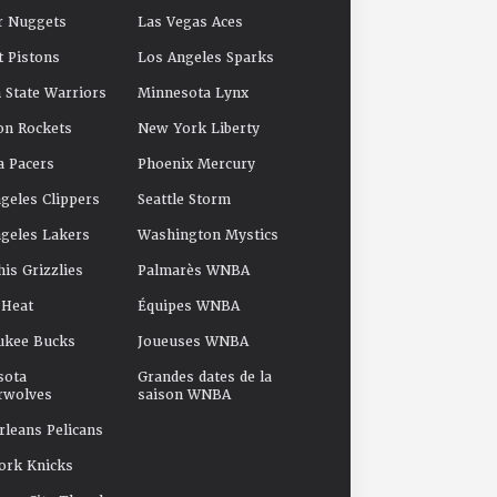
r Nuggets
Las Vegas Aces
t Pistons
Los Angeles Sparks
 State Warriors
Minnesota Lynx
on Rockets
New York Liberty
a Pacers
Phoenix Mercury
geles Clippers
Seattle Storm
geles Lakers
Washington Mystics
s Grizzlies
Palmarès WNBA
 Heat
Équipes WNBA
ukee Bucks
Joueuses WNBA
sota
Grandes dates de la
rwolves
saison WNBA
leans Pelicans
ork Knicks