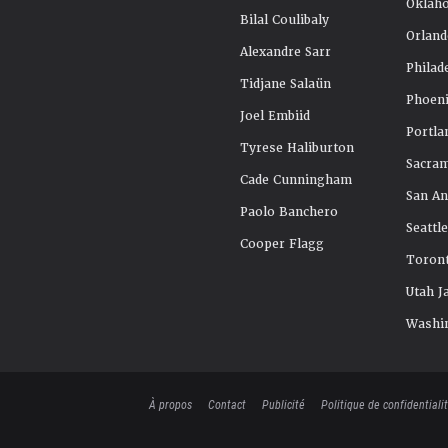
Oklah
Bilal Coulibaly
Orland
Alexandre Sarr
Philad
Tidjane Salaün
Phoeni
Joel Embiid
Portla
Tyrese Haliburton
Sacra
Cade Cunningham
San An
Paolo Banchero
Seattl
Cooper Flagg
Toront
Utah J
Washi
À propos
Contact
Publicité
Politique de confidentiali