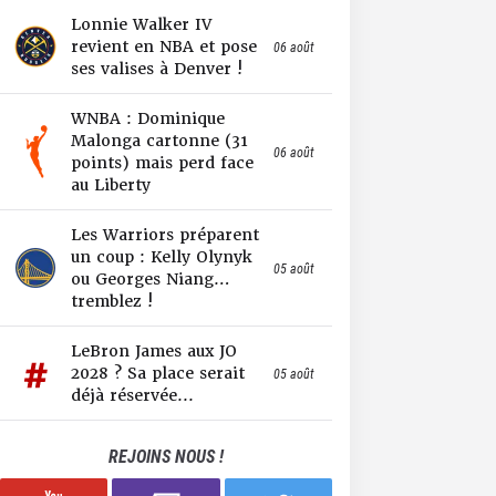
Lonnie Walker IV
revient en NBA et pose
06 août
ses valises à Denver !
WNBA : Dominique
Malonga cartonne (31
06 août
points) mais perd face
au Liberty
Les Warriors préparent
un coup : Kelly Olynyk
05 août
ou Georges Niang…
tremblez !
LeBron James aux JO
2028 ? Sa place serait
05 août
déjà réservée...
REJOINS NOUS !