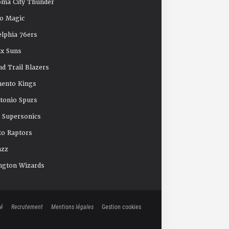
oma City Thunder
o Magic
elphia 76ers
x Suns
nd Trail Blazers
mento Kings
tonio Spurs
e Supersonics
o Raptors
azz
ngton Wizards
té
Recrutement
Mentions légales
Gestion cookies