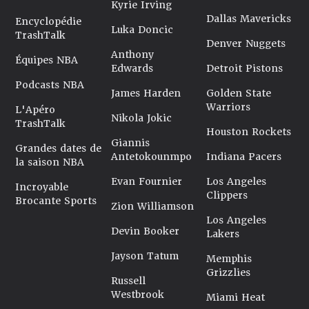
Kyrie Irving
saison régulière. Historique ! Alors qu’il continue
Dallas Mavericks
Encyclopédie
d’ajouter des unités dans toutes les catégories
Luka Doncic
TrashTalk
Denver Nuggets
statistiques, LeBron James est désormais associé à Luka
Anthony
Doncic aux Lakers.
Équipes NBA
Edwards
Detroit Pistons
Dernière mise à jour le 6 octobre 2025
Podcasts NBA
James Harden
Golden State
Warriors
L'Apéro
Nikola Jokic
TrashTalk
Houston Rockets
Giannis
Grandes dates de
Antetokounmpo
Indiana Pacers
la saison NBA
Evan Fournier
Los Angeles
Incroyable
Clippers
Brocante Sports
Zion Williamson
Los Angeles
Devin Booker
Lakers
Jayson Tatum
Memphis
Grizzlies
Russell
Westbrook
Miami Heat