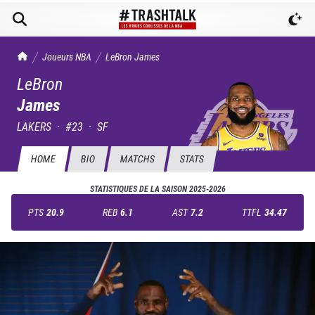
TrashTalk Actu NBA
Joueurs NBA
LeBron
James
LeBron
James
LAKERS
·
#
23
·
SF
HOME
BIO
MATCHS
STATS
STATISTIQUES DE LA SAISON
2025-2026
PTS
20.9
REB
6.1
AST
7.2
TTFL
34.47