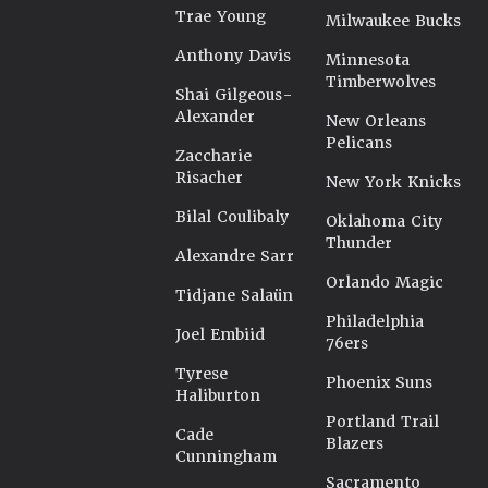
Trae Young
Milwaukee Bucks
Anthony Davis
Minnesota
Timberwolves
Shai Gilgeous-
Alexander
New Orleans
Pelicans
Zaccharie
Risacher
New York Knicks
Bilal Coulibaly
Oklahoma City
Thunder
Alexandre Sarr
Orlando Magic
Tidjane Salaün
Philadelphia
Joel Embiid
76ers
Tyrese
Phoenix Suns
Haliburton
Portland Trail
Cade
Blazers
Cunningham
Sacramento