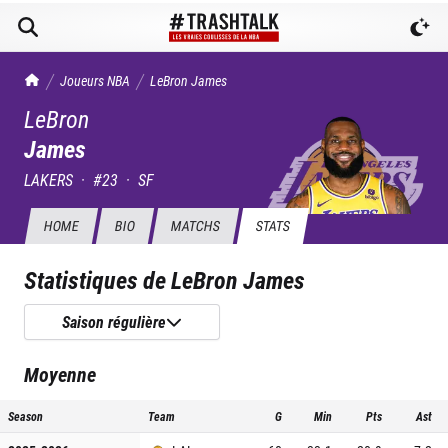
TrashTalk Actu NBA
Joueurs NBA
LeBron
James
LeBron
James
LAKERS
·
#
23
·
SF
HOME
BIO
MATCHS
STATS
Statistiques de
LeBron James
Saison régulière
Moyenne
Season
Team
G
Min
Pts
Ast