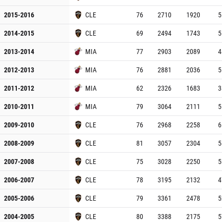
2015-2016
CLE
76
2710
1920
5
2014-2015
CLE
69
2494
1743
5
2013-2014
MIA
77
2903
2089
4
2012-2013
MIA
76
2881
2036
5
2011-2012
MIA
62
2326
1683
3
2010-2011
MIA
79
3064
2111
5
2009-2010
CLE
76
2968
2258
6
2008-2009
CLE
81
3057
2304
5
2007-2008
CLE
75
3028
2250
5
2006-2007
CLE
78
3195
2132
4
2005-2006
CLE
79
3361
2478
5
2004-2005
CLE
80
3388
2175
5