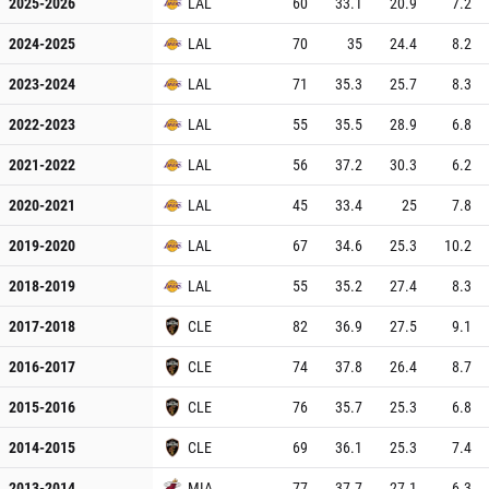
2025-2026
LAL
60
33.1
20.9
7.2
2024-2025
LAL
70
35
24.4
8.2
2023-2024
LAL
71
35.3
25.7
8.3
2022-2023
LAL
55
35.5
28.9
6.8
2021-2022
LAL
56
37.2
30.3
6.2
2020-2021
LAL
45
33.4
25
7.8
2019-2020
LAL
67
34.6
25.3
10.2
2018-2019
LAL
55
35.2
27.4
8.3
2017-2018
CLE
82
36.9
27.5
9.1
2016-2017
CLE
74
37.8
26.4
8.7
2015-2016
CLE
76
35.7
25.3
6.8
2014-2015
CLE
69
36.1
25.3
7.4
2013-2014
MIA
77
37.7
27.1
6.3