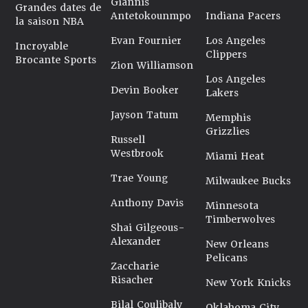
Giannis
Grandes dates de
Antetokounmpo
Indiana Pacers
la saison NBA
Evan Fournier
Los Angeles
Incroyable
Clippers
Brocante Sports
Zion Williamson
Los Angeles
Devin Booker
Lakers
Jayson Tatum
Memphis
Grizzlies
Russell
Westbrook
Miami Heat
Trae Young
Milwaukee Bucks
Anthony Davis
Minnesota
Timberwolves
Shai Gilgeous-
Alexander
New Orleans
Pelicans
Zaccharie
Risacher
New York Knicks
Bilal Coulibaly
Oklahoma City