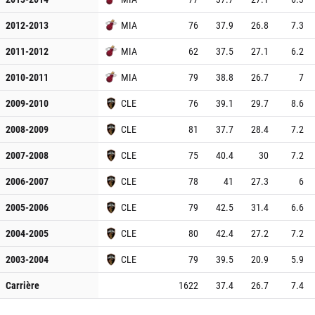
2012-2013
MIA
76
37.9
26.8
7.3
2011-2012
MIA
62
37.5
27.1
6.2
2010-2011
MIA
79
38.8
26.7
7
2009-2010
CLE
76
39.1
29.7
8.6
2008-2009
CLE
81
37.7
28.4
7.2
2007-2008
CLE
75
40.4
30
7.2
2006-2007
CLE
78
41
27.3
6
2005-2006
CLE
79
42.5
31.4
6.6
2004-2005
CLE
80
42.4
27.2
7.2
2003-2004
CLE
79
39.5
20.9
5.9
Carrière
1622
37.4
26.7
7.4