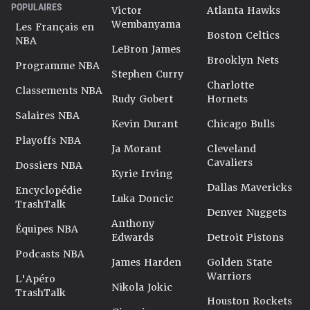
POPULAIRES
Victor
Atlanta Hawks
Wembanyama
Les Français en
Boston Celtics
NBA
LeBron James
Brooklyn Nets
Programme NBA
Stephen Curry
Charlotte
Classements NBA
Rudy Gobert
Hornets
Salaires NBA
Kevin Durant
Chicago Bulls
Playoffs NBA
Ja Morant
Cleveland
Cavaliers
Dossiers NBA
Kyrie Irving
Dallas Mavericks
Encyclopédie
Luka Doncic
TrashTalk
Denver Nuggets
Anthony
Équipes NBA
Edwards
Detroit Pistons
Podcasts NBA
James Harden
Golden State
Warriors
L'Apéro
Nikola Jokic
TrashTalk
Houston Rockets