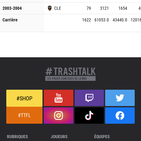
2003-2004
CLE
79
3121
1654
4
Carrière
1622
61053.0
43440.0
12016
#SHOP
#TTFL
RUBRIQUES
JOUEURS
ÉQUIPES