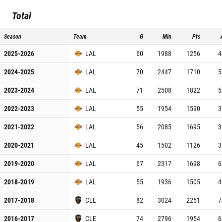
Total
Season
Team
G
Min
Pts
2025-2026
LAL
60
1988
1256
4
2024-2025
LAL
70
2447
1710
5
2023-2024
LAL
71
2508
1822
5
2022-2023
LAL
55
1954
1590
3
2021-2022
LAL
56
2085
1695
3
2020-2021
LAL
45
1502
1126
3
2019-2020
LAL
67
2317
1698
6
2018-2019
LAL
55
1936
1505
4
2017-2018
CLE
82
3024
2251
7
2016-2017
CLE
74
2796
1954
6