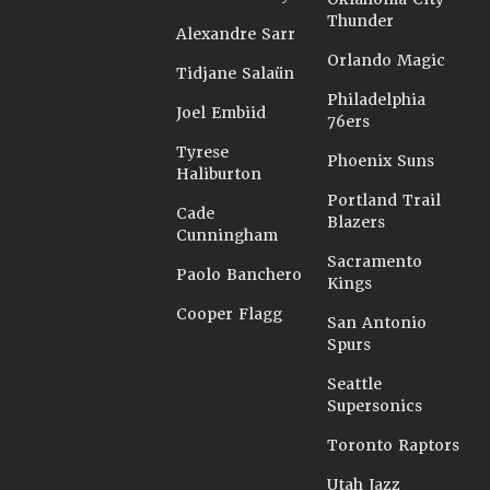
Thunder
Alexandre Sarr
Orlando Magic
Tidjane Salaün
Philadelphia
Joel Embiid
76ers
Tyrese
Phoenix Suns
Haliburton
Portland Trail
Cade
Blazers
Cunningham
Sacramento
Paolo Banchero
Kings
Cooper Flagg
San Antonio
Spurs
Seattle
Supersonics
Toronto Raptors
Utah Jazz