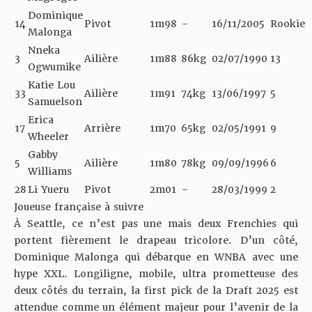
Dominique
14
Pivot
1m98
–
16/11/2005
Rookie
Malonga
Nneka
3
Ailière
1m88
86kg
02/07/1990
13
Ogwumike
Katie Lou
33
Ailière
1m91
74kg
13/06/1997
5
Samuelson
Erica
17
Arrière
1m70
65kg
02/05/1991
9
Wheeler
Gabby
5
Ailière
1m80
78kg
09/09/1996
6
Williams
28
Li Yueru
Pivot
2m01
–
28/03/1999
2
Joueuse française à suivre
À Seattle, ce n’est pas une mais deux Frenchies qui
portent fièrement le drapeau tricolore. D’un côté,
Dominique Malonga qui débarque en WNBA avec une
hype XXL. Longiligne, mobile, ultra prometteuse des
deux côtés du terrain, la first pick de la Draft 2025 est
attendue comme un élément majeur pour l’avenir de la