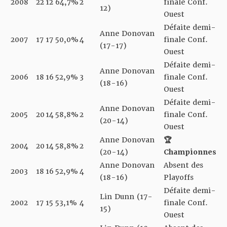
2008
22
12
64,7%
2
finale Conf.
12)
Ouest
Défaite demi-
Anne Donovan
2007
17
17
50,0%
4
finale Conf.
(17-17)
Ouest
Défaite demi-
Anne Donovan
2006
18
16
52,9%
3
finale Conf.
(18-16)
Ouest
Défaite demi-
Anne Donovan
2005
20
14
58,8%
2
finale Conf.
(20-14)
Ouest
Anne Donovan
🏆
2004
20
14
58,8%
2
(20-14)
Championnes
Anne Donovan
Absent des
2003
18
16
52,9%
4
(18-16)
Playoffs
Défaite demi-
Lin Dunn (17-
2002
17
15
53,1%
4
finale Conf.
15)
Ouest