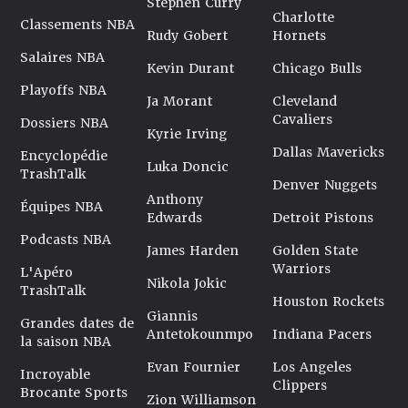
Stephen Curry
Charlotte
Classements NBA
Rudy Gobert
Hornets
Salaires NBA
Kevin Durant
Chicago Bulls
Playoffs NBA
Ja Morant
Cleveland
Cavaliers
Dossiers NBA
Kyrie Irving
Dallas Mavericks
Encyclopédie
Luka Doncic
TrashTalk
Denver Nuggets
Anthony
Équipes NBA
Edwards
Detroit Pistons
Podcasts NBA
James Harden
Golden State
Warriors
L'Apéro
Nikola Jokic
TrashTalk
Houston Rockets
Giannis
Grandes dates de
Antetokounmpo
Indiana Pacers
la saison NBA
Evan Fournier
Los Angeles
Incroyable
Clippers
Brocante Sports
Zion Williamson