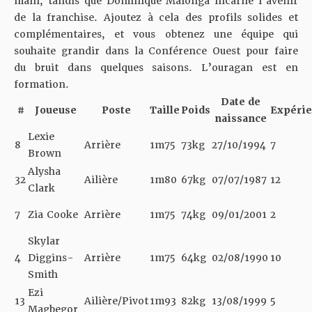
main, tandis que Dominique Malonga incarne l’avenir
de la franchise. Ajoutez à cela des profils solides et
complémentaires, et vous obtenez une équipe qui
souhaite grandir dans la Conférence Ouest pour faire
du bruit dans quelques saisons. L’ouragan est en
formation.
Date de
#
Joueuse
Poste
Taille
Poids
Expéri
naissance
Lexie
8
Arrière
1m75
73kg
27/10/1994
7
Brown
Alysha
32
Ailière
1m80
67kg
07/07/1987
12
Clark
7
Zia Cooke
Arrière
1m75
74kg
09/01/2001
2
Skylar
4
Diggins-
Arrière
1m75
64kg
02/08/1990
10
Smith
Ezi
13
Ailière/Pivot
1m93
82kg
13/08/1999
5
Magbegor