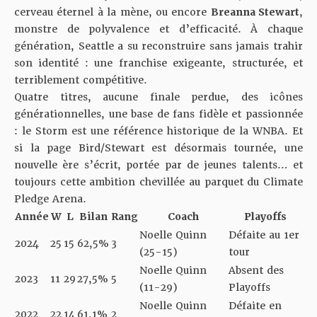
cerveau éternel à la mène, ou encore
Breanna Stewart
,
monstre de polyvalence et d’efficacité. À chaque
génération, Seattle a su reconstruire sans jamais trahir
son identité : une franchise exigeante, structurée, et
terriblement compétitive.
Quatre titres, aucune finale perdue, des icônes
générationnelles, une base de fans fidèle et passionnée
: le Storm est une référence historique de la WNBA. Et
si la page Bird/Stewart est désormais tournée, une
nouvelle ère s’écrit, portée par de jeunes talents… et
toujours cette ambition chevillée au parquet du Climate
Pledge Arena.
Année
W
L
Bilan
Rang
Coach
Playoffs
Noelle Quinn
Défaite au 1er
2024
25
15
62,5%
3
(25-15)
tour
Noelle Quinn
Absent des
2023
11
29
27,5%
5
(11-29)
Playoffs
Noelle Quinn
Défaite en
2022
22
14
61,1%
2