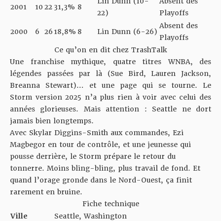
Lin Dunn (10-
Absent des
2001
10
22
31,3%
8
22)
Playoffs
Absent des
2000
6
26
18,8%
8
Lin Dunn (6-26)
Playoffs
Ce qu’on en dit chez TrashTalk
Une franchise mythique, quatre titres WNBA, des
légendes passées par là (Sue Bird, Lauren Jackson,
Breanna Stewart)… et une page qui se tourne. Le
Storm version 2025 n’a plus rien à voir avec celui des
années glorieuses. Mais attention : Seattle ne dort
jamais bien longtemps.
Avec Skylar Diggins-Smith aux commandes, Ezi
Magbegor en tour de contrôle, et une jeunesse qui
pousse derrière, le Storm prépare le retour du
tonnerre. Moins bling-bling, plus travail de fond. Et
quand l’orage gronde dans le Nord-Ouest, ça finit
rarement en bruine.
Fiche technique
Ville
Seattle, Washington