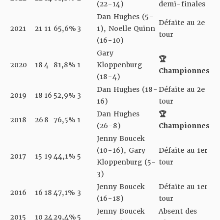
(22-14)
demi-finales
Dan Hughes (5-
Défaite au 2e
2021
21
11
65,6%
3
1), Noelle Quinn
tour
(16-10)
Gary
🏆
2020
18
4
81,8%
1
Kloppenburg
Championnes
(18-4)
Dan Hughes (18-
Défaite au 2e
2019
18
16
52,9%
3
16)
tour
Dan Hughes
🏆
2018
26
8
76,5%
1
(26-8)
Championnes
Jenny Boucek
(10-16), Gary
Défaite au 1er
2017
15
19
44,1%
5
Kloppenburg (5-
tour
3)
Jenny Boucek
Défaite au 1er
2016
16
18
47,1%
3
(16-18)
tour
Jenny Boucek
Absent des
2015
10
24
29,4%
5