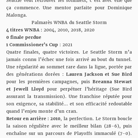
Seattle veut retrouver les sommets, c’est avec elle que
ça commence. Une mentor parfaite pour Dominique
Malonga.
Palmarès WNBA
du Seattle Storm
4 titres WNBA :
2004, 2010, 2018, 2020
0 finale perdue
1 Commissioner’s Cup
: 2021
Quatre finales, quatre victoires. Le Seattle Storm n’a
jamais connu l’échec une fois arrivé au bout du tunnel.
Une régularité au sommet rare dans la ligue, portée par
des générations dorées :
Lauren Jackson et Sue Bird
pour les premières campagnes, puis
Breanna Stewart
et Jewell Lloyd
pour perpétuer l’héritage (Sue Bird
assurant la transmission). Une franchise réputée pour
son exigence, sa stabilité… et son efficacité redoutable
quand l’enjeu monte d’un cran.
Retour en arrière : 2010
, la perfection. Le Storm boucle
la saison régulière avec le meilleur bilan (28-6), puis
enchaîne sur un parcours de Playoffs immaculé (7-0).