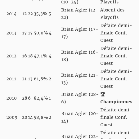
(10-24)
Playoffs
Brian Agler (12-
Absent des
2014
12
22
35,3%
5
22)
Playoffs
Défaite demi-
Brian Agler (17-
2013
17
17
50,0%
4
finale Conf.
17)
Ouest
Défaite demi-
Brian Agler (16-
2012
16
18
47,1%
4
finale Conf.
18)
Ouest
Défaite demi-
Brian Agler (21-
2011
21
13
61,8%
2
finale Conf.
13)
Ouest
Brian Agler (28-
🏆
2010
28
6
82,4%
1
6)
Championnes
Défaite demi-
Brian Agler (20-
2009
20
14
58,8%
2
finale Conf.
14)
Ouest
Défaite demi-
Brian Agler (22-