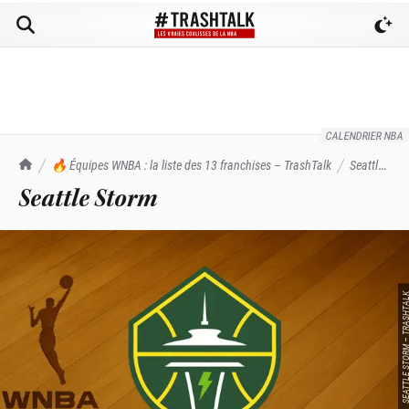
CALENDRIER NBA
TrashTalk Actu NBA
🔥 Équipes WNBA : la liste des 13 franchises – TrashTalk
Seattle
Storm – Équipe WNBA, palmarès, effectif - TrashTalk
Seattle Storm
SEATTLE STORM – TRA