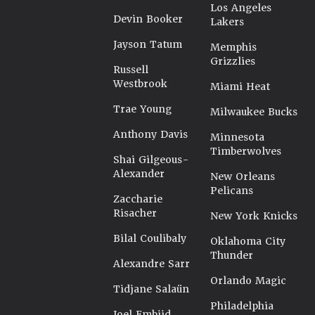
Los Angeles
Devin Booker
Lakers
Jayson Tatum
Memphis
Grizzlies
Russell
Westbrook
Miami Heat
Trae Young
Milwaukee Bucks
Anthony Davis
Minnesota
Timberwolves
Shai Gilgeous-
Alexander
New Orleans
Pelicans
Zaccharie
Risacher
New York Knicks
Bilal Coulibaly
Oklahoma City
Thunder
Alexandre Sarr
Orlando Magic
Tidjane Salaün
Philadelphia
Joel Embiid