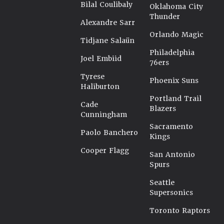
Bilal Coulibaly
Oklahoma City
Thunder
Alexandre Sarr
Orlando Magic
Tidjane Salaün
Philadelphia
Joel Embiid
76ers
Tyrese
Phoenix Suns
Haliburton
Portland Trail
Cade
Blazers
Cunningham
Sacramento
Paolo Banchero
Kings
Cooper Flagg
San Antonio
Spurs
Seattle
Supersonics
Toronto Raptors