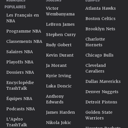
POPULAIRES
Victor
Atlanta Hawks
Wembanyama
Les Français en
Boston Celtics
NBA
LeBron James
Brooklyn Nets
Programme NBA
Stephen Curry
Charlotte
Classements NBA
Rudy Gobert
Hornets
Salaires NBA
Kevin Durant
Chicago Bulls
Playoffs NBA
Ja Morant
Cleveland
Cavaliers
Dossiers NBA
Kyrie Irving
Dallas Mavericks
Encyclopédie
Luka Doncic
TrashTalk
Denver Nuggets
Anthony
Équipes NBA
Edwards
Detroit Pistons
Podcasts NBA
James Harden
Golden State
Warriors
L'Apéro
Nikola Jokic
TrashTalk