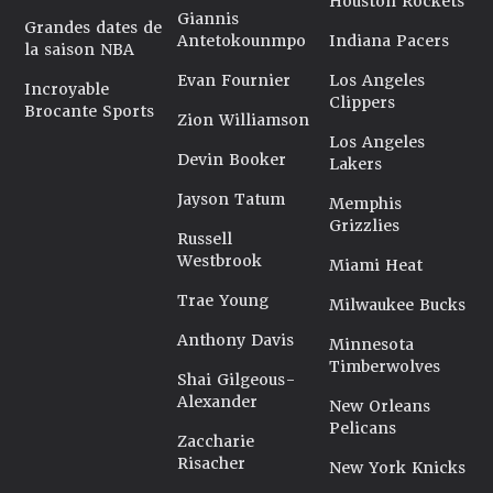
Houston Rockets
Giannis
Grandes dates de
Antetokounmpo
Indiana Pacers
la saison NBA
Evan Fournier
Los Angeles
Incroyable
Clippers
Brocante Sports
Zion Williamson
Los Angeles
Devin Booker
Lakers
Jayson Tatum
Memphis
Grizzlies
Russell
Westbrook
Miami Heat
Trae Young
Milwaukee Bucks
Anthony Davis
Minnesota
Timberwolves
Shai Gilgeous-
Alexander
New Orleans
Pelicans
Zaccharie
Risacher
New York Knicks