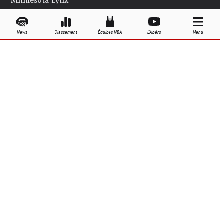
Minnesota Lynx
New York Liberty
News
Classement
Équipes NBA
L'Apéro
Menu
Phoenix Mercury
Seattle Storm
Washington Mystics
Palmarès WNBA
Équipes WNBA
Joueuses WNBA
Grandes dates de la saison WNBA
À propos
Contact
Publicité
Politique de confidentialité
Recrutement
Mentions légales
Gestion cookies