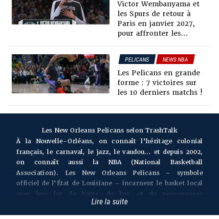
Victor Wembanyama et
les Spurs de retour à
Paris en janvier 2027,
pour affronter les
Pelicans
PELICANS
NEWS NBA
Les Pelicans en grande
forme : 7 victoires sur
les 10 derniers matchs !
Les New Orleans Pelicans selon TrashTalk
À la Nouvelle-Orléans, on connaît l’héritage colonial
français, le carnaval, le jazz, le vaudou… et depuis 2002,
on connaît aussi la NBA (National Basketball
Association). Les New Orleans Pelicans – symbole
officiel de l’État de Louisiane – incarnent le basket local
avec leur lot de hauts, de bas, et de personnages
Lire la suite
marquants. Entre stars draftées au bon moment,
catastrophes naturelles bouleversant toute une