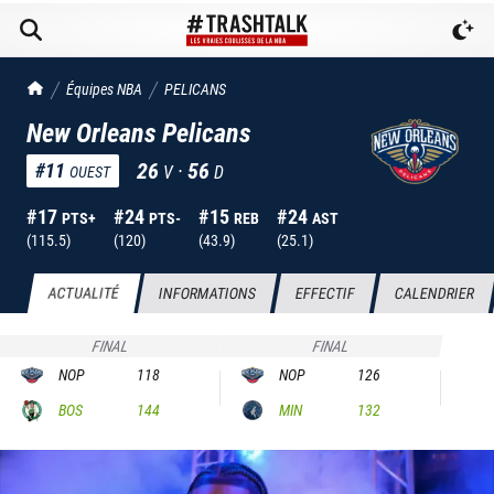
TrashTalk Actu NBA
Équipes NBA
PELICANS
New Orleans Pelicans
26
·
56
#
11
V
D
OUEST
#
17
#
24
#
15
#
24
PTS+
PTS-
REB
AST
(
115.5
)
(
120
)
(
43.9
)
(
25.1
)
ACTUALITÉ
INFORMATIONS
EFFECTIF
CALENDRIER
FINAL
FINAL
NOP
118
NOP
126
BOS
144
MIN
132