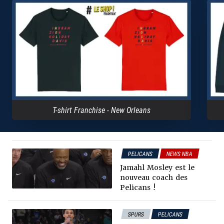
T-shirt Franchise - New Orleans
PELICANS
NEWS NBA
Jamahl Mosley est le
nouveau coach des
Pelicans !
SPURS
PELICANS
NEWS NBA