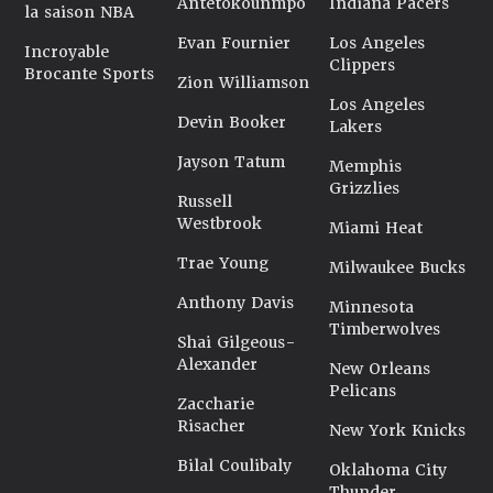
Antetokounmpo
Indiana Pacers
la saison NBA
Evan Fournier
Los Angeles
Incroyable
Clippers
Brocante Sports
Zion Williamson
Los Angeles
Devin Booker
Lakers
Jayson Tatum
Memphis
Grizzlies
Russell
Westbrook
Miami Heat
Trae Young
Milwaukee Bucks
Anthony Davis
Minnesota
Timberwolves
Shai Gilgeous-
Alexander
New Orleans
Pelicans
Zaccharie
Risacher
New York Knicks
Bilal Coulibaly
Oklahoma City
Thunder