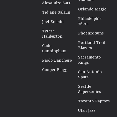
Alexandre Sarr
Orlando Magic
Tidjane Salaün
Philadelphia
Joel Embiid
76ers
Tyrese
Phoenix Suns
Haliburton
Portland Trail
Cade
Blazers
Cunningham
Sacramento
Paolo Banchero
Kings
Cooper Flagg
San Antonio
Spurs
Seattle
Supersonics
Toronto Raptors
Utah Jazz