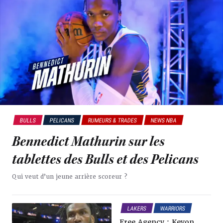
BULLS
PELICANS
RUMEURS & TRADES
NEWS NBA
Bennedict Mathurin sur les
tablettes des Bulls et des Pelicans
Qui veut d’un jeune arrière scoreur ?
LAKERS
WARRIORS
GRIZZLIES
PELICANS
Free Agency : Kevon