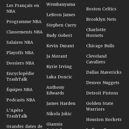
Wembanyama
Dernière mise à jour le 13/08/2025
Les Français en
Boston Celtics
NBA
LeBron James
Brooklyn Nets
Programme NBA
Stephen Curry
Charlotte
Classements NBA
Rudy Gobert
Hornets
Salaires NBA
Kevin Durant
Chicago Bulls
Playoffs NBA
Ja Morant
Cleveland
Cavaliers
Dossiers NBA
Kyrie Irving
Dallas Mavericks
Encyclopédie
Luka Doncic
TrashTalk
Denver Nuggets
Anthony
Équipes NBA
Edwards
Detroit Pistons
Podcasts NBA
James Harden
Golden State
Warriors
L'Apéro
Nikola Jokic
TrashTalk
Houston Rockets
Giannis
Grandes dates de