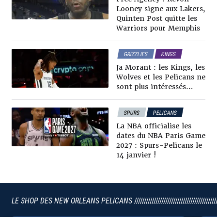
NEWS NBA
Looney signe aux Lakers,
RUMEURS & TRADES
Quinten Post quitte les
Warriors pour Memphis
GRIZZLIES
KINGS
PELICANS
WOLVES
Ja Morant : les Kings, les
RUMEURS & TRADES
Wolves et les Pelicans ne
sont plus intéressés…
SPURS
PELICANS
NEWS NBA
La NBA officialise les
dates du NBA Paris Game
2027 : Spurs-Pelicans le
14 janvier !
LE SHOP DES NEW ORLEANS PELICANS
//////////////////////////////////////////