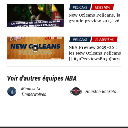
payé quelques dollars aux plus
grands touchant des millions.
PELICANS
NEWS NBA
New Orleans Pelicans, la
grande preview 2025-26
PELICANS
30 PREVIEWS
NBA Preview 2025-26 :
les New Orleans Pelicans
|| #30PreviewsEn30Jours
Voir d'autres équipes NBA
Minnesota
Houston Rockets
Timberwolves