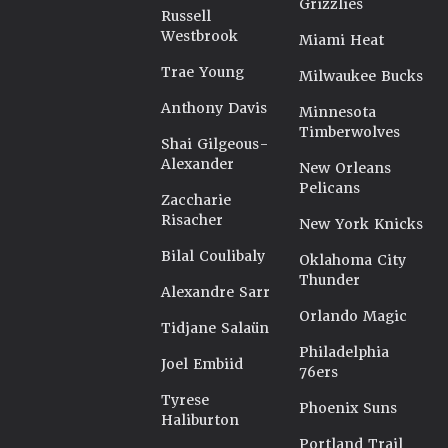
Grizzlies
Russell
Westbrook
Miami Heat
Trae Young
Milwaukee Bucks
Anthony Davis
Minnesota
Timberwolves
Shai Gilgeous-
Alexander
New Orleans
Pelicans
Zaccharie
Risacher
New York Knicks
Bilal Coulibaly
Oklahoma City
Thunder
Alexandre Sarr
Orlando Magic
Tidjane Salaün
Philadelphia
Joel Embiid
76ers
Tyrese
Phoenix Suns
Haliburton
Portland Trail