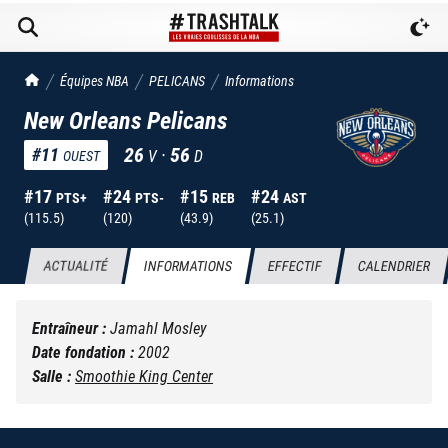
TrashTalk Actu NBA
Équipes NBA
PELICANS
Informations
New Orleans Pelicans
26
·
56
#
11
V
D
OUEST
#
17
#
24
#
15
#
24
PTS+
PTS-
REB
AST
(
115.5
)
(
120
)
(
43.9
)
(
25.1
)
ACTUALITÉ
INFORMATIONS
EFFECTIF
CALENDRIER
Entraîneur :
Jamahl Mosley
Date fondation :
2002
Salle :
Smoothie King Center