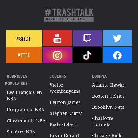
#SHOP
#TTFL
RUBRIQUES
JOUEURS
ÉQUIPES
POPULAIRES
Victor
Atlanta Hawks
Wembanyama
Les Français en
Boston Celtics
NBA
LeBron James
Brooklyn Nets
Programme NBA
Stephen Curry
Charlotte
Classements NBA
Rudy Gobert
Hornets
Salaires NBA
Kevin Durant
Chicago Bulls