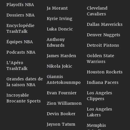
Playoffs NBA
Ja Morant
Cleveland
Cavaliers
Dossiers NBA
Kyrie Irving
Dallas Mavericks
Encyclopédie
Luka Doncic
TrashTalk
Denver Nuggets
Anthony
Équipes NBA
Edwards
Detroit Pistons
Podcasts NBA
James Harden
Golden State
Warriors
L'Apéro
Nikola Jokic
TrashTalk
Houston Rockets
Giannis
Grandes dates de
Antetokounmpo
Indiana Pacers
la saison NBA
Evan Fournier
Los Angeles
Incroyable
Clippers
Brocante Sports
Zion Williamson
Los Angeles
Devin Booker
Lakers
Jayson Tatum
Memphis