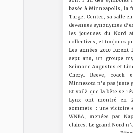
sont l’un des symboles m
basée à Minneapolis, la 
Target Center, sa salle e
devenues synonymes d’exc
les joueuses du Nord af
collectives, et toujours p
Les années 2010 furent l
sept ans, un groupe my
Seimone Augustus et Lind
Cheryl Reeve, coach e
Minnesota n’a pas juste g
Et voilà que la bête se ré
Lynx ont montré en 20
sommets : une victoire 
WNBA, menées par Naphe
claires. Le grand Nord n’