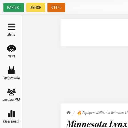
PARIER !
#SHOP
#TTFL
Menu
News
Équipes NBA
Joueurs NBA
TrashTalk Actu NBA
🔥 Équipes WNBA : la liste des 1
effectif - TrashTalk
Minnesota Lynx
Classement