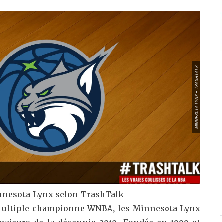
MINNESOTA LYNX – TRASHTALK
nnesota Lynx selon TrashTalk
 multiple championne WNBA, les Minnesota Lynx