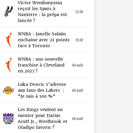
Victor Wembanyama
reçoit les Spurs à
12:56
Nanterre : la prépa est
lancée !
WNBA : Janelle Salaün
enchaine avec 21 points
10:20
face à Toronto
WNBA : une nouvelle
franchise à Cleveland
04 août
en 2027 !
Luka Doncic s’adresse
aux fans des Lakers :
04 août
"Je suis à 100 %"
Les Kings veulent un
mentor pour Darius
04 août
Acuff Jr., Westbrook et
Oladipo favoris ?