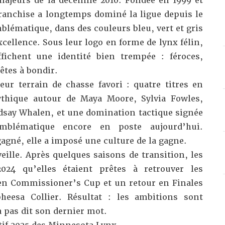
ajeurs de la décennie 2010. Fondée en 1999 et
franchise a longtemps dominé la ligue depuis le
mblématique, dans des couleurs bleu, vert et gris
ellence. Sous leur logo en forme de lynx félin,
fichent une identité bien trempée : féroces,
rêtes à bondir.
eur terrain de chasse favori : quatre titres en
thique autour de Maya Moore, Sylvia Fowles,
say Whalen, et une domination tactique signée
mblématique encore en poste aujourd’hui.
agné, elle a imposé une culture de la gagne.
veille. Après quelques saisons de transition, les
24 qu’elles étaient prêtes à retrouver les
en Commissioner’s Cup et un retour en Finales
esa Collier. Résultat : les ambitions sont
a pas dit son dernier mot.