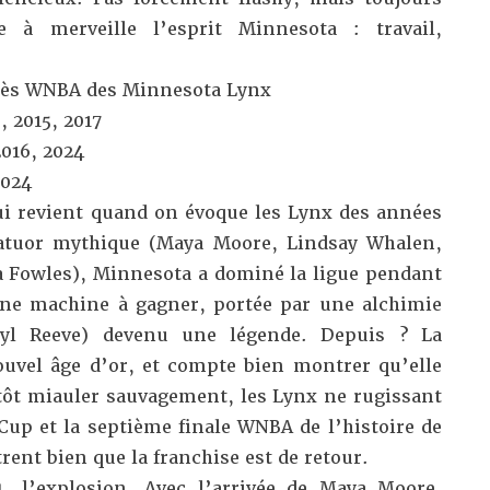
ne à merveille l’esprit Minnesota : travail,
rès WNBA
des Minnesota Lynx
, 2015, 2017
2016, 2024
2024
qui revient quand on évoque les Lynx des années
atuor mythique (Maya Moore, Lindsay Whalen,
 Fowles), Minnesota a dominé la ligue pendant
ne machine à gagner, portée par une alchimie
ryl Reeve) devenu une légende. Depuis ? La
uvel âge d’or, et compte bien montrer qu’elle
utôt miauler sauvagement, les Lynx ne rugissant
up et la septième finale WNBA de l’histoire de
trent bien que la franchise est de retour.
1
, l’explosion. Avec l’arrivée de Maya Moore,