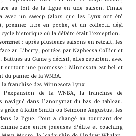
ave au toit de la ligue en une saison. Finale
ta avec un sweep (alors que les Lynx ont été
 premier titre en poche, et un collectif déjà
cycle historique où la défaite était l’exception.
u sommet
: après plusieurs saisons en retrait, les
 face au Liberty, portées par Napheesa Collier et
Battues au Game 5 décisif, elles repartent avec
t surtout une promesse : Minnesota est bel et
ut du panier de la WNBA.
e la franchise des Minnesota Lynx
 l’expansion de la WNBA, la franchise de
s navigué dans l’anonymat du bas de tableau.
es grâce à Katie Smith ou Seimone Augustus, les
dans la ligue. Tout a changé au tournant des
chimie rare entre joueuses d’élite et coaching
e Maya Moore, le leadership de Lindsay Whalen,