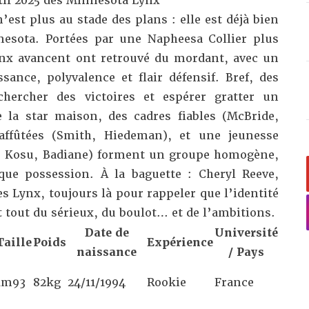
tif 2025 des Minnesota Lynx
’est plus au stade des plans : elle est déjà bien
esota. Portées par une Napheesa Collier plus
ynx avancent ont retrouvé du mordant, avec un
sance, polyvalence et flair défensif. Bref, des
chercher des victoires et espérer gratter un
 la star maison, des cadres fiables (McBride,
 affûtées (Smith, Hiedeman), et une jeunesse
i, Kosu, Badiane) forment un groupe homogène,
ue possession. À la baguette : Cheryl Reeve,
es Lynx, toujours là pour rappeler que l’identité
 tout du sérieux, du boulot… et de l’ambitions.
Date de
Université
Taille
Poids
Expérience
naissance
/ Pays
1m93
82kg
24/11/1994
Rookie
France