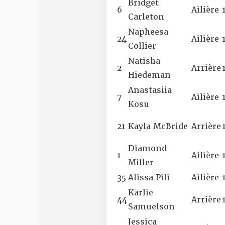
Bridget
6
Ailière
Carleton
Napheesa
24
Ailière
Collier
Natisha
2
Arrière
Hiedeman
Anastasiia
7
Ailière
Kosu
21
Kayla McBride
Arrière
Diamond
1
Ailière
Miller
35
Alissa Pili
Ailière
Karlie
44
Arrière
Samuelson
Jessica