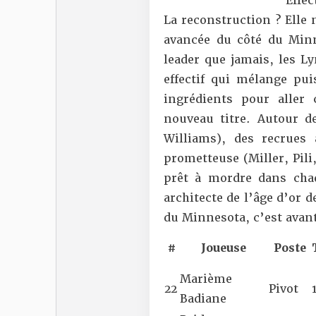
Effec
La reconstruction ? Elle n
avancée du côté du Minn
leader que jamais, les L
effectif qui mélange puis
ingrédients pour aller 
nouveau titre. Autour de
Williams), des recrues
prometteuse (Miller, Pil
prêt à mordre dans chaq
architecte de l’âge d’or d
du Minnesota, c’est avant
#
Joueuse
Poste
Marième
22
Pivot
Badiane