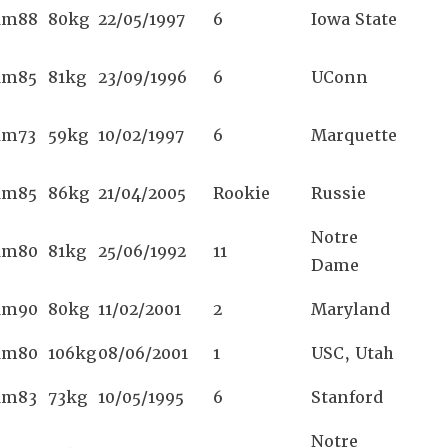
1m88
80kg
22/05/1997
6
Iowa State
1m85
81kg
23/09/1996
6
UConn
1m73
59kg
10/02/1997
6
Marquette
1m85
86kg
21/04/2005
Rookie
Russie
Notre
1m80
81kg
25/06/1992
11
Dame
1m90
80kg
11/02/2001
2
Maryland
1m80
106kg
08/06/2001
1
USC, Utah
1m83
73kg
10/05/1995
6
Stanford
Notre