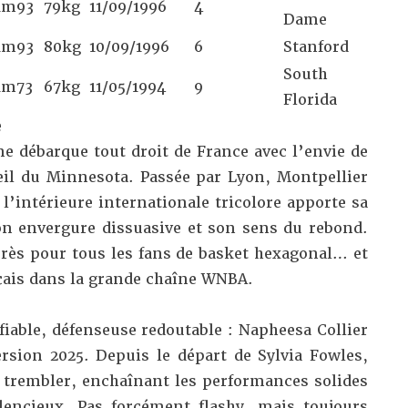
1m93
79kg
11/09/1996
4
Dame
1m93
80kg
10/09/1996
6
Stanford
South
1m73
67kg
11/05/1994
9
Florida
e
e débarque tout droit de France avec l’envie de
leil du Minnesota. Passée par Lyon, Montpellier
l’intérieure internationale tricolore apporte sa
n envergure dissuasive et son sens du rebond.
près pour tous les fans de basket hexagonal… et
ais dans la grande chaîne WNBA.
fiable, défenseuse redoutable : Napheesa Collier
ersion 2025. Depuis le départ de Sylvia Fowles,
s trembler, enchaînant les performances solides
lencieux. Pas forcément flashy, mais toujours