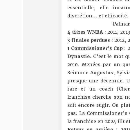
essentielle, elle incar
discrétion… et efficacité.
Palma
4 titres WNBA :
2011, 2013
3 finales perdues :
2012, 
1 Commissioner’s Cup
: 
Dynastie
. C’est le mot 
2010. Menées par un qu
Seimone Augustus, Sylvia
presque une décennie. U
rare et un coach (Che
franchise cherche son no
sait encore rugir. Ou pl
pas. La Commissioner’s C
la franchise en 2024 illus
Retour en arrière : 201