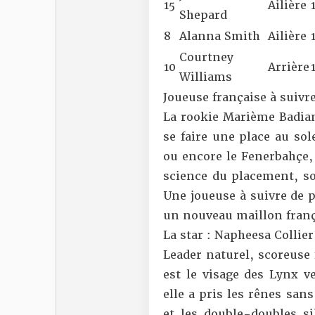
15
Ailière
Shepard
8
Alanna Smith
Ailière
Courtney
10
Arrière
Williams
Joueuse française à suivr
La rookie Marième Badian
se faire une place au so
ou encore le Fenerbahçe, 
science du placement, so
Une joueuse à suivre de 
un nouveau maillon franç
La star : Napheesa Collier
Leader naturel, scoreuse 
est le visage des Lynx v
elle a pris les rênes san
et les double-doubles si