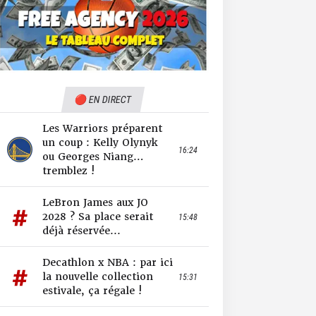
🔴 EN DIRECT
Les Warriors préparent
un coup : Kelly Olynyk
16:24
ou Georges Niang…
tremblez !
LeBron James aux JO
2028 ? Sa place serait
15:48
déjà réservée...
Decathlon x NBA : par ici
la nouvelle collection
15:31
estivale, ça régale !