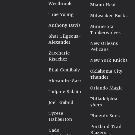
Westbrook
Miami Heat
Trae Young
Milwaukee Bucks
Anthony Davis
Minnesota
Timberwolves
Shai Gilgeous-
Alexander
New Orleans
Pelicans
Zaccharie
Risacher
New York Knicks
Bilal Coulibaly
Oklahoma City
Thunder
Alexandre Sarr
Orlando Magic
Tidjane Salaün
Philadelphia
Joel Embiid
76ers
Tyrese
Phoenix Suns
Haliburton
Portland Trail
Cade
Blazers