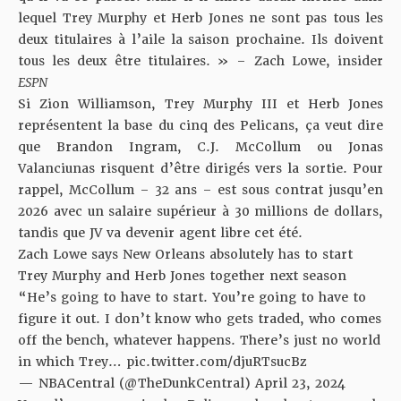
lequel Trey Murphy et Herb Jones ne sont pas tous les
deux titulaires à l’aile la saison prochaine. Ils doivent
tous les deux être titulaires. » – Zach Lowe, insider
ESPN
Si Zion Williamson, Trey Murphy III et Herb Jones
représentent la base du cinq des Pelicans, ça veut dire
que Brandon Ingram, C.J. McCollum ou Jonas
Valanciunas risquent d’être dirigés vers la sortie. Pour
rappel, McCollum – 32 ans – est sous contrat jusqu’en
2026 avec un salaire supérieur à 30 millions de dollars,
tandis que JV va devenir agent libre cet été.
Zach Lowe says New Orleans absolutely has to start
Trey Murphy and Herb Jones together next season
“He’s going to have to start. You’re going to have to
figure it out. I don’t know who gets traded, who comes
off the bench, whatever happens. There’s just no world
in which Trey…
pic.twitter.com/djuRTsucBz
— NBACentral (@TheDunkCentral)
April 23, 2024