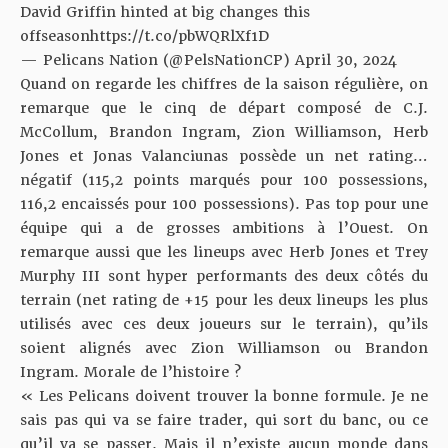
David Griffin hinted at big changes this
offseason
https://t.co/pbWQRlXf1D
— Pelicans Nation (@PelsNationCP)
April 30, 2024
Quand on regarde les chiffres de la saison régulière, on
remarque que le cinq de départ composé de C.J.
McCollum, Brandon Ingram, Zion Williamson, Herb
Jones et Jonas Valanciunas possède un net rating…
négatif (115,2 points marqués pour 100 possessions,
116,2 encaissés pour 100 possessions). Pas top pour une
équipe qui a de grosses ambitions à l’Ouest. On
remarque aussi que les lineups avec Herb Jones et Trey
Murphy III sont hyper performants des deux côtés du
terrain (net rating de +15 pour les deux lineups les plus
utilisés avec ces deux joueurs sur le terrain), qu’ils
soient alignés avec Zion Williamson ou Brandon
Ingram. Morale de l’histoire ?
« Les Pelicans doivent trouver la bonne formule. Je ne
sais pas qui va se faire trader, qui sort du banc, ou ce
qu’il va se passer. Mais il n’existe aucun monde dans