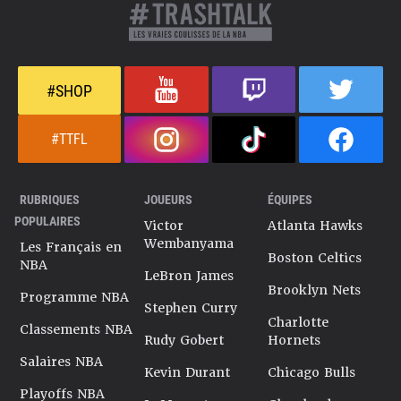
#SHOP
#TTFL
RUBRIQUES
JOUEURS
ÉQUIPES
POPULAIRES
Victor
Atlanta Hawks
Wembanyama
Les Français en
Boston Celtics
NBA
LeBron James
Brooklyn Nets
Programme NBA
Stephen Curry
Charlotte
Classements NBA
Rudy Gobert
Hornets
Salaires NBA
Kevin Durant
Chicago Bulls
Playoffs NBA