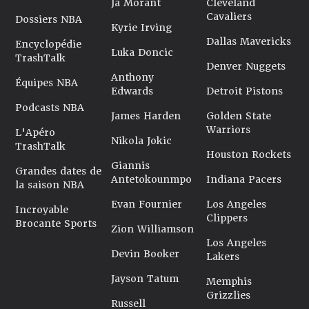
Ja Morant
Cleveland
Cavaliers
Dossiers NBA
Kyrie Irving
Dallas Mavericks
Encyclopédie
Luka Doncic
TrashTalk
Denver Nuggets
Anthony
Équipes NBA
Edwards
Detroit Pistons
Podcasts NBA
James Harden
Golden State
Warriors
L'Apéro
Nikola Jokic
TrashTalk
Houston Rockets
Giannis
Grandes dates de
Antetokounmpo
Indiana Pacers
la saison NBA
Evan Fournier
Los Angeles
Incroyable
Clippers
Brocante Sports
Zion Williamson
Los Angeles
Devin Booker
Lakers
Jayson Tatum
Memphis
Grizzlies
Russell