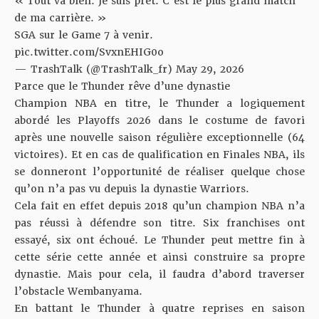
« Tout va bien. Je suis prêt. C’est le plus grand match
de ma carrière. »
SGA sur le Game 7 à venir.
pic.twitter.com/SvxnEHIG0o
— TrashTalk (@TrashTalk_fr)
May 29, 2026
Parce que le Thunder rêve d’une dynastie
Champion NBA en titre, le Thunder a logiquement
abordé les Playoffs 2026 dans le costume de favori
après une nouvelle saison régulière exceptionnelle (64
victoires). Et en cas de qualification en Finales NBA, ils
se donneront l’opportunité de réaliser quelque chose
qu’on n’a pas vu depuis la dynastie Warriors.
Cela fait en effet depuis 2018 qu’un champion NBA n’a
pas réussi à défendre son titre. Six franchises ont
essayé, six ont échoué. Le Thunder peut mettre fin à
cette série cette année et ainsi construire sa propre
dynastie. Mais pour cela, il faudra d’abord traverser
l’obstacle Wembanyama.
En battant le Thunder à quatre reprises en saison