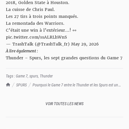
2018, Golden State à Houston.
La cuisse de Chris Paul.
Les 27 tirs à trois points manqués.
La remontada des Warriors.
C’était une win à l’extérieur…! 👀
pic.twitter.com/ssALRLhWnS
— TrashTalk (@TrashTalk_fr)
May 29, 2026
À lire également :
Thunder – Spurs, les sept grandes questions du Game 7
Tags :
Game 7
,
spurs
,
Thunder
TrashTalk Actu NBA
SPURS
Pourquoi le Game 7 entre le Thunder et les Spurs est un
match immanquable
VOIR TOUTES LES NEWS