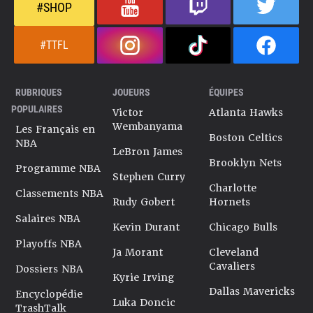
#SHOP
#TTFL
RUBRIQUES
JOUEURS
ÉQUIPES
POPULAIRES
Victor
Atlanta Hawks
Wembanyama
Les Français en
Boston Celtics
NBA
LeBron James
Brooklyn Nets
Programme NBA
Stephen Curry
Charlotte
Classements NBA
Rudy Gobert
Hornets
Salaires NBA
Kevin Durant
Chicago Bulls
Playoffs NBA
Ja Morant
Cleveland
Cavaliers
Dossiers NBA
Kyrie Irving
Dallas Mavericks
Encyclopédie
Luka Doncic
TrashTalk