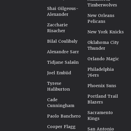
Timberwolves
Shai Gilgeous-
Alexander
New Orleans
Pelicans
Zaccharie
Risacher
New York Knicks
Bilal Coulibaly
Oklahoma City
Thunder
Alexandre Sarr
Orlando Magic
Tidjane Salaün
Philadelphia
Joel Embiid
76ers
Tyrese
Phoenix Suns
Haliburton
Portland Trail
Cade
Blazers
Cunningham
Sacramento
Paolo Banchero
Kings
Cooper Flagg
San Antonio