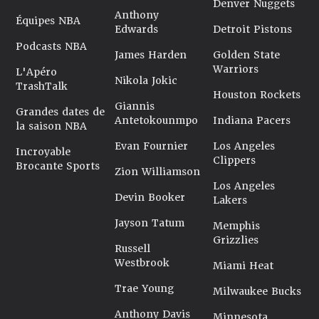
Denver Nuggets
Anthony
Équipes NBA
Edwards
Detroit Pistons
Podcasts NBA
James Harden
Golden State
Warriors
L'Apéro
Nikola Jokic
TrashTalk
Houston Rockets
Giannis
Grandes dates de
Antetokounmpo
Indiana Pacers
la saison NBA
Evan Fournier
Los Angeles
Incroyable
Clippers
Brocante Sports
Zion Williamson
Los Angeles
Devin Booker
Lakers
Jayson Tatum
Memphis
Grizzlies
Russell
Westbrook
Miami Heat
Trae Young
Milwaukee Bucks
Anthony Davis
Minnesota