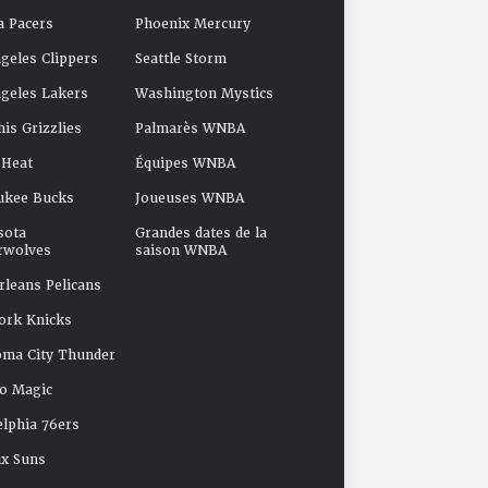
a Pacers
Phoenix Mercury
geles Clippers
Seattle Storm
geles Lakers
Washington Mystics
s Grizzlies
Palmarès WNBA
 Heat
Équipes WNBA
ukee Bucks
Joueuses WNBA
sota
Grandes dates de la
rwolves
saison WNBA
leans Pelicans
ork Knicks
oma City Thunder
o Magic
elphia 76ers
x Suns