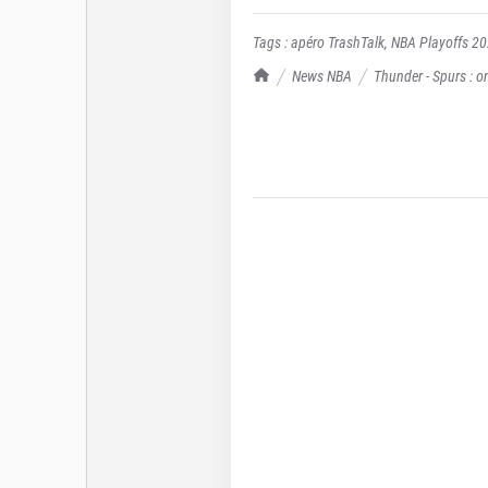
Tags :
apéro TrashTalk
,
NBA Playoffs 2
TrashTalk Actu NBA
News NBA
Thunder - Spurs : o