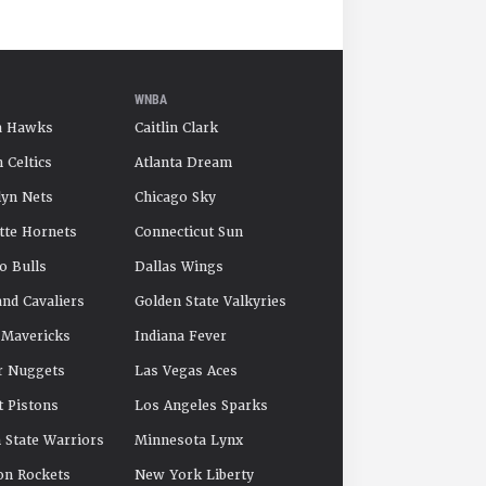
WNBA
a Hawks
Caitlin Clark
 Celtics
Atlanta Dream
yn Nets
Chicago Sky
tte Hornets
Connecticut Sun
o Bulls
Dallas Wings
and Cavaliers
Golden State Valkyries
 Mavericks
Indiana Fever
r Nuggets
Las Vegas Aces
t Pistons
Los Angeles Sparks
 State Warriors
Minnesota Lynx
on Rockets
New York Liberty