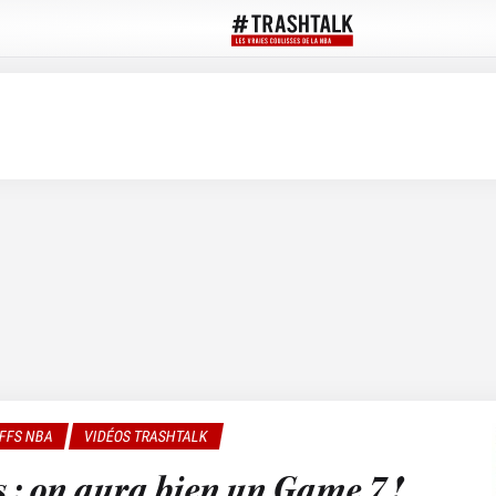
FFS NBA
VIDÉOS TRASHTALK
 : on aura bien un Game 7 !