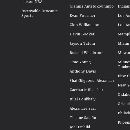
saison NBA
Giannis Antetokounmpo
Indian
Incroyable Brocante
Sports
Evan Fournier
Los An
Zion Williamson
Los An
Devin Booker
Memphi
Jayson Tatum
Miami
Russell Westbrook
Milwa
Trae Young
Minne
Timbe
Anthony Davis
New Or
Shai Gilgeous-Alexander
New Y
Zaccharie Risacher
Oklah
Bilal Coulibaly
Orland
Alexandre Sarr
Philad
Tidjane Salaün
Phoeni
Joel Embiid