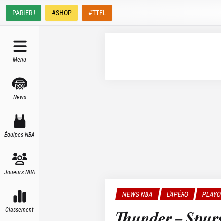
PARIER !
#SHOP
#TTFL
Menu
News
Équipes NBA
Joueurs NBA
NEWS NBA
L'APÉRO
PLAYO
Classement
Thunder – Spurs