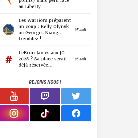
points) mais perd face
au Liberty
Les Warriors préparent
un coup : Kelly Olynyk
05 août
ou Georges Niang…
tremblez !
LeBron James aux JO
2028 ? Sa place serait
05 août
déjà réservée...
REJOINS NOUS !