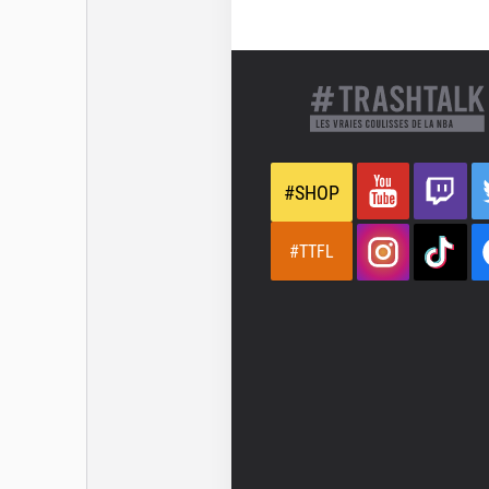
#SHOP
#TTFL