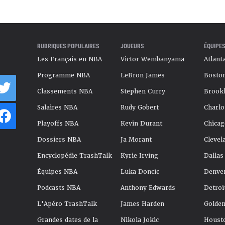
RUBRIQUES POPULAIRES
JOUEURS
ÉQUIPES
Les Français en NBA
Victor Wembanyama
Atlant
Programme NBA
LeBron James
Boston
Classements NBA
Stephen Curry
Brookl
Salaires NBA
Rudy Gobert
Charlo
Playoffs NBA
Kevin Durant
Chicag
Dossiers NBA
Ja Morant
Clevel
Encyclopédie TrashTalk
Kyrie Irving
Dallas
Équipes NBA
Luka Doncic
Denve
Podcasts NBA
Anthony Edwards
Detroi
L'Apéro TrashTalk
James Harden
Golden
Grandes dates de la
Nikola Jokic
Houst