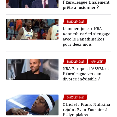
l’EuroLeague finalement
prête à fusionner ?
EUROLEAGUE
L’ancien joueur NBA
Kenneth Faried s’engage
avec le Panathinaïkos
pour deux mois
EUROLEAGUE
ANALYSE
NBA Europe : l’ASVEL et
l’Euroleague vers un
divorce inévitable ?
EUROLEAGUE
Officiel : Frank Ntilikina
rejoint Evan Fournier à
l’Olympiakos