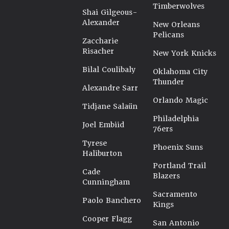
Timberwolves
Shai Gilgeous-
Alexander
New Orleans
Pelicans
Zaccharie
Risacher
New York Knicks
Bilal Coulibaly
Oklahoma City
Thunder
Alexandre Sarr
Orlando Magic
Tidjane Salaün
Philadelphia
Joel Embiid
76ers
Tyrese
Phoenix Suns
Haliburton
Portland Trail
Cade
Blazers
Cunningham
Sacramento
Paolo Banchero
Kings
Cooper Flagg
San Antonio