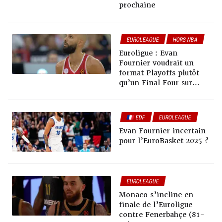
prochaine
EUROLEAGUE
HORS NBA
Euroligue : Evan
Fournier voudrait un
format Playoffs plutôt
qu’un Final Four sur
élimination directe
🇫🇷 EDF
EUROLEAGUE
Evan Fournier incertain
pour l’EuroBasket 2025 ?
EUROLEAGUE
Monaco s’incline en
finale de l’Euroligue
contre Fenerbahçe (81-