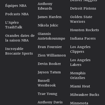
Denver Nuggets
Anthony
Équipes NBA
Edwards
Detroit Pistons
Podcasts NBA
James Harden
Golden State
Warriors
L'Apéro
Nikola Jokic
TrashTalk
Houston Rockets
Giannis
Grandes dates de
Antetokounmpo
Indiana Pacers
la saison NBA
Evan Fournier
Los Angeles
Incroyable
Clippers
Brocante Sports
Zion Williamson
Los Angeles
Devin Booker
Lakers
Jayson Tatum
Memphis
Grizzlies
Russell
Westbrook
Miami Heat
Trae Young
Milwaukee Bucks
Anthony Davis
Minnesota