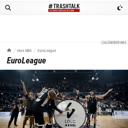
CALENDRIER NBA
TrashTalk Actu NBA
Hors NBA
EuroLeague
EuroLeague