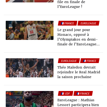
file en finale de
l’EuroLeague !
🇫🇷FRANCE
EUROLEAGUE
Le grand jour pour
Monaco, opposé à
l’Olympiakos en demi-
finale de l’EuroLeague
(20h)
EUROLEAGUE
🇫🇷FRANCE
HORS NBA
Théo Maledon devrait
rejoindre le Real Madrid
la saison prochaine
🇫🇷 EDF
🇫🇷FRANCE
EUROLEAGUE
EuroLeague : Mathias
Lessort participera bien