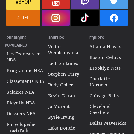
#SHOP
#TTFL
RUBRIQUES
JOUEURS
ÉQUIPES
POPULAIRES
Victor
Atlanta Hawks
Wembanyama
Les Français en
Boston Celtics
NBA
LeBron James
Brooklyn Nets
Programme NBA
Stephen Curry
Charlotte
Classements NBA
Rudy Gobert
Hornets
Salaires NBA
Kevin Durant
Chicago Bulls
Playoffs NBA
Ja Morant
Cleveland
Cavaliers
Dossiers NBA
Kyrie Irving
Dallas Mavericks
Encyclopédie
Luka Doncic
TrashTalk