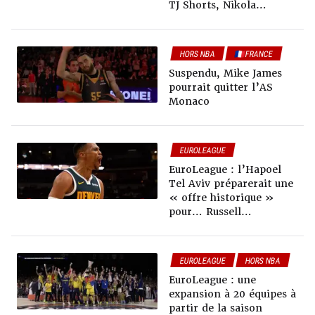
TJ Shorts, Nikola
Mirotic…)
HORS NBA
🇫🇷FRANCE
EUROLEAGUE
Suspendu, Mike James
pourrait quitter l’AS
Monaco
EUROLEAGUE
EuroLeague : l’Hapoel
Tel Aviv préparerait une
« offre historique »
pour… Russell
Westbrook
EUROLEAGUE
HORS NBA
EuroLeague : une
expansion à 20 équipes à
partir de la saison