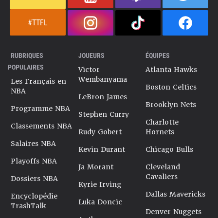
#TTFL
RUBRIQUES
JOUEURS
ÉQUIPES
POPULAIRES
Victor
Atlanta Hawks
Wembanyama
Les Français en
Boston Celtics
NBA
LeBron James
Brooklyn Nets
Programme NBA
Stephen Curry
Charlotte
Classements NBA
Rudy Gobert
Hornets
Salaires NBA
Kevin Durant
Chicago Bulls
Playoffs NBA
Ja Morant
Cleveland
Cavaliers
Dossiers NBA
Kyrie Irving
Dallas Mavericks
Encyclopédie
Luka Doncic
TrashTalk
Denver Nuggets