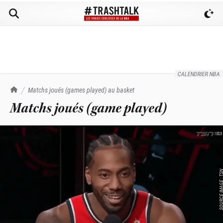
CALENDRIER NBA
TrashTalk Actu NBA
Matchs joués (games played) au basket
Matchs joués (game played)
SOURCE IMAGE :