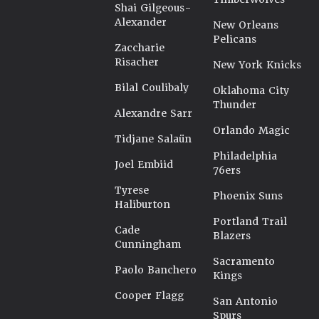
Shai Gilgeous-
Alexander
New Orleans
Pelicans
Zaccharie
Risacher
New York Knicks
Bilal Coulibaly
Oklahoma City
Thunder
Alexandre Sarr
Orlando Magic
Tidjane Salaün
Philadelphia
Joel Embiid
76ers
Tyrese
Phoenix Suns
Haliburton
Portland Trail
Cade
Blazers
Cunningham
Sacramento
Paolo Banchero
Kings
Cooper Flagg
San Antonio
Spurs