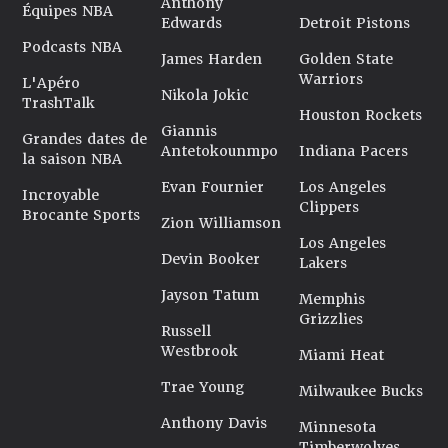
Anthony
Équipes NBA
Edwards
Detroit Pistons
Podcasts NBA
James Harden
Golden State
Warriors
L'Apéro
Nikola Jokic
TrashTalk
Houston Rockets
Giannis
Grandes dates de
Antetokounmpo
Indiana Pacers
la saison NBA
Evan Fournier
Los Angeles
Incroyable
Clippers
Brocante Sports
Zion Williamson
Los Angeles
Devin Booker
Lakers
Jayson Tatum
Memphis
Grizzlies
Russell
Westbrook
Miami Heat
Trae Young
Milwaukee Bucks
Anthony Davis
Minnesota
Timberwolves