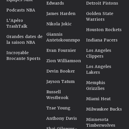
Edwards
Detroit Pistons
Podcasts NBA
James Harden
Golden State
Warriors
L'Apéro
Nikola Jokic
TrashTalk
Houston Rockets
Giannis
Grandes dates de
Antetokounmpo
Indiana Pacers
la saison NBA
Evan Fournier
Los Angeles
Incroyable
Clippers
Brocante Sports
Zion Williamson
Los Angeles
Devin Booker
Lakers
Jayson Tatum
Memphis
Grizzlies
Russell
Westbrook
Miami Heat
Trae Young
Milwaukee Bucks
Anthony Davis
Minnesota
Timberwolves
Shai Gilgeous-