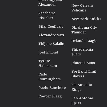
Alexander
New Orleans
Pelicans
Zaccharie
Risacher
New York Knicks
Bilal Coulibaly
Oklahoma City
Thunder
Alexandre Sarr
Orlando Magic
Tidjane Salaün
Philadelphia
Joel Embiid
76ers
Tyrese
Phoenix Suns
Haliburton
Portland Trail
Cade
Blazers
Cunningham
Sacramento
Paolo Banchero
Kings
Cooper Flagg
San Antonio
Spurs