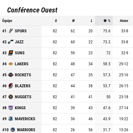
Conférence Ouest
Équipe
G
W
L
%
Home
#
1
SPURS
82
62
20
75.6
33
-
8
#
2
JAZZ
82
60
22
73.2
33
-
8
#
3
SUNS
82
59
23
72
32
-
9
#
4
LAKERS
82
48
34
58.5
29
-
12
#
5
ROCKETS
82
47
35
57.3
25
-
16
#
6
BLAZERS
82
44
38
53.7
26
-
15
#
7
NUGGETS
82
41
41
50
23
-
18
#
8
KINGS
82
39
43
47.6
27
-
14
#
9
MAVERICKS
82
36
46
43.9
19
-
22
#
10
WARRIORS
82
26
56
31.7
15
-
26