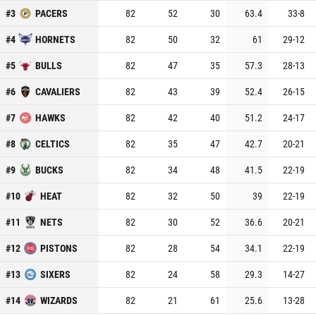
#
3
PACERS
82
52
30
63.4
33
-
8
#
4
HORNETS
82
50
32
61
29
-
12
#
5
BULLS
82
47
35
57.3
28
-
13
#
6
CAVALIERS
82
43
39
52.4
26
-
15
#
7
HAWKS
82
42
40
51.2
24
-
17
#
8
CELTICS
82
35
47
42.7
20
-
21
#
9
BUCKS
82
34
48
41.5
22
-
19
#
10
HEAT
82
32
50
39
22
-
19
#
11
NETS
82
30
52
36.6
20
-
21
#
12
PISTONS
82
28
54
34.1
22
-
19
#
13
SIXERS
82
24
58
29.3
14
-
27
#
14
WIZARDS
82
21
61
25.6
13
-
28