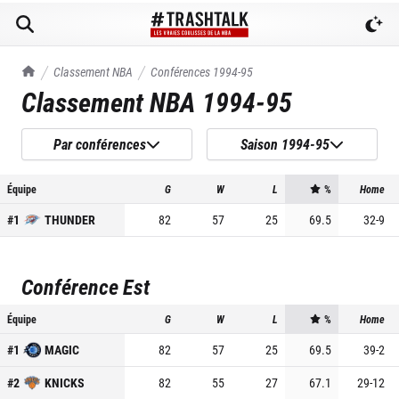
TrashTalk Actu NBA
Classement NBA
Conférences
1994-95
Classement NBA
1994-95
Par conférences
Saison 1994-95
Équipe
G
W
L
%
Home
#
1
THUNDER
82
57
25
69.5
32
-
9
Conférence Est
Équipe
G
W
L
%
Home
#
1
MAGIC
82
57
25
69.5
39
-
2
#
2
KNICKS
82
55
27
67.1
29
-
12