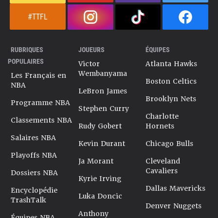
#TTFL
RUBRIQUES
JOUEURS
ÉQUIPES
POPULAIRES
Victor
Atlanta Hawks
Wembanyama
Les Français en
Boston Celtics
NBA
LeBron James
Brooklyn Nets
Programme NBA
Stephen Curry
Charlotte
Classements NBA
Rudy Gobert
Hornets
Salaires NBA
Kevin Durant
Chicago Bulls
Playoffs NBA
Ja Morant
Cleveland
Cavaliers
Dossiers NBA
Kyrie Irving
Dallas Mavericks
Encyclopédie
Luka Doncic
TrashTalk
Denver Nuggets
Anthony
Équipes NBA