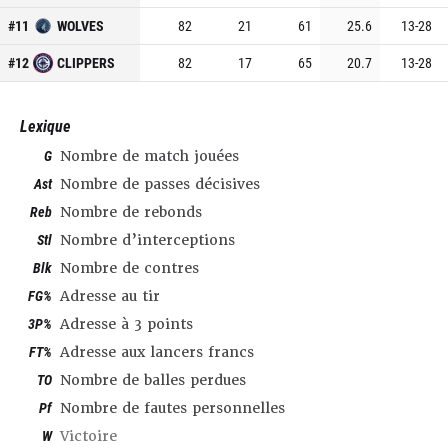
#
11
WOLVES
82
21
61
25.6
13
-
28
#
12
CLIPPERS
82
17
65
20.7
13
-
28
Lexique
G
Nombre de match jouées
Ast
Nombre de passes décisives
Reb
Nombre de rebonds
Stl
Nombre d’interceptions
Blk
Nombre de contres
FG%
Adresse au tir
3P%
Adresse à 3 points
FT%
Adresse aux lancers francs
TO
Nombre de balles perdues
Pf
Nombre de fautes personnelles
W
Victoire