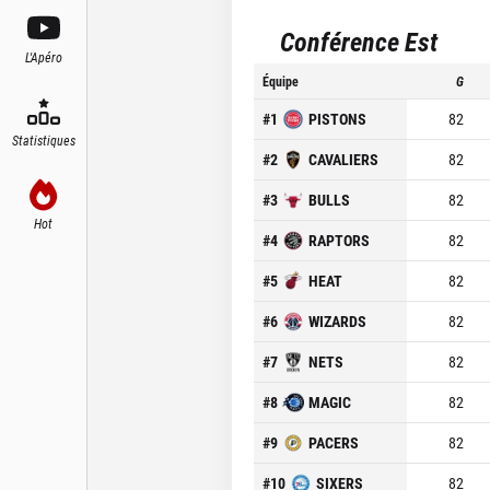
Conférence Est
L'Apéro
Équipe
G
#
1
PISTONS
82
Statistiques
#
2
CAVALIERS
82
#
3
BULLS
82
Hot
#
4
RAPTORS
82
#
5
HEAT
82
#
6
WIZARDS
82
#
7
NETS
82
#
8
MAGIC
82
#
9
PACERS
82
#
10
SIXERS
82