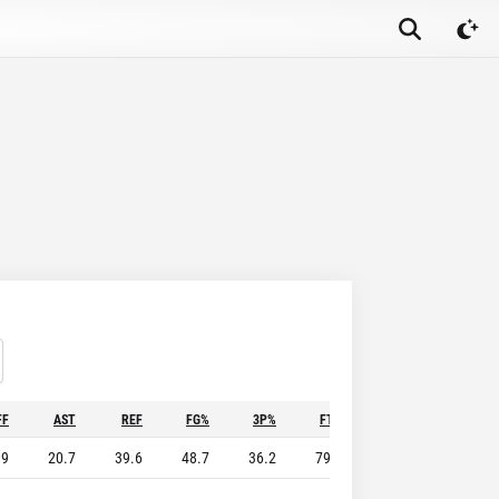
FF
AST
REF
FG%
3P%
FT%
STL
BLK
.9
20.7
39.6
48.7
36.2
79.1
7.7
3.7