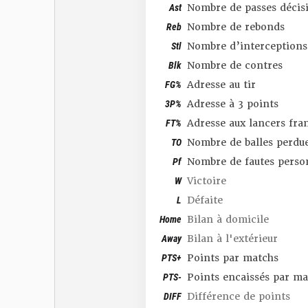
Ast
Nombre de passes décis
Reb
Nombre de rebonds
Stl
Nombre d’interceptions
Blk
Nombre de contres
FG%
Adresse au tir
3P%
Adresse à 3 points
FT%
Adresse aux lancers fra
TO
Nombre de balles perdu
Pf
Nombre de fautes perso
W
Victoire
L
Défaite
Home
Bilan à domicile
Away
Bilan à l'extérieur
PTS+
Points par matchs
PTS-
Points encaissés par ma
DIFF
Différence de points