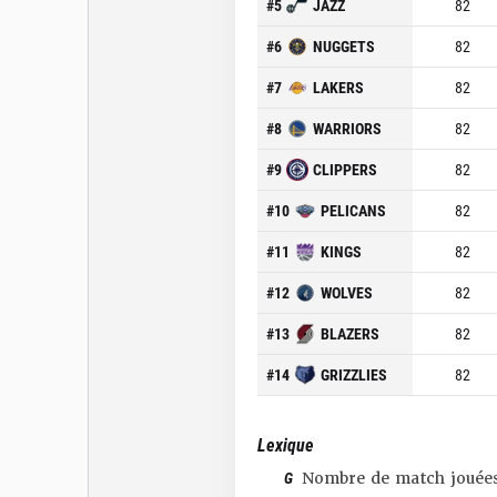
#
5
JAZZ
82
#
6
NUGGETS
82
#
7
LAKERS
82
#
8
WARRIORS
82
#
9
CLIPPERS
82
#
10
PELICANS
82
#
11
KINGS
82
#
12
WOLVES
82
#
13
BLAZERS
82
#
14
GRIZZLIES
82
Lexique
G
Nombre de match jouée