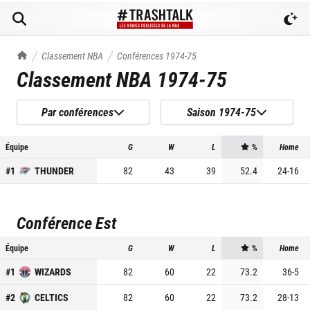
TrashTalk Actu NBA
Classement NBA
Conférences
1974-75
Classement NBA
1974-75
Par conférences
Saison 1974-75
Équipe
G
W
L
%
Home
#
1
THUNDER
82
43
39
52.4
24
-
16
Conférence Est
Équipe
G
W
L
%
Home
#
1
WIZARDS
82
60
22
73.2
36
-
5
#
2
CELTICS
82
60
22
73.2
28
-
13