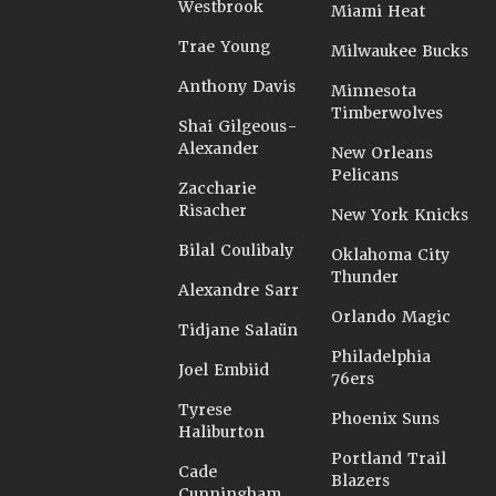
Westbrook
Miami Heat
Trae Young
Milwaukee Bucks
Anthony Davis
Minnesota
Timberwolves
Shai Gilgeous-
Alexander
New Orleans
Pelicans
Zaccharie
Risacher
New York Knicks
Bilal Coulibaly
Oklahoma City
Thunder
Alexandre Sarr
Orlando Magic
Tidjane Salaün
Philadelphia
Joel Embiid
76ers
Tyrese
Phoenix Suns
Haliburton
Portland Trail
Cade
Blazers
Cunningham