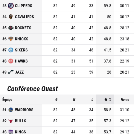
#
3
CLIPPERS
82
49
33
59.8
30
-
11
#
4
CAVALIERS
82
41
41
50
30
-
12
#
5
ROCKETS
82
40
42
48.8
28
-
12
#
6
KNICKS
82
40
42
48.8
23
-
18
#
7
SIXERS
82
34
48
41.5
20
-
21
#
8
HAWKS
82
31
51
37.8
22
-
19
#
9
JAZZ
82
23
59
28
20
-
21
Conférence Ouest
Équipe
G
W
L
%
Home
#
1
WARRIORS
82
48
34
58.5
31
-
10
#
2
BULLS
82
47
35
57.3
29
-
12
#
3
KINGS
82
44
38
53.7
29
-
12