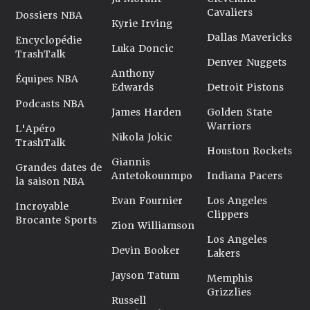
Cavaliers
Dossiers NBA
Kyrie Irving
Dallas Mavericks
Encyclopédie
Luka Doncic
TrashTalk
Denver Nuggets
Anthony
Équipes NBA
Edwards
Detroit Pistons
Podcasts NBA
James Harden
Golden State
Warriors
L'Apéro
Nikola Jokic
TrashTalk
Houston Rockets
Giannis
Grandes dates de
Antetokounmpo
Indiana Pacers
la saison NBA
Evan Fournier
Los Angeles
Incroyable
Clippers
Brocante Sports
Zion Williamson
Los Angeles
Devin Booker
Lakers
Jayson Tatum
Memphis
Grizzlies
Russell