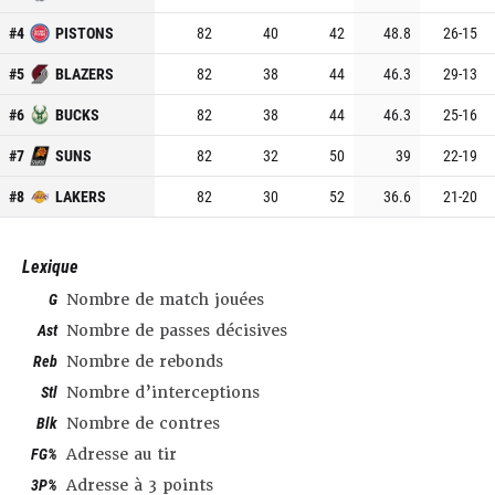
#
4
PISTONS
82
40
42
48.8
26
-
15
#
5
BLAZERS
82
38
44
46.3
29
-
13
#
6
BUCKS
82
38
44
46.3
25
-
16
#
7
SUNS
82
32
50
39
22
-
19
#
8
LAKERS
82
30
52
36.6
21
-
20
Lexique
G
Nombre de match jouées
Ast
Nombre de passes décisives
Reb
Nombre de rebonds
Stl
Nombre d’interceptions
Blk
Nombre de contres
FG%
Adresse au tir
3P%
Adresse à 3 points