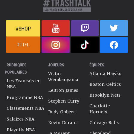
#SHOP
#TTFL
RUBRIQUES
JOUEURS
ÉQUIPES
POPULAIRES
Victor
Atlanta Hawks
Wembanyama
Les Français en
Boston Celtics
NBA
LeBron James
Brooklyn Nets
Programme NBA
Stephen Curry
Charlotte
Classements NBA
Rudy Gobert
Hornets
Salaires NBA
Kevin Durant
Chicago Bulls
Playoffs NBA
Ja Morant
Cleveland