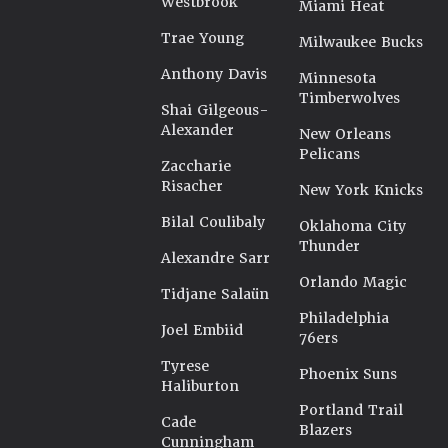
Westbrook
Miami Heat
Trae Young
Milwaukee Bucks
Anthony Davis
Minnesota
Timberwolves
Shai Gilgeous-
Alexander
New Orleans
Pelicans
Zaccharie
Risacher
New York Knicks
Bilal Coulibaly
Oklahoma City
Thunder
Alexandre Sarr
Orlando Magic
Tidjane Salaün
Philadelphia
Joel Embiid
76ers
Tyrese
Phoenix Suns
Haliburton
Portland Trail
Cade
Blazers
Cunningham