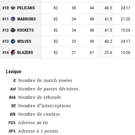
#
10
PELICANS
82
38
44
46.3
24
-
17
#
11
WARRIORS
82
34
48
41.5
21
-
20
#
12
ROCKETS
82
34
48
41.5
15
-
26
#
13
WOLVES
82
33
49
40.2
24
-
17
#
14
BLAZERS
82
21
61
25.6
15
-
26
Lexique
G
Nombre de match jouées
Ast
Nombre de passes décisives
Reb
Nombre de rebonds
Stl
Nombre d’interceptions
Blk
Nombre de contres
FG%
Adresse au tir
3P%
Adresse à 3 points