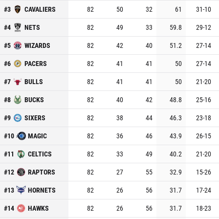
#
3
CAVALIERS
82
50
32
61
31
-
10
#
4
NETS
82
49
33
59.8
29
-
12
#
5
WIZARDS
82
42
40
51.2
27
-
14
#
6
PACERS
82
41
41
50
27
-
14
#
7
BULLS
82
41
41
50
21
-
20
#
8
BUCKS
82
40
42
48.8
25
-
16
#
9
SIXERS
82
38
44
46.3
23
-
18
#
10
MAGIC
82
36
46
43.9
26
-
15
#
11
CELTICS
82
33
49
40.2
21
-
20
#
12
RAPTORS
82
27
55
32.9
15
-
26
#
13
HORNETS
82
26
56
31.7
17
-
24
#
14
HAWKS
82
26
56
31.7
18
-
23