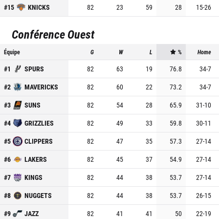
#
15
KNICKS
82
23
59
28
15
-
26
Conférence Ouest
Équipe
G
W
L
%
Home
#
1
SPURS
82
63
19
76.8
34
-
7
#
2
MAVERICKS
82
60
22
73.2
34
-
7
#
3
SUNS
82
54
28
65.9
31
-
10
#
4
GRIZZLIES
82
49
33
59.8
30
-
11
#
5
CLIPPERS
82
47
35
57.3
27
-
14
#
6
LAKERS
82
45
37
54.9
27
-
14
#
7
KINGS
82
44
38
53.7
27
-
14
#
8
NUGGETS
82
44
38
53.7
26
-
15
#
9
JAZZ
82
41
41
50
22
-
19