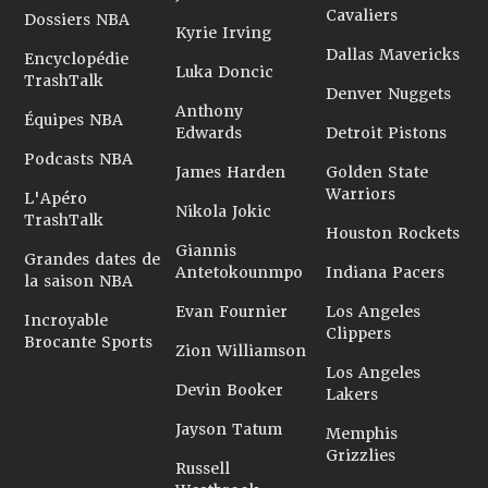
Cavaliers
Dossiers NBA
Kyrie Irving
Dallas Mavericks
Encyclopédie
Luka Doncic
TrashTalk
Denver Nuggets
Anthony
Équipes NBA
Edwards
Detroit Pistons
Podcasts NBA
James Harden
Golden State
Warriors
L'Apéro
Nikola Jokic
TrashTalk
Houston Rockets
Giannis
Grandes dates de
Antetokounmpo
Indiana Pacers
la saison NBA
Evan Fournier
Los Angeles
Incroyable
Clippers
Brocante Sports
Zion Williamson
Los Angeles
Devin Booker
Lakers
Jayson Tatum
Memphis
Grizzlies
Russell