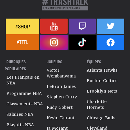
#SHOP
#TTFL
RUBRIQUES
JOUEURS
ÉQUIPES
POPULAIRES
Victor
Atlanta Hawks
Wembanyama
Les Français en
Boston Celtics
NBA
LeBron James
Brooklyn Nets
Programme NBA
Stephen Curry
Charlotte
Classements NBA
Rudy Gobert
Hornets
Salaires NBA
Kevin Durant
Chicago Bulls
Playoffs NBA
Ja Morant
Cleveland