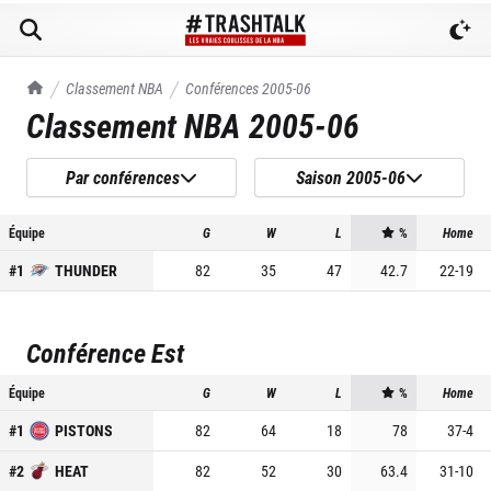
TrashTalk Actu NBA
Classement NBA
Conférences
2005-06
Classement NBA
2005-06
Par conférences
Saison 2005-06
Équipe
G
W
L
%
Home
#
1
THUNDER
82
35
47
42.7
22
-
19
Conférence Est
Équipe
G
W
L
%
Home
#
1
PISTONS
82
64
18
78
37
-
4
#
2
HEAT
82
52
30
63.4
31
-
10