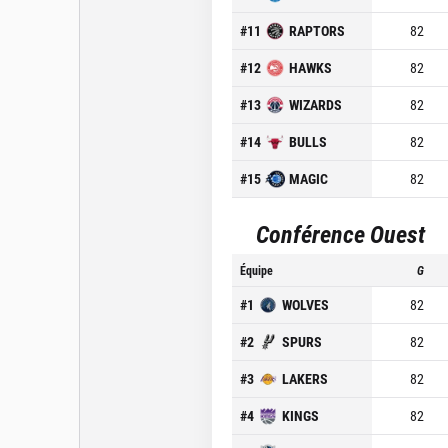
#
11
RAPTORS
82
#
12
HAWKS
82
#
13
WIZARDS
82
#
14
BULLS
82
#
15
MAGIC
82
Conférence Ouest
Équipe
G
#
1
WOLVES
82
#
2
SPURS
82
#
3
LAKERS
82
#
4
KINGS
82