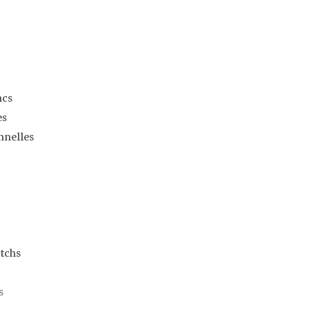
ncs
es
nnelles
tchs
s