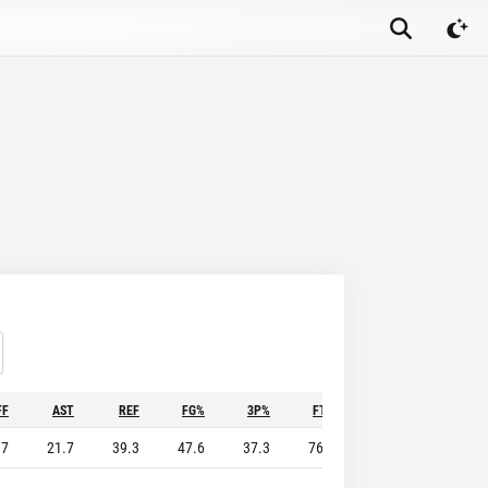
FF
AST
REF
FG%
3P%
FT%
STL
BLK
.7
21.7
39.3
47.6
37.3
76.5
8.1
4.7