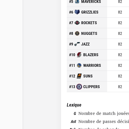
#
5
MAVERICKS
82
#
6
GRIZZLIES
82
#
7
ROCKETS
82
#
8
NUGGETS
82
#
9
JAZZ
82
#
10
BLAZERS
82
#
11
WARRIORS
82
#
12
SUNS
82
#
13
CLIPPERS
82
Lexique
G
Nombre de match jouée
Ast
Nombre de passes décis