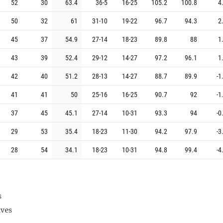
52
30
63.4
36
-
5
16
-
25
105.2
100.8
4
50
32
61
31
-
10
19
-
22
96.7
94.3
2
45
37
54.9
27
-
14
18
-
23
89.8
88
1
43
39
52.4
29
-
12
14
-
27
97.2
96.1
1
42
40
51.2
28
-
13
14
-
27
88.7
89.9
-1
41
41
50
25
-
16
16
-
25
90.7
92
-1
37
45
45.1
27
-
14
10
-
31
93.3
94
-0
29
53
35.4
18
-
23
11
-
30
94.2
97.9
-3
28
54
34.1
18
-
23
10
-
31
94.8
99.4
-4
s
ives