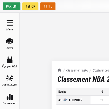
PARIER !
#SHOP
#TTFL
Menu
News
Équipes NBA
TrashTalk Actu NBA
Classement NBA
Conférence
Classement NBA
Joueurs NBA
Équipe
G
#
1
THUNDER
82
Classement