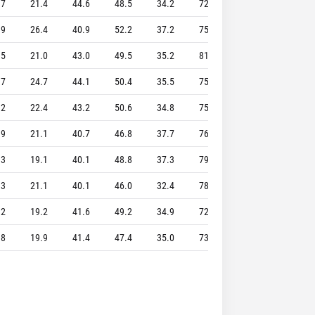
.7
21.4
44.6
48.5
34.2
72.6
7.3
5.1
.9
26.4
40.9
52.2
37.2
75.9
8.7
4.3
.5
21.0
43.0
49.5
35.2
81.4
6.0
4.9
.7
24.7
44.1
50.4
35.5
75.1
9.2
6.7
.2
22.4
43.2
50.6
34.8
75.2
9.1
4.6
.9
21.1
40.7
46.8
37.7
76.7
5.5
4.4
.3
19.1
40.1
48.8
37.3
79.8
7.9
4.1
.3
21.1
40.1
46.0
32.4
78.1
6.8
4.9
.2
19.2
41.6
49.2
34.9
72.3
6.1
4.7
.8
19.9
41.4
47.4
35.0
73.6
7.5
3.7