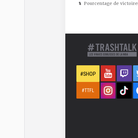
%
Pourcentage de victoire
#SHOP
#TTFL