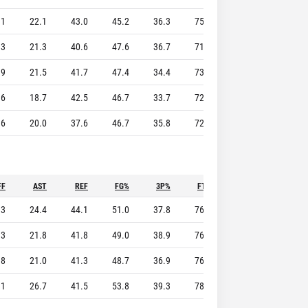
.1
22.1
43.0
45.2
36.3
75.6
7.7
5.2
.3
21.3
40.6
47.6
36.7
71.4
7.5
4.9
.9
21.5
41.7
47.4
34.4
73.3
6.6
4.4
.6
18.7
42.5
46.7
33.7
72.7
6.4
2.6
.6
20.0
37.6
46.7
35.8
72.7
7.2
4.3
FF
AST
REF
FG%
3P%
FT%
STL
BLK
.3
24.4
44.1
51.0
37.8
76.9
8.0
5.3
.3
21.8
41.8
49.0
38.9
76.9
7.8
3.9
.8
21.0
41.3
48.7
36.9
76.1
6.4
4.1
.1
26.7
41.5
53.8
39.3
78.3
6.5
6.3