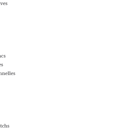
ives
ncs
es
nnelles
tchs