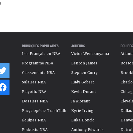
s
RUBRIQUES POPULAIRES
JOUEURS
ÉQUIPES
Les Français en NBA
Victor Wembanyama
Atlant
Programme NBA
LeBron James
Boston
Classements NBA
Stephen Curry
Brookl
Salaires NBA
Rudy Gobert
Charlo
Playoffs NBA
Kevin Durant
Chicag
Dossiers NBA
Ja Morant
Clevel
Encyclopédie TrashTalk
Kyrie Irving
Dallas
Équipes NBA
Luka Doncic
Denve
Podcasts NBA
Anthony Edwards
Detroi