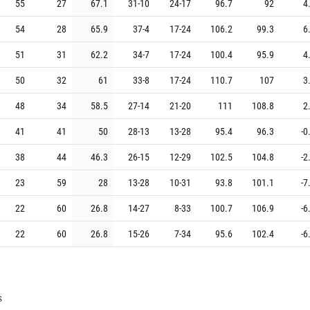
55
27
67.1
31
-
10
24
-
17
96.7
92
4
54
28
65.9
37
-
4
17
-
24
106.2
99.3
6
51
31
62.2
34
-
7
17
-
24
100.4
95.9
4
50
32
61
33
-
8
17
-
24
110.7
107
3
48
34
58.5
27
-
14
21
-
20
111
108.8
2
41
41
50
28
-
13
13
-
28
95.4
96.3
-0
38
44
46.3
26
-
15
12
-
29
102.5
104.8
-2
23
59
28
13
-
28
10
-
31
93.8
101.1
-7
22
60
26.8
14
-
27
8
-
33
100.7
106.9
-6
22
60
26.8
15
-
26
7
-
34
95.6
102.4
-6
s