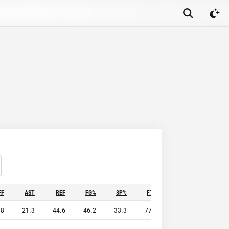
FF
AST
REF
FG%
3P%
FT%
STL
BLK
.8
21.3
44.6
46.2
33.3
77.0
6.5
4.9