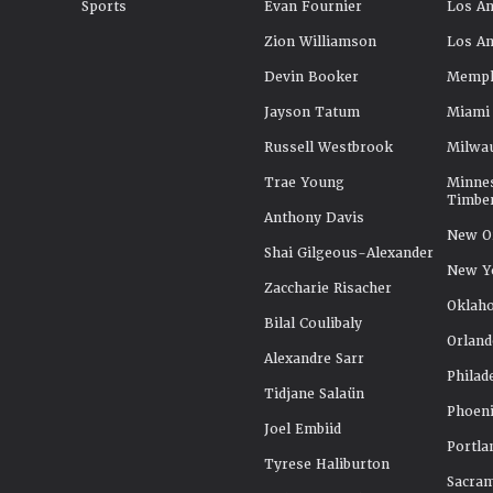
Sports
Evan Fournier
Los An
Zion Williamson
Los An
Devin Booker
Memphi
Jayson Tatum
Miami
Russell Westbrook
Milwa
Trae Young
Minne
Timbe
Anthony Davis
New Or
Shai Gilgeous-Alexander
New Y
Zaccharie Risacher
Oklah
Bilal Coulibaly
Orland
Alexandre Sarr
Philad
Tidjane Salaün
Phoeni
Joel Embiid
Portla
Tyrese Haliburton
Sacra