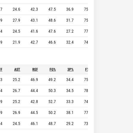
.7
24.6
42.3
47.5
36.9
75.8
10.5
3.9
.9
27.9
43.1
48.6
31.7
75.5
10.0
3.8
.4
24.5
41.6
47.6
27.2
77.8
8.7
5.1
.9
21.9
42.7
46.6
32.4
74.6
7.8
4.5
FF
AST
REF
FG%
3P%
FT%
STL
BLK
.3
25.2
46.9
49.2
34.4
75.4
9.2
5.0
.4
26.7
44.4
50.3
34.5
78.8
8.7
5.5
.9
25.2
42.8
52.7
33.3
74.6
10.4
4.6
.9
26.9
44.5
50.2
38.1
77.6
8.2
7.1
.4
24.5
46.1
48.7
29.2
73.6
8.9
7.4