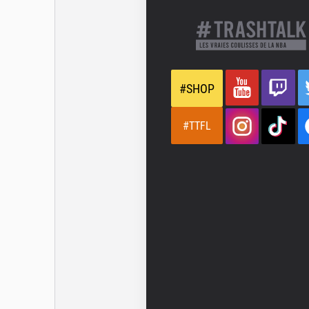
#SHOP
#TTFL