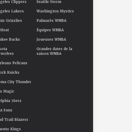
geles Clippers
Seattle Storm
geles Lakers
Washington Mystics
s Grizzlies
Palmarès WNBA
 Heat
Équipes WNBA
ukee Bucks
Joueuses WNBA
sota
Grandes dates de la
rwolves
saison WNBA
leans Pelicans
ork Knicks
oma City Thunder
o Magic
elphia 76ers
x Suns
nd Trail Blazers
mento Kings