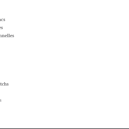
ncs
es
nnelles
tchs
s