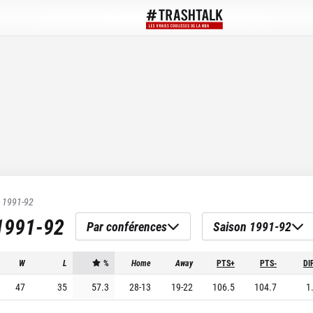
s
1991-92
1991-92
Par conférences
Saison 1991-92
W
L
%
Home
Away
PTS+
PTS-
DI
47
35
57.3
28
-
13
19
-
22
106.5
104.7
1