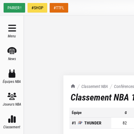
PARIER !
#SHOP
#TTFL
Menu
News
Équipes NBA
TrashTalk Actu NBA
Classement NBA
Conférence
Classement NBA
Joueurs NBA
Équipe
G
#
1
THUNDER
82
Classement