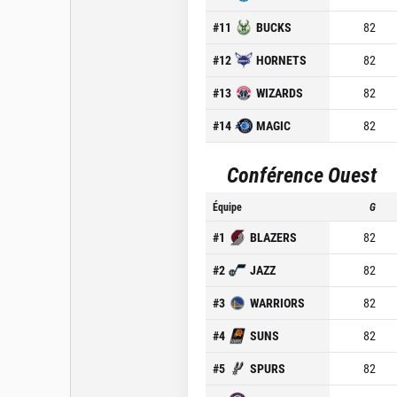
#
11
BUCKS
82
#
12
HORNETS
82
#
13
WIZARDS
82
#
14
MAGIC
82
Conférence Ouest
Équipe
G
#
1
BLAZERS
82
#
2
JAZZ
82
#
3
WARRIORS
82
#
4
SUNS
82
#
5
SPURS
82