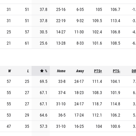
31
51
37.8
25
-
16
6
-
35
105
106.7
-1
31
51
37.8
22
-
19
9
-
32
109.5
113.4
-3
25
57
30.5
14
-
27
11
-
30
102.4
106.8
-4
21
61
25.6
13
-
28
8
-
33
101.6
108.5
-6
W
L
%
Home
Away
PTS+
PTS-
DI
57
25
69.5
33
-
8
24
-
17
111.4
104.1
7
55
27
67.1
37
-
4
18
-
23
108.3
101.9
6
55
27
67.1
31
-
10
24
-
17
118.7
114.8
3
53
29
64.6
36
-
5
17
-
24
112.1
106.2
5
47
35
57.3
31
-
10
16
-
25
104
100.6
3