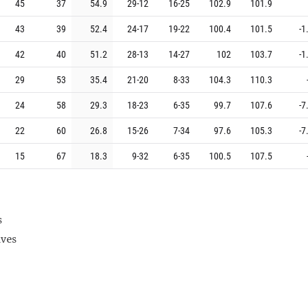
45
37
54.9
29
-
12
16
-
25
102.9
101.9
43
39
52.4
24
-
17
19
-
22
100.4
101.5
-1
42
40
51.2
28
-
13
14
-
27
102
103.7
-1
29
53
35.4
21
-
20
8
-
33
104.3
110.3
24
58
29.3
18
-
23
6
-
35
99.7
107.6
-7
22
60
26.8
15
-
26
7
-
34
97.6
105.3
-7
15
67
18.3
9
-
32
6
-
35
100.5
107.5
s
ives