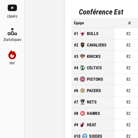
Conférence Est
L'Apéro
Équipe
G
#
1
BULLS
82
Statistiques
#
2
CAVALIERS
82
#
3
KNICKS
82
Hot
#
4
CELTICS
82
#
5
PISTONS
82
#
6
PACERS
82
#
7
NETS
82
#
8
HAWKS
82
#
9
HEAT
82
#
10
SIXERS
82