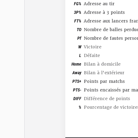
FG%
Adresse au tir
3P%
Adresse à 3 points
FT%
Adresse aux lancers fra
TO
Nombre de balles perdu
Pf
Nombre de fautes perso
W
Victoire
L
Défaite
Home
Bilan à domicile
Away
Bilan à l'extérieur
PTS+
Points par matchs
PTS-
Points encaissés par ma
DIFF
Différence de points
%
Pourcentage de victoire