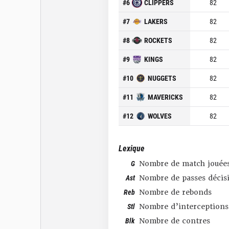
#
6
CLIPPERS
82
#
7
LAKERS
82
#
8
ROCKETS
82
#
9
KINGS
82
#
10
NUGGETS
82
#
11
MAVERICKS
82
#
12
WOLVES
82
Lexique
G
Nombre de match jouée
Ast
Nombre de passes décis
Reb
Nombre de rebonds
Stl
Nombre d’interceptions
Blk
Nombre de contres