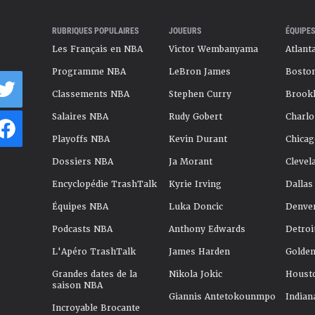
RUBRIQUES POPULAIRES
JOUEURS
ÉQUIPES
Les Français en NBA
Victor Wembanyama
Atlant
Programme NBA
LeBron James
Boston
Classements NBA
Stephen Curry
Brookl
Salaires NBA
Rudy Gobert
Charlo
Playoffs NBA
Kevin Durant
Chicag
Dossiers NBA
Ja Morant
Clevel
Encyclopédie TrashTalk
Kyrie Irving
Dallas
Équipes NBA
Luka Doncic
Denve
Podcasts NBA
Anthony Edwards
Detroi
L'Apéro TrashTalk
James Harden
Golden
Grandes dates de la
Nikola Jokic
Houst
saison NBA
Giannis Antetokounmpo
Indian
Incroyable Brocante