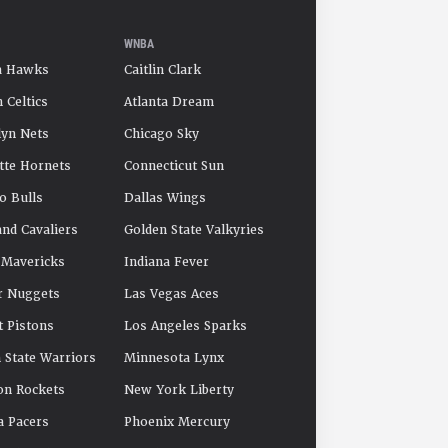
WNBA
a Hawks
Caitlin Clark
 Celtics
Atlanta Dream
yn Nets
Chicago Sky
tte Hornets
Connecticut Sun
o Bulls
Dallas Wings
and Cavaliers
Golden State Valkyries
 Mavericks
Indiana Fever
r Nuggets
Las Vegas Aces
t Pistons
Los Angeles Sparks
 State Warriors
Minnesota Lynx
on Rockets
New York Liberty
a Pacers
Phoenix Mercury