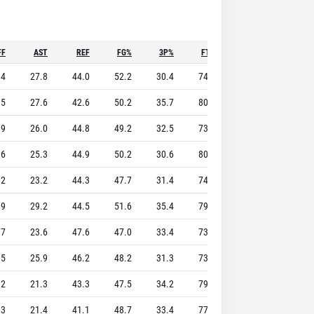
FF
AST
REF
FG%
3P%
FT%
STL
BLK
.4
27.8
44.0
52.2
30.4
74.4
8.2
5.9
.5
27.6
42.6
50.2
35.7
80.5
7.5
7.6
.9
26.0
44.8
49.2
32.5
73.4
7.7
4.7
.6
25.3
44.9
50.2
30.6
80.8
7.8
5.9
2
23.2
44.3
47.7
31.4
74.3
6.7
4.4
.9
29.2
44.5
51.6
35.4
79.0
8.6
4.8
.7
23.6
47.6
47.0
33.4
73.2
9.0
7.5
.5
25.9
46.2
48.2
31.3
73.1
9.7
3.9
.2
21.3
43.3
47.5
34.2
79.0
8.2
4.5
.3
21.4
41.1
48.7
33.4
77.5
8.4
5.9