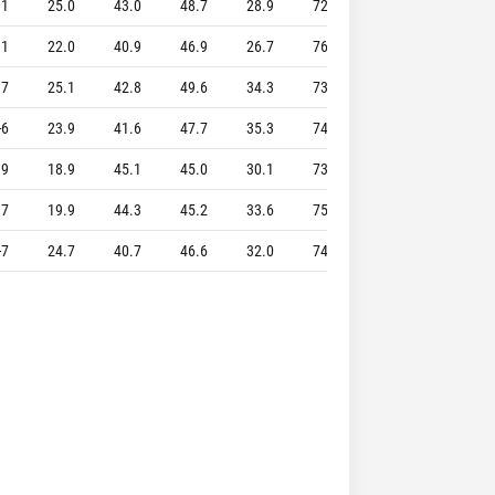
1
25.0
43.0
48.7
28.9
72.0
10.0
6.1
.1
22.0
40.9
46.9
26.7
76.6
9.2
4.9
.7
25.1
42.8
49.6
34.3
73.8
8.0
7.0
-6
23.9
41.6
47.7
35.3
74.7
8.9
7.5
.9
18.9
45.1
45.0
30.1
73.8
9.4
5.6
.7
19.9
44.3
45.2
33.6
75.0
6.5
4.3
-7
24.7
40.7
46.6
32.0
74.3
7.5
6.4