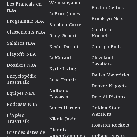
Wembanyama
Les Français en
Boston Celtics
NBA
LeBron James
Brooklyn Nets
Programme NBA
Stephen Curry
Charlotte
Classements NBA
Rudy Gobert
Hornets
Salaires NBA
Kevin Durant
Chicago Bulls
Playoffs NBA
Ja Morant
Cleveland
Cavaliers
Dossiers NBA
Kyrie Irving
Dallas Mavericks
Encyclopédie
Luka Doncic
TrashTalk
Denver Nuggets
Anthony
Équipes NBA
Edwards
Detroit Pistons
Podcasts NBA
James Harden
Golden State
Warriors
L'Apéro
Nikola Jokic
TrashTalk
Houston Rockets
Giannis
Grandes dates de
Antetokounmpo
Indiana Pacers