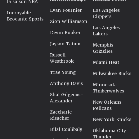
la saison NBA
Evan Fournier
Los Angeles
Incroyable
Clippers
Brocante Sports
Zion Williamson
Los Angeles
Devin Booker
Lakers
Jayson Tatum
Memphis
Grizzlies
Russell
Westbrook
Miami Heat
Trae Young
Milwaukee Bucks
Anthony Davis
Minnesota
Timberwolves
Shai Gilgeous-
Alexander
New Orleans
Pelicans
Zaccharie
Risacher
New York Knicks
Bilal Coulibaly
Oklahoma City
Thunder