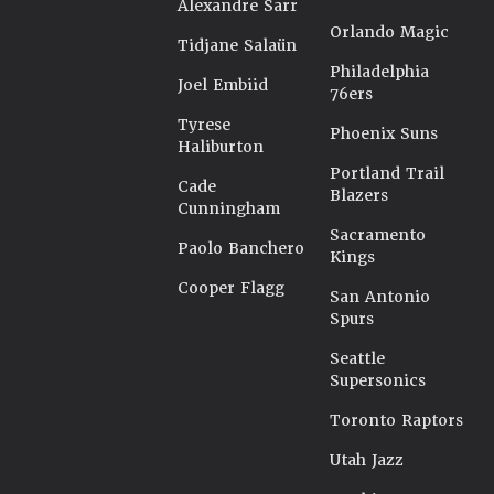
Alexandre Sarr
Orlando Magic
Tidjane Salaün
Philadelphia
Joel Embiid
76ers
Tyrese
Phoenix Suns
Haliburton
Portland Trail
Cade
Blazers
Cunningham
Sacramento
Paolo Banchero
Kings
Cooper Flagg
San Antonio
Spurs
Seattle
Supersonics
Toronto Raptors
Utah Jazz