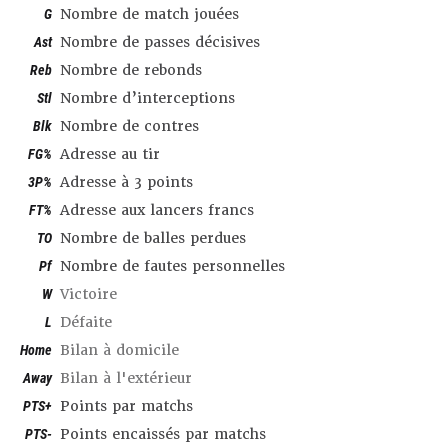
G
Nombre de match jouées
Ast
Nombre de passes décisives
Reb
Nombre de rebonds
Stl
Nombre d’interceptions
Blk
Nombre de contres
FG%
Adresse au tir
3P%
Adresse à 3 points
FT%
Adresse aux lancers francs
TO
Nombre de balles perdues
Pf
Nombre de fautes personnelles
W
Victoire
L
Défaite
Home
Bilan à domicile
Away
Bilan à l'extérieur
PTS+
Points par matchs
PTS-
Points encaissés par matchs