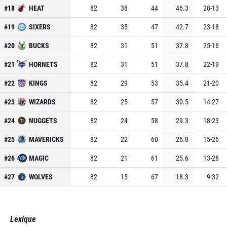
#
18
HEAT
82
38
44
46.3
28
-
13
#
19
SIXERS
82
35
47
42.7
23
-
18
#
20
BUCKS
82
31
51
37.8
25
-
16
#
21
HORNETS
82
31
51
37.8
22
-
19
#
22
KINGS
82
29
53
35.4
21
-
20
#
23
WIZARDS
82
25
57
30.5
14
-
27
#
24
NUGGETS
82
24
58
29.3
18
-
23
#
25
MAVERICKS
82
22
60
26.8
15
-
26
#
26
MAGIC
82
21
61
25.6
13
-
28
#
27
WOLVES
82
15
67
18.3
9
-
32
Lexique