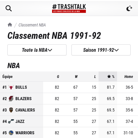
TrashTalk Actu NBA
Classement NBA
Classement NBA
1991-92
Toute la NBA
Saison 1991-92
NBA
Équipe
G
W
L
%
Home
#
1
BULLS
82
67
15
81.7
36
-
5
#
2
BLAZERS
82
57
25
69.5
33
-
8
#
3
CAVALIERS
82
57
25
69.5
35
-
6
#
4
JAZZ
82
55
27
67.1
37
-
4
#
5
WARRIORS
82
55
27
67.1
31
-
10