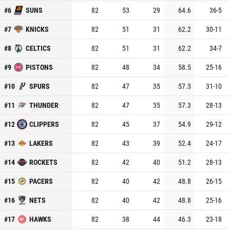
#
6
SUNS
82
53
29
64.6
36
-
5
#
7
KNICKS
82
51
31
62.2
30
-
11
#
8
CELTICS
82
51
31
62.2
34
-
7
#
9
PISTONS
82
48
34
58.5
25
-
16
#
10
SPURS
82
47
35
57.3
31
-
10
#
11
THUNDER
82
47
35
57.3
28
-
13
#
12
CLIPPERS
82
45
37
54.9
29
-
12
#
13
LAKERS
82
43
39
52.4
24
-
17
#
14
ROCKETS
82
42
40
51.2
28
-
13
#
15
PACERS
82
40
42
48.8
26
-
15
#
16
NETS
82
40
42
48.8
25
-
16
#
17
HAWKS
82
38
44
46.3
23
-
18