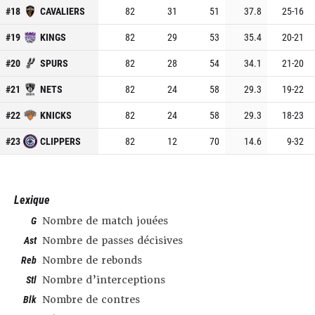
#
18
CAVALIERS
82
31
51
37.8
25
-
16
#
19
KINGS
82
29
53
35.4
20
-
21
#
20
SPURS
82
28
54
34.1
21
-
20
#
21
NETS
82
24
58
29.3
19
-
22
#
22
KNICKS
82
24
58
29.3
18
-
23
#
23
CLIPPERS
82
12
70
14.6
9
-
32
Lexique
G
Nombre de match jouées
Ast
Nombre de passes décisives
Reb
Nombre de rebonds
Stl
Nombre d’interceptions
Blk
Nombre de contres