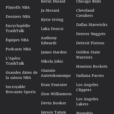
Kevin Durant
Chicago Bulls
Playoffs NBA
Ja Morant
Cleveland
Cavaliers
Dossiers NBA
Kyrie Irving
Dallas Mavericks
Encyclopédie
Luka Doncic
TrashTalk
Denver Nuggets
Anthony
Équipes NBA
Edwards
Detroit Pistons
Podcasts NBA
James Harden
Golden State
Warriors
L'Apéro
Nikola Jokic
TrashTalk
Houston Rockets
Giannis
Grandes dates de
Antetokounmpo
Indiana Pacers
la saison NBA
Evan Fournier
Los Angeles
Incroyable
Clippers
Brocante Sports
Zion Williamson
Los Angeles
Devin Booker
Lakers
Jayson Tatum
Memphis