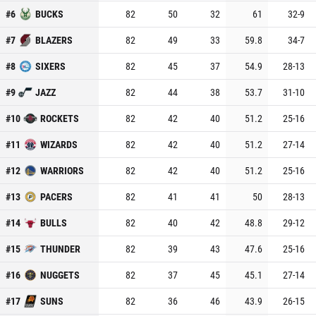
#
6
BUCKS
82
50
32
61
32
-
9
#
7
BLAZERS
82
49
33
59.8
34
-
7
#
8
SIXERS
82
45
37
54.9
28
-
13
#
9
JAZZ
82
44
38
53.7
31
-
10
#
10
ROCKETS
82
42
40
51.2
25
-
16
#
11
WIZARDS
82
42
40
51.2
27
-
14
#
12
WARRIORS
82
42
40
51.2
25
-
16
#
13
PACERS
82
41
41
50
28
-
13
#
14
BULLS
82
40
42
48.8
29
-
12
#
15
THUNDER
82
39
43
47.6
25
-
16
#
16
NUGGETS
82
37
45
45.1
27
-
14
#
17
SUNS
82
36
46
43.9
26
-
15