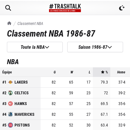
TrashTalk Actu NBA
Classement NBA
Classement NBA
1986-87
Toute la NBA
Saison 1986-87
NBA
Équipe
G
W
L
%
Home
#
1
LAKERS
82
65
17
79.3
37
-
4
#
2
CELTICS
82
59
23
72
39
-
2
#
3
HAWKS
82
57
25
69.5
35
-
6
#
4
MAVERICKS
82
55
27
67.1
35
-
6
#
5
PISTONS
82
52
30
63.4
32
-
9