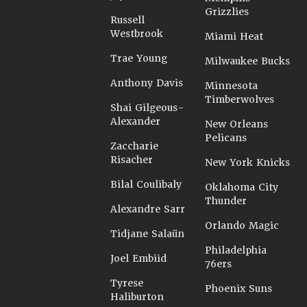
Grizzlies
Russell
Westbrook
Miami Heat
Trae Young
Milwaukee Bucks
Anthony Davis
Minnesota
Timberwolves
Shai Gilgeous-
Alexander
New Orleans
Pelicans
Zaccharie
Risacher
New York Knicks
Bilal Coulibaly
Oklahoma City
Thunder
Alexandre Sarr
Orlando Magic
Tidjane Salaün
Philadelphia
Joel Embiid
76ers
Tyrese
Phoenix Suns
Haliburton