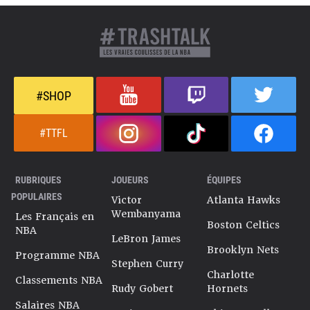
#SHOP
#TTFL
RUBRIQUES
JOUEURS
ÉQUIPES
POPULAIRES
Victor
Atlanta Hawks
Wembanyama
Les Français en
Boston Celtics
NBA
LeBron James
Brooklyn Nets
Programme NBA
Stephen Curry
Charlotte
Classements NBA
Rudy Gobert
Hornets
Salaires NBA