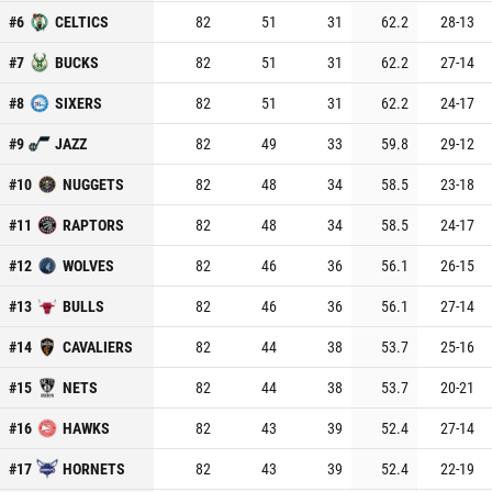
#
6
CELTICS
82
51
31
62.2
28
-
13
#
7
BUCKS
82
51
31
62.2
27
-
14
#
8
SIXERS
82
51
31
62.2
24
-
17
#
9
JAZZ
82
49
33
59.8
29
-
12
#
10
NUGGETS
82
48
34
58.5
23
-
18
#
11
RAPTORS
82
48
34
58.5
24
-
17
#
12
WOLVES
82
46
36
56.1
26
-
15
#
13
BULLS
82
46
36
56.1
27
-
14
#
14
CAVALIERS
82
44
38
53.7
25
-
16
#
15
NETS
82
44
38
53.7
20
-
21
#
16
HAWKS
82
43
39
52.4
27
-
14
#
17
HORNETS
82
43
39
52.4
22
-
19