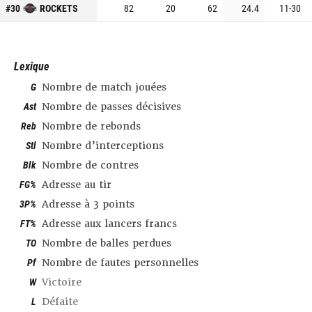
#
30
ROCKETS
82
20
62
24.4
11
-
30
Lexique
G
Nombre de match jouées
Ast
Nombre de passes décisives
Reb
Nombre de rebonds
Stl
Nombre d’interceptions
Blk
Nombre de contres
FG%
Adresse au tir
3P%
Adresse à 3 points
FT%
Adresse aux lancers francs
TO
Nombre de balles perdues
Pf
Nombre de fautes personnelles
W
Victoire
L
Défaite