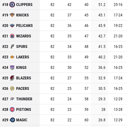
#
18
CLIPPERS
82
42
40
51.2
25
-
16
#
19
KNICKS
82
37
45
45.1
17
-
24
#
20
PELICANS
82
36
46
43.9
19
-
22
#
21
WIZARDS
82
35
47
42.7
21
-
20
#
22
SPURS
82
34
48
41.5
16
-
25
#
23
LAKERS
82
33
49
40.2
21
-
20
#
24
KINGS
82
30
52
36.6
16
-
25
#
25
BLAZERS
82
27
55
32.9
17
-
24
#
26
PACERS
82
25
57
30.5
16
-
25
#
27
THUNDER
82
24
58
29.3
12
-
29
#
28
PISTONS
82
23
59
28
13
-
28
#
29
MAGIC
82
22
60
26.8
12
-
29