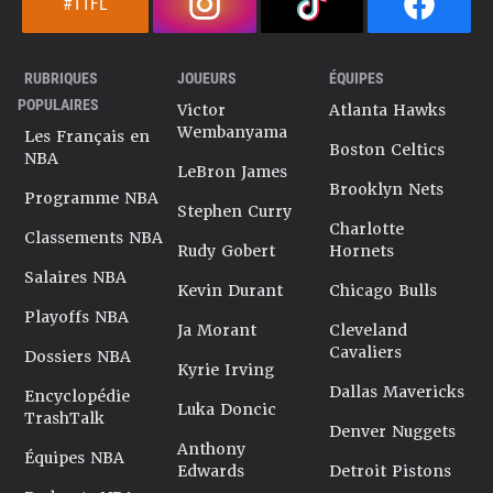
#TTFL
RUBRIQUES
JOUEURS
ÉQUIPES
POPULAIRES
Victor
Atlanta Hawks
Wembanyama
Les Français en
Boston Celtics
NBA
LeBron James
Brooklyn Nets
Programme NBA
Stephen Curry
Charlotte
Classements NBA
Rudy Gobert
Hornets
Salaires NBA
Kevin Durant
Chicago Bulls
Playoffs NBA
Ja Morant
Cleveland
Cavaliers
Dossiers NBA
Kyrie Irving
Dallas Mavericks
Encyclopédie
Luka Doncic
TrashTalk
Denver Nuggets
Anthony
Équipes NBA
Edwards
Detroit Pistons