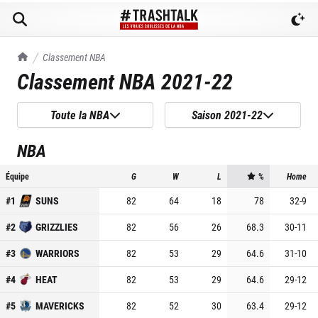
TrashTalk Actu NBA
Classement NBA
Classement NBA
2021-22
Toute la NBA
Saison 2021-22
NBA
Équipe
G
W
L
%
Home
#
1
SUNS
82
64
18
78
32
-
9
#
2
GRIZZLIES
82
56
26
68.3
30
-
11
#
3
WARRIORS
82
53
29
64.6
31
-
10
#
4
HEAT
82
53
29
64.6
29
-
12
#
5
MAVERICKS
82
52
30
63.4
29
-
12