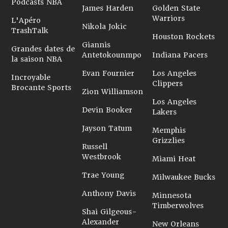
Podcasts NBA
James Harden
Golden State
Warriors
L'Apéro
Nikola Jokic
TrashTalk
Houston Rockets
Giannis
Grandes dates de
Antetokounmpo
Indiana Pacers
la saison NBA
Evan Fournier
Los Angeles
Incroyable
Clippers
Brocante Sports
Zion Williamson
Los Angeles
Devin Booker
Lakers
Jayson Tatum
Memphis
Grizzlies
Russell
Westbrook
Miami Heat
Trae Young
Milwaukee Bucks
Anthony Davis
Minnesota
Timberwolves
Shai Gilgeous-
Alexander
New Orleans