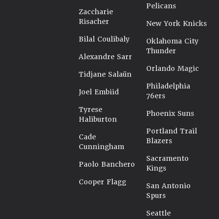
Pelicans
Zaccharie
Risacher
New York Knicks
Bilal Coulibaly
Oklahoma City
Thunder
Alexandre Sarr
Orlando Magic
Tidjane Salaün
Philadelphia
Joel Embiid
76ers
Tyrese
Phoenix Suns
Haliburton
Portland Trail
Cade
Blazers
Cunningham
Sacramento
Paolo Banchero
Kings
Cooper Flagg
San Antonio
Spurs
Seattle