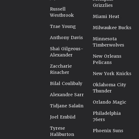
Grizzlies
Russell
Westbrook
Miami Heat
Trae Young
Milwaukee Bucks
Anthony Davis
Minnesota
Timberwolves
Shai Gilgeous-
Alexander
New Orleans
Pelicans
Zaccharie
Risacher
New York Knicks
Bilal Coulibaly
Oklahoma City
Thunder
Alexandre Sarr
Orlando Magic
Tidjane Salaün
Philadelphia
Joel Embiid
76ers
Tyrese
Phoenix Suns
Haliburton