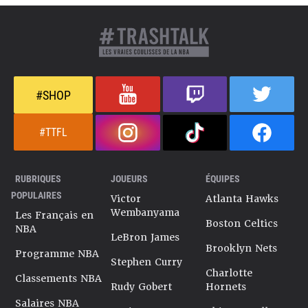
#SHOP
#TTFL
RUBRIQUES
JOUEURS
ÉQUIPES
POPULAIRES
Victor
Atlanta Hawks
Wembanyama
Les Français en
Boston Celtics
NBA
LeBron James
Brooklyn Nets
Programme NBA
Stephen Curry
Charlotte
Classements NBA
Rudy Gobert
Hornets
Salaires NBA