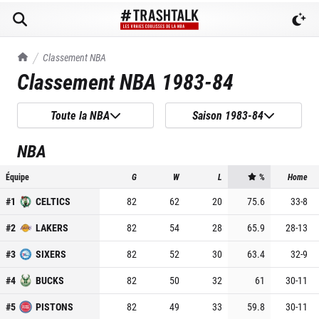
TrashTalk Actu NBA
Classement NBA
Classement NBA
1983-84
Toute la NBA
Saison 1983-84
NBA
Équipe
G
W
L
%
Home
#
1
CELTICS
82
62
20
75.6
33
-
8
#
2
LAKERS
82
54
28
65.9
28
-
13
#
3
SIXERS
82
52
30
63.4
32
-
9
#
4
BUCKS
82
50
32
61
30
-
11
#
5
PISTONS
82
49
33
59.8
30
-
11