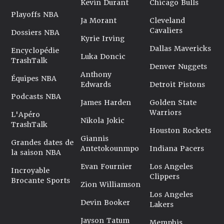
Kevin Durant
Chicago Bulls
Playoffs NBA
Ja Morant
Cleveland
Cavaliers
Dossiers NBA
Kyrie Irving
Dallas Mavericks
Encyclopédie
Luka Doncic
TrashTalk
Denver Nuggets
Anthony
Équipes NBA
Edwards
Detroit Pistons
Podcasts NBA
James Harden
Golden State
Warriors
L'Apéro
Nikola Jokic
TrashTalk
Houston Rockets
Giannis
Grandes dates de
Antetokounmpo
Indiana Pacers
la saison NBA
Evan Fournier
Los Angeles
Incroyable
Clippers
Brocante Sports
Zion Williamson
Los Angeles
Devin Booker
Lakers
Jayson Tatum
Memphis