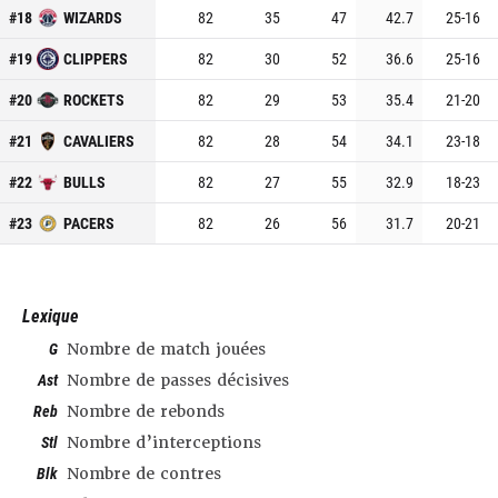
#
18
WIZARDS
82
35
47
42.7
25
-
16
#
19
CLIPPERS
82
30
52
36.6
25
-
16
#
20
ROCKETS
82
29
53
35.4
21
-
20
#
21
CAVALIERS
82
28
54
34.1
23
-
18
#
22
BULLS
82
27
55
32.9
18
-
23
#
23
PACERS
82
26
56
31.7
20
-
21
Lexique
G
Nombre de match jouées
Ast
Nombre de passes décisives
Reb
Nombre de rebonds
Stl
Nombre d’interceptions
Blk
Nombre de contres