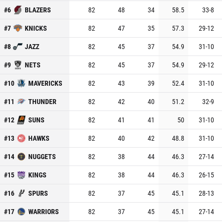
#
6
BLAZERS
82
48
34
58.5
33
-
8
#
7
KNICKS
82
47
35
57.3
29
-
12
#
8
JAZZ
82
45
37
54.9
31
-
10
#
9
NETS
82
45
37
54.9
29
-
12
#
10
MAVERICKS
82
43
39
52.4
31
-
10
#
11
THUNDER
82
42
40
51.2
32
-
9
#
12
SUNS
82
41
41
50
31
-
10
#
13
HAWKS
82
40
42
48.8
31
-
10
#
14
NUGGETS
82
38
44
46.3
27
-
14
#
15
KINGS
82
38
44
46.3
26
-
15
#
16
SPURS
82
37
45
45.1
28
-
13
#
17
WARRIORS
82
37
45
45.1
27
-
14