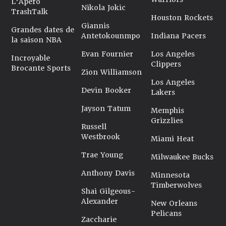
L'Apéro
Nikola Jokic
TrashTalk
Houston Rockets
Giannis
Grandes dates de
Antetokounmpo
Indiana Pacers
la saison NBA
Evan Fournier
Los Angeles
Incroyable
Clippers
Brocante Sports
Zion Williamson
Los Angeles
Devin Booker
Lakers
Jayson Tatum
Memphis
Grizzlies
Russell
Westbrook
Miami Heat
Trae Young
Milwaukee Bucks
Anthony Davis
Minnesota
Timberwolves
Shai Gilgeous-
Alexander
New Orleans
Pelicans
Zaccharie