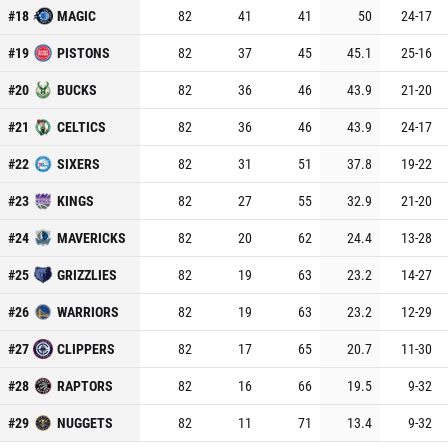
#
18
MAGIC
82
41
41
50
24
-
17
#
19
PISTONS
82
37
45
45.1
25
-
16
#
20
BUCKS
82
36
46
43.9
21
-
20
#
21
CELTICS
82
36
46
43.9
24
-
17
#
22
SIXERS
82
31
51
37.8
19
-
22
#
23
KINGS
82
27
55
32.9
21
-
20
#
24
MAVERICKS
82
20
62
24.4
13
-
28
#
25
GRIZZLIES
82
19
63
23.2
14
-
27
#
26
WARRIORS
82
19
63
23.2
12
-
29
#
27
CLIPPERS
82
17
65
20.7
11
-
30
#
28
RAPTORS
82
16
66
19.5
9
-
32
#
29
NUGGETS
82
11
71
13.4
9
-
32