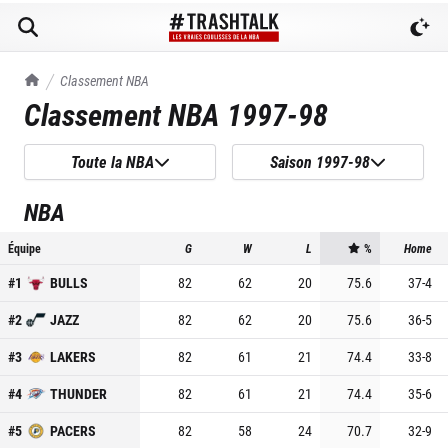
TrashTalk Actu NBA
Classement NBA
Classement NBA
1997-98
Toute la NBA
Saison 1997-98
NBA
Équipe
G
W
L
%
Home
#
1
BULLS
82
62
20
75.6
37
-
4
#
2
JAZZ
82
62
20
75.6
36
-
5
#
3
LAKERS
82
61
21
74.4
33
-
8
#
4
THUNDER
82
61
21
74.4
35
-
6
#
5
PACERS
82
58
24
70.7
32
-
9