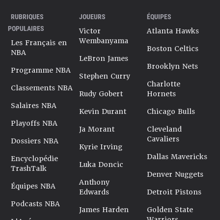
RUBRIQUES
JOUEURS
ÉQUIPES
POPULAIRES
Victor
Atlanta Hawks
Wembanyama
Les Français en
Boston Celtics
NBA
LeBron James
Brooklyn Nets
Programme NBA
Stephen Curry
Charlotte
Classements NBA
Rudy Gobert
Hornets
Salaires NBA
Kevin Durant
Chicago Bulls
Playoffs NBA
Ja Morant
Cleveland
Cavaliers
Dossiers NBA
Kyrie Irving
Dallas Mavericks
Encyclopédie
Luka Doncic
TrashTalk
Denver Nuggets
Anthony
Équipes NBA
Edwards
Detroit Pistons
Podcasts NBA
James Harden
Golden State
Warriors