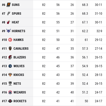
#
6
SUNS
82
56
26
68.3
30
-
11
#
7
SPURS
82
56
26
68.3
31
-
10
#
8
HEAT
82
55
27
67.1
30
-
11
#
9
HORNETS
82
51
31
62.2
32
-
9
#
10
HAWKS
82
50
32
61
29
-
12
#
11
CAVALIERS
82
47
35
57.3
27
-
14
#
12
BLAZERS
82
46
36
56.1
26
-
15
#
13
WOLVES
82
45
37
54.9
26
-
15
#
14
KNICKS
82
43
39
52.4
28
-
13
#
15
NETS
82
43
39
52.4
26
-
15
#
16
WIZARDS
82
42
40
51.2
24
-
17
#
17
ROCKETS
82
41
41
50
24
-
17