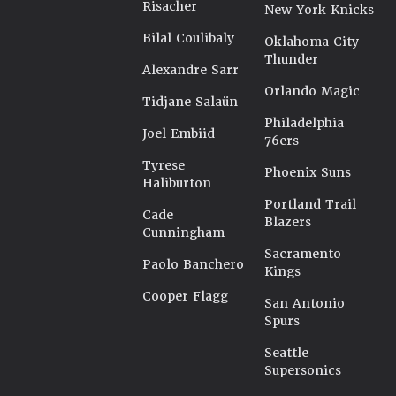
Risacher
New York Knicks
Bilal Coulibaly
Oklahoma City
Thunder
Alexandre Sarr
Orlando Magic
Tidjane Salaün
Philadelphia
Joel Embiid
76ers
Tyrese
Phoenix Suns
Haliburton
Portland Trail
Cade
Blazers
Cunningham
Sacramento
Paolo Banchero
Kings
Cooper Flagg
San Antonio
Spurs
Seattle
Supersonics