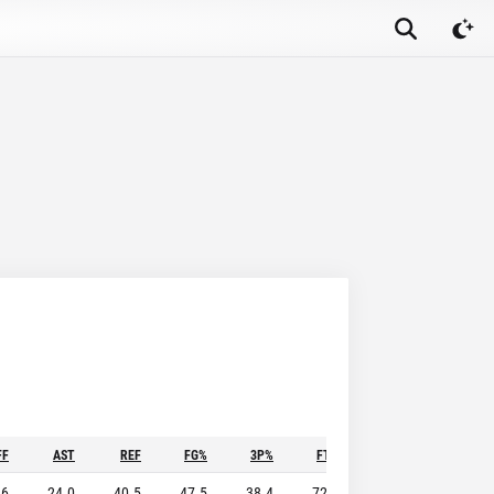
FF
AST
REF
FG%
3P%
FT%
STL
BLK
.6
24.0
40.5
47.5
38.4
72.7
7.1
6.0