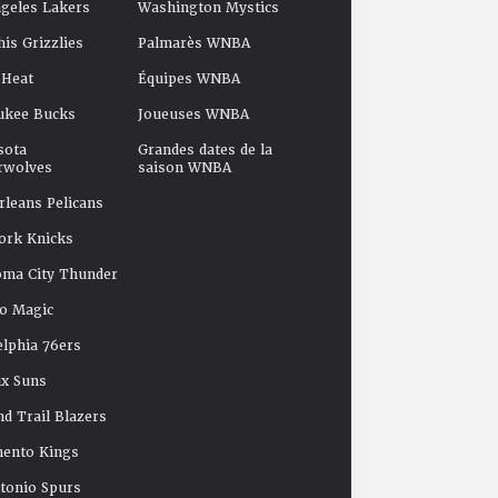
geles Lakers
Washington Mystics
s Grizzlies
Palmarès WNBA
 Heat
Équipes WNBA
ukee Bucks
Joueuses WNBA
sota
Grandes dates de la
rwolves
saison WNBA
leans Pelicans
ork Knicks
oma City Thunder
o Magic
elphia 76ers
x Suns
nd Trail Blazers
mento Kings
tonio Spurs