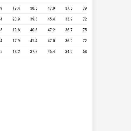
.9
19.4
38.5
47.9
37.5
79.1
6.5
3.3
-4
20.9
39.8
45.4
33.9
72.9
10.0
4.3
.8
19.8
40.3
47.2
36.7
75.0
7.2
4.8
.4
17.9
41.4
47.0
36.2
72.6
6.8
3.3
.5
18.2
37.7
46.4
34.9
68.9
6.5
5.3