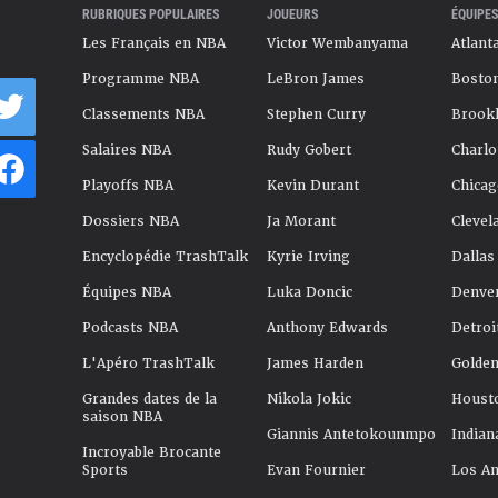
RUBRIQUES POPULAIRES
JOUEURS
ÉQUIPES
Les Français en NBA
Victor Wembanyama
Atlant
Programme NBA
LeBron James
Boston
Classements NBA
Stephen Curry
Brookl
Salaires NBA
Rudy Gobert
Charlo
Playoffs NBA
Kevin Durant
Chicag
Dossiers NBA
Ja Morant
Clevel
Encyclopédie TrashTalk
Kyrie Irving
Dallas
Équipes NBA
Luka Doncic
Denve
Podcasts NBA
Anthony Edwards
Detroi
L'Apéro TrashTalk
James Harden
Golden
Grandes dates de la
Nikola Jokic
Houst
saison NBA
Giannis Antetokounmpo
Indian
Incroyable Brocante
Sports
Evan Fournier
Los An