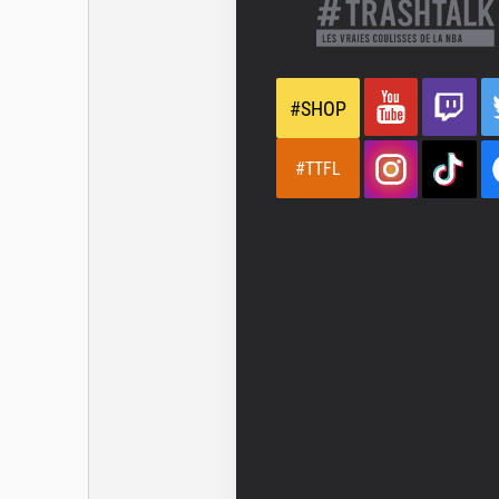
#SHOP
#TTFL