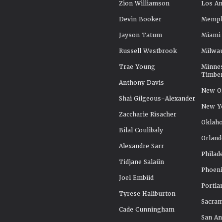
Zion Williamson
Los An
Devin Booker
Memphi
Jayson Tatum
Miami
Russell Westbrook
Milwa
Trae Young
Minne
Timbe
Anthony Davis
New Or
Shai Gilgeous-Alexander
New Y
Zaccharie Risacher
Oklah
Bilal Coulibaly
Orland
Alexandre Sarr
Philad
Tidjane Salaün
Phoeni
Joel Embiid
Portla
Tyrese Haliburton
Sacra
Cade Cunningham
San An