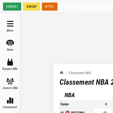
PARIER !
#SHOP
#TTFL
Menu
News
Équipes NBA
TrashTalk Actu NBA
Classement NBA
Classement NBA
Joueurs NBA
NBA
Équipe
G
Classement
#
1
PISTONS
82