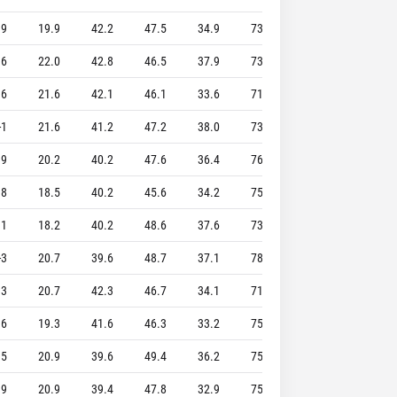
.9
19.9
42.2
47.5
34.9
73.7
7.3
5.0
.6
22.0
42.8
46.5
37.9
73.8
6.2
4.2
.6
21.6
42.1
46.1
33.6
71.9
6.4
6.0
-1
21.6
41.2
47.2
38.0
73.8
7.3
3.3
.9
20.2
40.2
47.6
36.4
76.0
7.9
4.9
.8
18.5
40.2
45.6
34.2
75.8
7.5
3.8
.1
18.2
40.2
48.6
37.6
73.0
6.5
4.4
-3
20.7
39.6
48.7
37.1
78.5
7.6
3.7
.3
20.7
42.3
46.7
34.1
71.8
7.4
4.4
.6
19.3
41.6
46.3
33.2
75.9
7.2
3.9
.5
20.9
39.6
49.4
36.2
75.5
7.0
5.1
.9
20.9
39.4
47.8
32.9
75.8
6.8
5.7