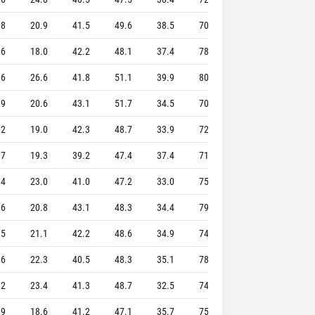
.8
20.9
41.5
49.6
38.5
70.2
6.6
5.7
6
18.0
42.2
48.1
37.4
78.3
7.2
6.0
.6
26.6
41.8
51.1
39.9
80.6
6.7
5.0
.9
20.6
43.1
51.7
34.5
70.0
6.4
5.4
.2
19.0
42.3
48.7
33.9
72.9
6.9
4.8
.7
19.3
39.2
47.4
37.4
71.1
7.3
5.4
.4
23.0
41.0
47.2
33.0
75.8
6.8
3.4
.6
20.8
43.1
48.3
34.4
79.1
6.5
6.1
.5
21.1
42.2
48.6
34.9
74.5
7.7
4.3
.6
22.3
40.5
48.3
35.1
78.4
7.4
3.6
.2
23.4
41.3
48.7
32.5
74.4
8.5
5.6
.9
18.6
41.2
47.1
35.7
75.7
8.0
4.1