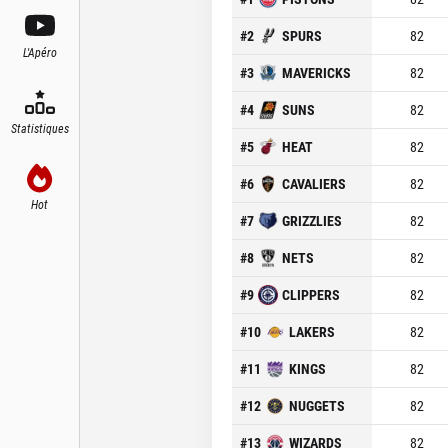
#
2
SPURS
82
L'Apéro
#
3
MAVERICKS
82
#
4
SUNS
82
Statistiques
#
5
HEAT
82
#
6
CAVALIERS
82
Hot
#
7
GRIZZLIES
82
#
8
NETS
82
#
9
CLIPPERS
82
#
10
LAKERS
82
#
11
KINGS
82
#
12
NUGGETS
82
#
13
WIZARDS
82