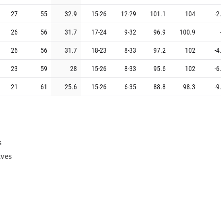
27
55
32.9
15
-
26
12
-
29
101.1
104
-2
26
56
31.7
17
-
24
9
-
32
96.9
100.9
26
56
31.7
18
-
23
8
-
33
97.2
102
-4
23
59
28
15
-
26
8
-
33
95.6
102
-6
21
61
25.6
15
-
26
6
-
35
88.8
98.3
-9
s
ives