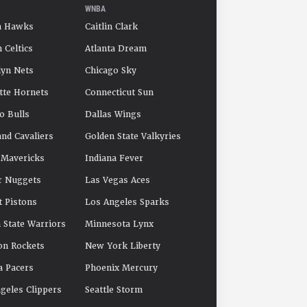
WNBA
a Hawks
Caitlin Clark
 Celtics
Atlanta Dream
yn Nets
Chicago Sky
tte Hornets
Connecticut Sun
o Bulls
Dallas Wings
and Cavaliers
Golden State Valkyries
 Mavericks
Indiana Fever
r Nuggets
Las Vegas Aces
t Pistons
Los Angeles Sparks
 State Warriors
Minnesota Lynx
on Rockets
New York Liberty
a Pacers
Phoenix Mercury
geles Clippers
Seattle Storm