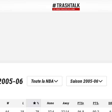
2005-06
Toute la NBA
Saison 2005-06
W
L
%
Home
Away
PTS+
PTS-
DI
64
18
78
37
-
4
27
-
14
96.8
90.2
6