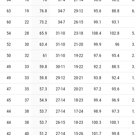
63
19
76.8
34
-
7
29
-
12
95.6
88.8
6
60
22
73.2
34
-
7
26
-
15
99.1
93.1
54
28
65.9
31
-
10
23
-
18
108.4
102.8
5
52
30
63.4
31
-
10
21
-
20
99.9
96
3
50
32
61
31
-
10
19
-
22
97.6
95.4
2
49
33
59.8
30
-
11
19
-
22
92.2
88.5
3
49
33
59.8
29
-
12
20
-
21
93.8
92.4
1
47
35
57.3
27
-
14
20
-
21
97.2
95.6
1
45
37
54.9
27
-
14
18
-
23
99.4
96.9
2
44
38
53.7
27
-
14
17
-
24
98.9
97.3
1
44
38
53.7
26
-
15
18
-
23
100.3
100.1
0
42
40
51.2
27
-
14
15
-
26
101.7
99.8
1