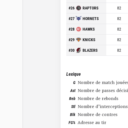
#
26
RAPTORS
82
#
27
HORNETS
82
#
28
HAWKS
82
#
29
KNICKS
82
#
30
BLAZERS
82
Lexique
G
Nombre de match jouée
Ast
Nombre de passes décis
Reb
Nombre de rebonds
Stl
Nombre d’interceptions
Blk
Nombre de contres
FG%
Adresse au tir