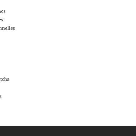
ncs
es
nnelles
tchs
s