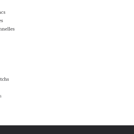
ncs
es
nnelles
tchs
s