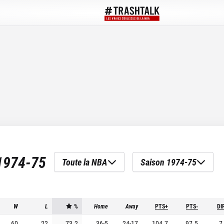
1974-75
Toute la NBA
Saison 1974-75
W
L
%
Home
Away
PTS+
PTS-
DI
60
22
73.2
36
-
5
24
-
17
104.7
97.5
7