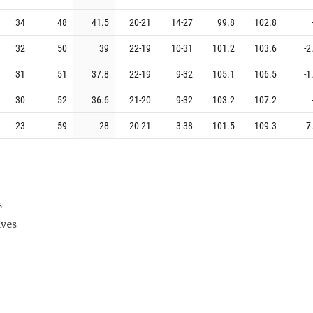
34
48
41.5
20
-
21
14
-
27
99.8
102.8
32
50
39
22
-
19
10
-
31
101.2
103.6
-2
31
51
37.8
22
-
19
9
-
32
105.1
106.5
-1
30
52
36.6
21
-
20
9
-
32
103.2
107.2
23
59
28
20
-
21
3
-
38
101.5
109.3
-7
s
ives