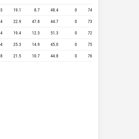
-3
19.1
8.7
48.4
0
74.8
2.0
0.8
.4
22.9
47.8
44.7
0
73.9
7.9
3.7
.4
19.4
12.3
51.3
0
72.9
3.3
0.9
-4
25.3
14.9
45.0
0
75.3
3.8
2.5
.8
21.5
10.7
44.8
0
76.4
3.1
1.0