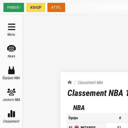
PARIER !
#SHOP
#TTFL
Menu
News
Équipes NBA
TrashTalk Actu NBA
Classement NBA
Classement NBA
Joueurs NBA
NBA
Équipe
G
Classement
#
1
WIZARDS
82