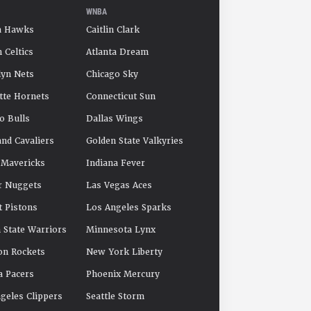
WNBA
a Hawks
Caitlin Clark
 Celtics
Atlanta Dream
yn Nets
Chicago Sky
tte Hornets
Connecticut Sun
o Bulls
Dallas Wings
and Cavaliers
Golden State Valkyries
 Mavericks
Indiana Fever
r Nuggets
Las Vegas Aces
t Pistons
Los Angeles Sparks
 State Warriors
Minnesota Lynx
on Rockets
New York Liberty
a Pacers
Phoenix Mercury
geles Clippers
Seattle Storm