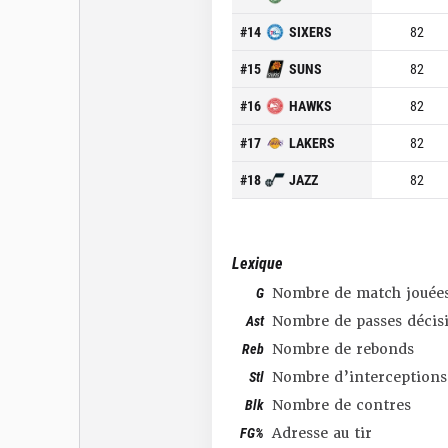
#
14
SIXERS
82
#
15
SUNS
82
#
16
HAWKS
82
#
17
LAKERS
82
#
18
JAZZ
82
Lexique
G
Nombre de match jouée
Ast
Nombre de passes décis
Reb
Nombre de rebonds
Stl
Nombre d’interceptions
Blk
Nombre de contres
FG%
Adresse au tir