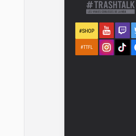
#SHOP
#TTFL