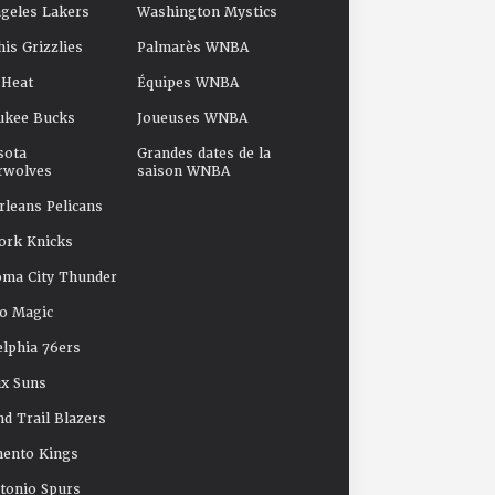
geles Lakers
Washington Mystics
s Grizzlies
Palmarès WNBA
 Heat
Équipes WNBA
ukee Bucks
Joueuses WNBA
sota
Grandes dates de la
rwolves
saison WNBA
leans Pelicans
ork Knicks
oma City Thunder
o Magic
elphia 76ers
x Suns
nd Trail Blazers
mento Kings
tonio Spurs