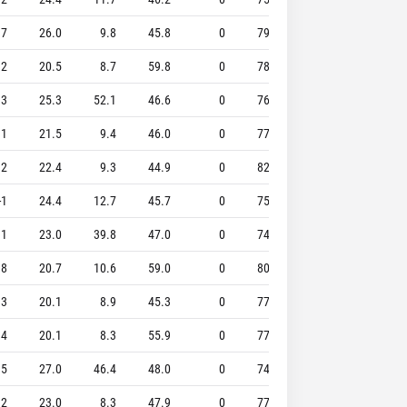
.7
26.0
9.8
45.8
0
79.1
2.2
0.8
.2
20.5
8.7
59.8
0
78.0
2.4
1.6
.3
25.3
52.1
46.6
0
76.8
11.7
4.4
.1
21.5
9.4
46.0
0
77.7
3.0
1.7
.2
22.4
9.3
44.9
0
82.1
4.8
2.7
-1
24.4
12.7
45.7
0
75.0
4.3
2.2
.1
23.0
39.8
47.0
0
74.3
6.6
3.7
.8
20.7
10.6
59.0
0
80.0
3.8
1.6
.3
20.1
8.9
45.3
0
77.2
2.4
0.9
.4
20.1
8.3
55.9
0
77.5
3.1
1.7
.5
27.0
46.4
48.0
0
74.2
9.2
4.8
.2
23.0
8.3
47.9
0
77.5
5.8
4.5