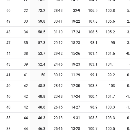
60
22
73.2
28
-
13
32
-
9
106.5
100.8
5
49
33
59.8
30
-
11
19
-
22
107.8
105.6
2
48
34
58.5
31
-
10
17
-
24
108.5
105.2
3
47
35
57.3
29
-
12
18
-
23
98.1
95
3
44
38
53.7
29
-
12
15
-
26
101.4
101.6
-0
43
39
52.4
24
-
16
19
-
23
103.1
104.1
41
41
50
30
-
12
11
-
29
99.1
99.2
-0
40
42
48.8
28
-
12
12
-
30
103.8
103
0
40
42
48.8
23
-
18
17
-
24
100.4
101.7
-1
40
42
48.8
26
-
15
14
-
27
98.9
100.3
-1
38
44
46.3
29
-
13
9
-
31
103.8
103.3
0
38
44
46.3
25
-
16
13
-
28
100.7
100.5
0