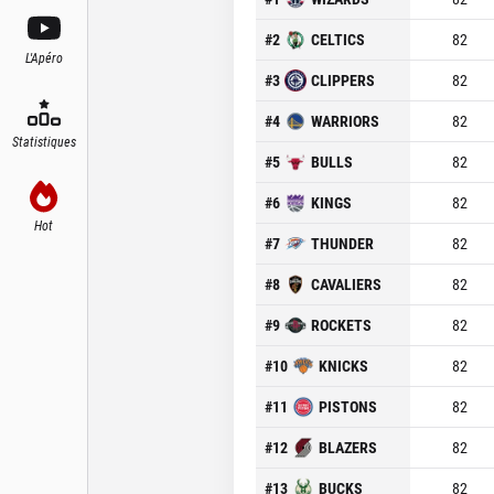
#
2
CELTICS
82
L'Apéro
#
3
CLIPPERS
82
#
4
WARRIORS
82
Statistiques
#
5
BULLS
82
#
6
KINGS
82
Hot
#
7
THUNDER
82
#
8
CAVALIERS
82
#
9
ROCKETS
82
#
10
KNICKS
82
#
11
PISTONS
82
#
12
BLAZERS
82
#
13
BUCKS
82