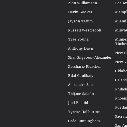
Zion Williamson
Los An
Devin Booker
Memphi
Jayson Tatum
Miami
Russell Westbrook
Milwa
Trae Young
Minne
Timbe
Anthony Davis
New Or
Shai Gilgeous-Alexander
New Y
Zaccharie Risacher
Oklah
Bilal Coulibaly
Orland
Alexandre Sarr
Philad
Tidjane Salaün
Phoeni
Joel Embiid
Portla
Tyrese Haliburton
Sacra
Cade Cunningham
San An