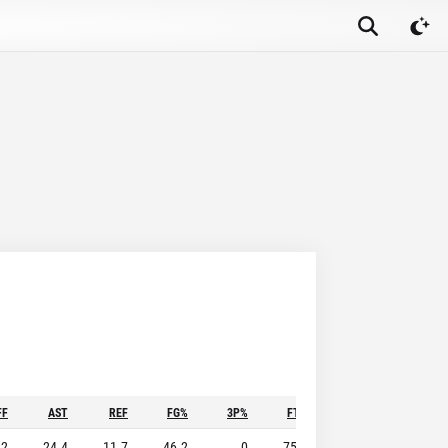
FF
AST
REF
FG%
3P%
FT%
STL
BLK
.2
24.4
11.7
46.2
0
75.3
3.5
1.8