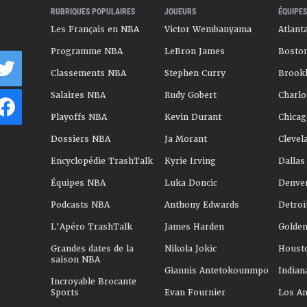
RUBRIQUES POPULAIRES
JOUEURS
ÉQUIPES
Les Français en NBA
Victor Wembanyama
Atlant
Programme NBA
LeBron James
Boston
Classements NBA
Stephen Curry
Brookl
Salaires NBA
Rudy Gobert
Charlo
Playoffs NBA
Kevin Durant
Chicag
Dossiers NBA
Ja Morant
Clevel
Encyclopédie TrashTalk
Kyrie Irving
Dallas
Équipes NBA
Luka Doncic
Denve
Podcasts NBA
Anthony Edwards
Detroi
L'Apéro TrashTalk
James Harden
Golden
Grandes dates de la
Nikola Jokic
Houst
saison NBA
Giannis Antetokounmpo
Indian
Incroyable Brocante
Sports
Evan Fournier
Los An