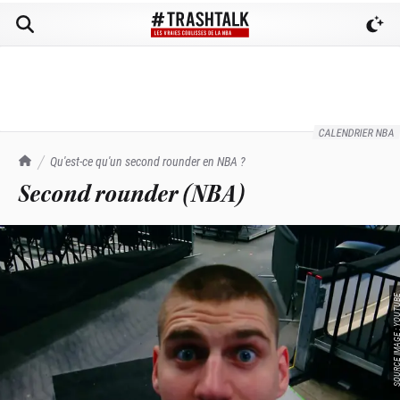
CALENDRIER NBA
TrashTalk Actu NBA
Qu'est-ce qu'un second rounder en NBA ?
Second rounder (NBA)
SOURCE IMAGE : YO