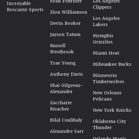
Evan Fournier
Los Angeles
Incroyable
Clippers
Brocante Sports
Zion Williamson
Los Angeles
Devin Booker
Lakers
Jayson Tatum
Memphis
Grizzlies
Russell
Westbrook
Miami Heat
Trae Young
Milwaukee Bucks
Anthony Davis
Minnesota
Timberwolves
Shai Gilgeous-
Alexander
New Orleans
Pelicans
Zaccharie
Risacher
New York Knicks
Bilal Coulibaly
Oklahoma City
Thunder
Alexandre Sarr
Orlando Magic