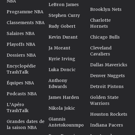
NBA
LeBron James
Brooklyn Nets
Programme NBA
Stephen Curry
Charlotte
Classements NBA
Rudy Gobert
Hornets
Salaires NBA
Kevin Durant
Chicago Bulls
Playoffs NBA
Ja Morant
Cleveland
Cavaliers
Dossiers NBA
Kyrie Irving
Dallas Mavericks
Encyclopédie
Luka Doncic
TrashTalk
Denver Nuggets
Anthony
Équipes NBA
Edwards
Detroit Pistons
Podcasts NBA
James Harden
Golden State
Warriors
L'Apéro
Nikola Jokic
TrashTalk
Houston Rockets
Giannis
Grandes dates de
Antetokounmpo
Indiana Pacers
la saison NBA