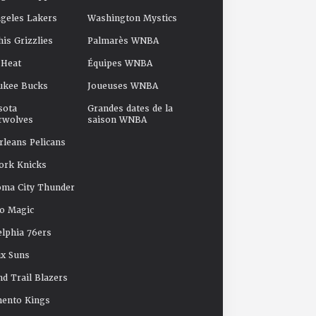
geles Lakers
Washington Mystics
s Grizzlies
Palmarès WNBA
 Heat
Équipes WNBA
ukee Bucks
Joueuses WNBA
sota
Grandes dates de la
rwolves
saison WNBA
leans Pelicans
ork Knicks
oma City Thunder
o Magic
elphia 76ers
x Suns
nd Trail Blazers
mento Kings