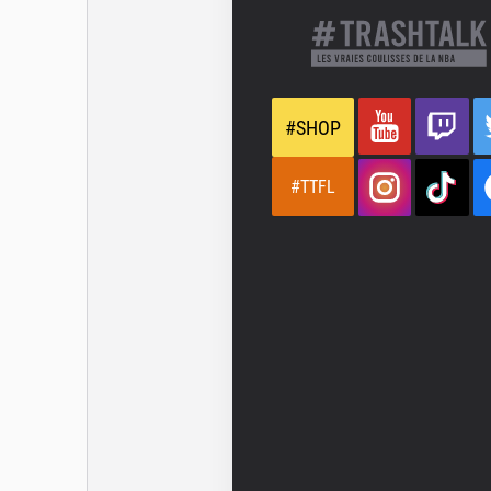
#SHOP
#TTFL