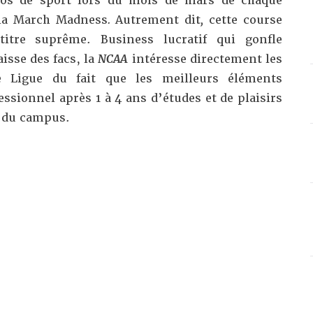
ados de sport lors du mois de mars de chaque
 la
March Madness
.
Autrement dit
,
cette course
itre suprême. Business lucratif qui gonfle
isse des facs, la
NCAA
intéresse directement les
e Ligue du fait que les meilleurs éléments
ssionnel après 1 à 4 ans d’études et de plaisirs
s du campus.