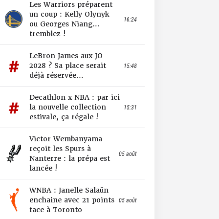
Les Warriors préparent
un coup : Kelly Olynyk
16:24
ou Georges Niang…
tremblez !
LeBron James aux JO
2028 ? Sa place serait
15:48
déjà réservée...
Decathlon x NBA : par ici
la nouvelle collection
15:31
estivale, ça régale !
Victor Wembanyama
reçoit les Spurs à
05 août
Nanterre : la prépa est
lancée !
WNBA : Janelle Salaün
enchaine avec 21 points
05 août
face à Toronto