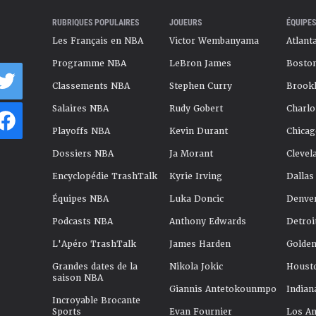
RUBRIQUES POPULAIRES
JOUEURS
ÉQUIPES
Les Français en NBA
Victor Wembanyama
Atlant
Programme NBA
LeBron James
Boston
Classements NBA
Stephen Curry
Brookl
Salaires NBA
Rudy Gobert
Charlo
Playoffs NBA
Kevin Durant
Chicag
Dossiers NBA
Ja Morant
Clevel
Encyclopédie TrashTalk
Kyrie Irving
Dallas
Équipes NBA
Luka Doncic
Denve
Podcasts NBA
Anthony Edwards
Detroi
L'Apéro TrashTalk
James Harden
Golden
Grandes dates de la
Nikola Jokic
Houst
saison NBA
Giannis Antetokounmpo
Indian
Incroyable Brocante
Sports
Evan Fournier
Los An