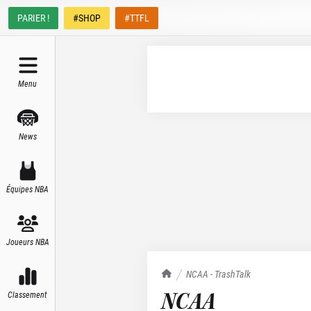
PARIER !
#SHOP
#TTFL
Menu
News
Équipes NBA
Joueurs NBA
TrashTalk Actu NBA
NCAA - TrashTalk
NCAA
Classement