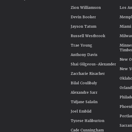
Zion Williamson
Los An
Devin Booker
Memphi
Jayson Tatum
Miami
Russell Westbrook
Milwa
Trae Young
Minne
Timbe
Anthony Davis
New Or
Shai Gilgeous-Alexander
New Y
Zaccharie Risacher
Oklah
Bilal Coulibaly
Orland
Alexandre Sarr
Philad
Tidjane Salaün
Phoeni
Joel Embiid
Portla
Tyrese Haliburton
Sacra
Cade Cunningham