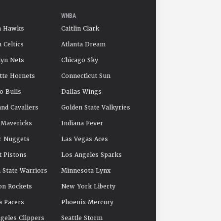
WNBA
a Hawks
Caitlin Clark
 Celtics
Atlanta Dream
yn Nets
Chicago Sky
tte Hornets
Connecticut Sun
o Bulls
Dallas Wings
and Cavaliers
Golden State Valkyries
 Mavericks
Indiana Fever
r Nuggets
Las Vegas Aces
t Pistons
Los Angeles Sparks
 State Warriors
Minnesota Lynx
on Rockets
New York Liberty
a Pacers
Phoenix Mercury
geles Clippers
Seattle Storm