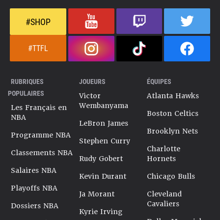
#SHOP
#TTFL
RUBRIQUES
JOUEURS
ÉQUIPES
POPULAIRES
Victor
Atlanta Hawks
Wembanyama
Les Français en
Boston Celtics
NBA
LeBron James
Brooklyn Nets
Programme NBA
Stephen Curry
Charlotte
Classements NBA
Rudy Gobert
Hornets
Salaires NBA
Kevin Durant
Chicago Bulls
Playoffs NBA
Ja Morant
Cleveland
Cavaliers
Dossiers NBA
Kyrie Irving