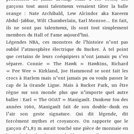
garçons tout aussi talentueux venaient tâter la balle
orange : Nate Archibald, Lew Alcindor aka Kareem
Abdul-Jabbar, Wilt Chamberlain, Earl Monroe… En fait,
ils ne sont pas talentueux, ils sont tout simplement
membres du Hall of Fame aujourd’hui.
Légendes NBA, ces monstres de l’histoire n’ont pas
oublié l’atmosphère électrique du Rucker. À tel point
que certains de leurs coéquipiers n’ont jamais pu s’en
séparer. Connie « The Hawk » Hawkins, Richard
« Pee Wee » Kirkland, Joe Hammond se sont fait les
crocs à Harlem mais n’ont jamais pu ou voulu passer le
cap de la Grande Ligue. Mais à Rucker Park, un être
règne sur son monde plus que n’importe quel autre
baller : Earl « The GOAT » Manigault. Dunkeur fou des
années 1960, Manigault fait de son double-dunk en
l’air son geste signature. Qui dit légende, dit
forcément mythes et croyances. On rapporte que le
garçon d’1,83 m aurait touché une pièce de monnaie en