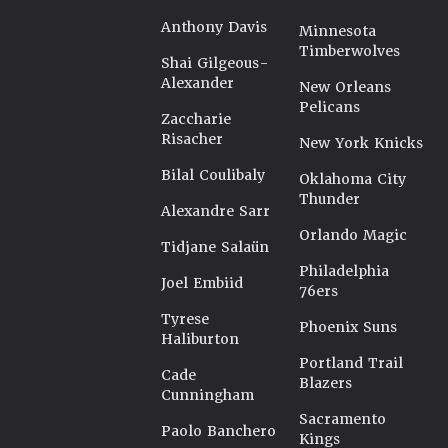
Anthony Davis
Minnesota
Timberwolves
Shai Gilgeous-
Alexander
New Orleans
Pelicans
Zaccharie
Risacher
New York Knicks
Bilal Coulibaly
Oklahoma City
Thunder
Alexandre Sarr
Orlando Magic
Tidjane Salaün
Philadelphia
Joel Embiid
76ers
Tyrese
Phoenix Suns
Haliburton
Portland Trail
Cade
Blazers
Cunningham
Sacramento
Paolo Banchero
Kings