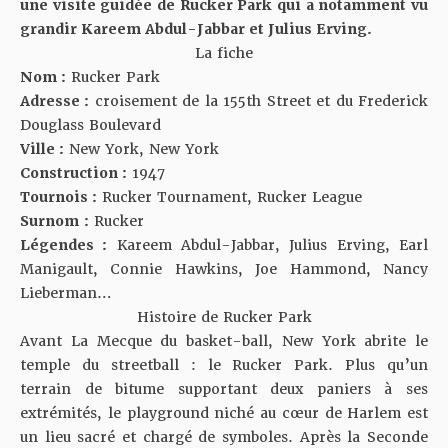
une visite guidée de Rucker Park qui a notamment vu
grandir Kareem Abdul-Jabbar et Julius Erving.
La fiche
Nom :
Rucker Park
Adresse :
croisement de la 155th Street et du Frederick
Douglass Boulevard
Ville :
New York, New York
Construction :
1947
Tournois :
Rucker Tournament, Rucker League
Surnom :
Rucker
Légendes :
Kareem Abdul-Jabbar
,
Julius Erving
,
Earl
Manigault
,
Connie Hawkins
, Joe Hammond, Nancy
Lieberman…
Histoire de Rucker Park
Avant
La Mecque du basket-ball
, New York abrite le
temple du
streetball
: le Rucker Park. Plus qu’un
terrain de bitume supportant deux paniers à ses
extrémités, le playground niché au cœur de Harlem est
un lieu sacré et chargé de symboles. Après la Seconde