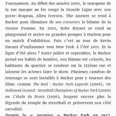
Tournament. Au début des années 2000, le marqueur de
la rue marque au fer rouge la Grande Ligue avec son
porte-drapeau, Allen Iverson. The Answer se rend à
Rucker pour illuminer de ses
crossovers
le bitume de la
Grosse Pomme. En 2002, Kobe Bryant se rend au
playground et arrive en grandes pompes à Harlem pour
un match d’exhibition. Puis c’est au tour de
Kevin
Durant d’enflammer tout New York à l’été 2011
. Et la
ligue d’été alors ? Entre juillet et septembre, le Rucker
prend ses habits de lumière, son bitume est colorée, les
habitants du quartier se rendent sur la 155ème rue et
laissent les acteurs faire le show. Plusieurs caméras de
tournage se sont installés à Rucker pour y tourner des
films comme
The Real : Rucker Park Legends
(2006),
On
Hallowed Ground : Streetball Champions of Rucker Park
(2000)
ou
L’étoile du Bronx
(1996), forgent encore plus la
légende du temple du streetball et préservent son côté
sacralisé.
Depuis le « premier » Rucker Park en 1947,