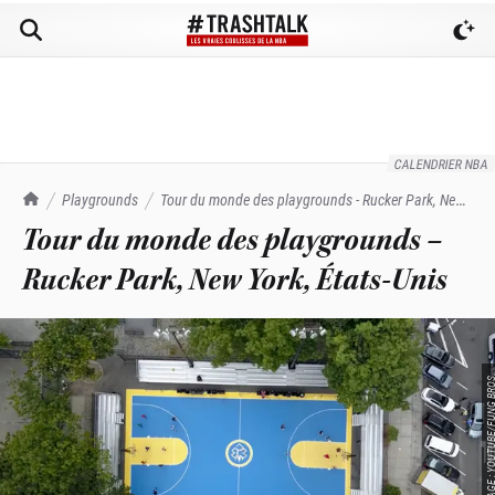
CALENDRIER NBA
TrashTalk Actu NBA
Playgrounds
Tour du monde des playgrounds - Rucker Park, New
York, États-Unis
Tour du monde des playgrounds –
Rucker Park, New York, États-Unis
SOURCE IMAGE : YOUTUBE/FU