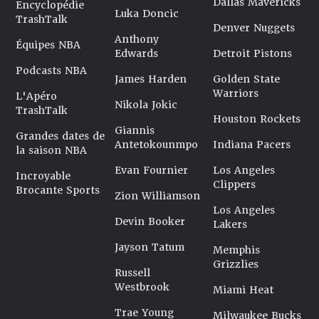
Dallas Mavericks
Encyclopédie
Luka Doncic
TrashTalk
Denver Nuggets
Anthony
Équipes NBA
Edwards
Detroit Pistons
Podcasts NBA
James Harden
Golden State
Warriors
L'Apéro
Nikola Jokic
TrashTalk
Houston Rockets
Giannis
Grandes dates de
Antetokounmpo
Indiana Pacers
la saison NBA
Evan Fournier
Los Angeles
Incroyable
Clippers
Brocante Sports
Zion Williamson
Los Angeles
Devin Booker
Lakers
Jayson Tatum
Memphis
Grizzlies
Russell
Westbrook
Miami Heat
Trae Young
Milwaukee Bucks