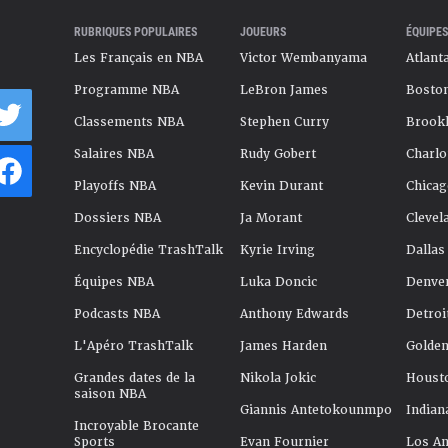
RUBRIQUES POPULAIRES
JOUEURS
ÉQUIPES
Les Français en NBA
Victor Wembanyama
Atlant
Programme NBA
LeBron James
Boston
Classements NBA
Stephen Curry
Brookl
Salaires NBA
Rudy Gobert
Charlo
Playoffs NBA
Kevin Durant
Chicag
Dossiers NBA
Ja Morant
Clevel
Encyclopédie TrashTalk
Kyrie Irving
Dallas
Équipes NBA
Luka Doncic
Denve
Podcasts NBA
Anthony Edwards
Detroi
L'Apéro TrashTalk
James Harden
Golden
Grandes dates de la
Nikola Jokic
Houst
saison NBA
Giannis Antetokounmpo
Indian
Incroyable Brocante
Sports
Evan Fournier
Los An