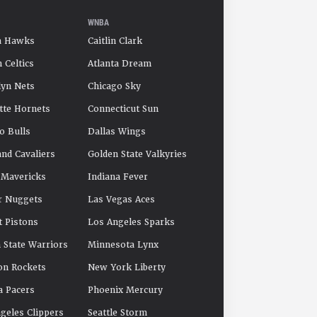
WNBA
a Hawks
Caitlin Clark
 Celtics
Atlanta Dream
yn Nets
Chicago Sky
tte Hornets
Connecticut Sun
o Bulls
Dallas Wings
and Cavaliers
Golden State Valkyries
 Mavericks
Indiana Fever
r Nuggets
Las Vegas Aces
t Pistons
Los Angeles Sparks
 State Warriors
Minnesota Lynx
on Rockets
New York Liberty
a Pacers
Phoenix Mercury
geles Clippers
Seattle Storm