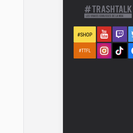
#SHOP
#TTFL