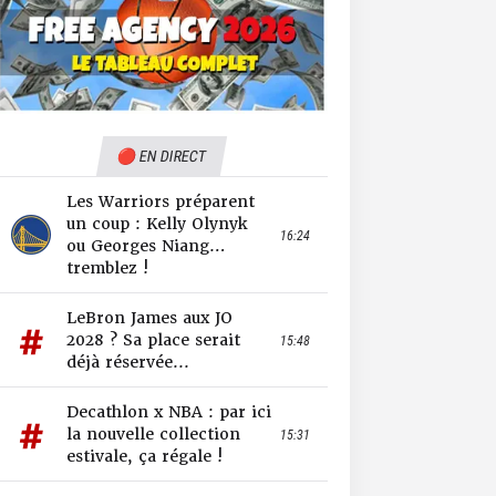
🔴 EN DIRECT
Les Warriors préparent
un coup : Kelly Olynyk
16:24
ou Georges Niang…
tremblez !
LeBron James aux JO
2028 ? Sa place serait
15:48
déjà réservée...
Decathlon x NBA : par ici
la nouvelle collection
15:31
estivale, ça régale !