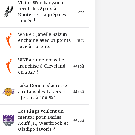
Victor Wembanyama
reçoit les Spurs à
12:56
Nanterre : la prépa est
lancée !
WNBA : Janelle Salaün
enchaine avec 21 points
10:20
face à Toronto
WNBA : une nouvelle
franchise à Cleveland
04 août
en 2027 !
Luka Doncic s’adresse
aux fans des Lakers :
04 août
"Je suis à 100 %"
Les Kings veulent un
mentor pour Darius
04 août
Acuff Jr., Westbrook et
Oladipo favoris ?