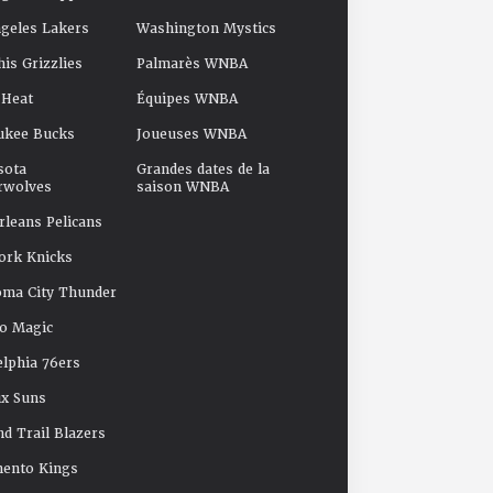
geles Lakers
Washington Mystics
s Grizzlies
Palmarès WNBA
 Heat
Équipes WNBA
ukee Bucks
Joueuses WNBA
sota
Grandes dates de la
rwolves
saison WNBA
leans Pelicans
ork Knicks
oma City Thunder
o Magic
elphia 76ers
x Suns
nd Trail Blazers
mento Kings