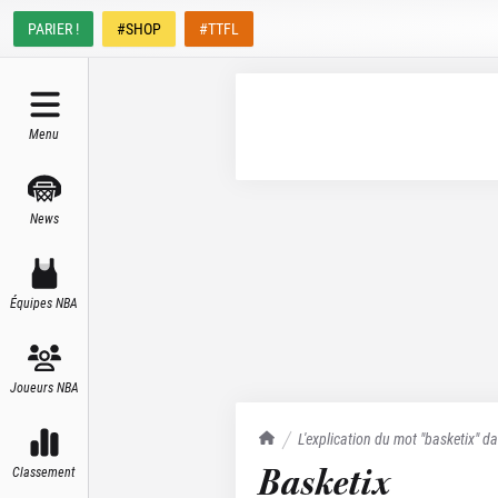
PARIER !
#SHOP
#TTFL
Menu
News
Équipes NBA
Joueurs NBA
TrashTalk Actu NBA
L'explication du mot "basketix" da
Basketix
Classement