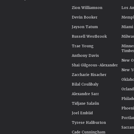
Zion Williamson
Los An
Devin Booker
Memphi
Jayson Tatum
Miami
Russell Westbrook
Milwa
Trae Young
Minne
Timbe
Anthony Davis
New Or
Shai Gilgeous-Alexander
New Y
Zaccharie Risacher
Oklah
Bilal Coulibaly
Orland
Alexandre Sarr
Philad
Tidjane Salaün
Phoeni
Joel Embiid
Portla
Tyrese Haliburton
Sacra
Cade Cunningham