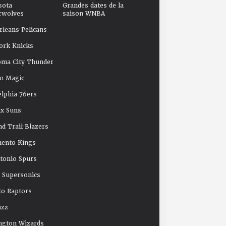
sota
Grandes dates de la
rwolves
saison WNBA
leans Pelicans
ork Knicks
oma City Thunder
o Magic
elphia 76ers
x Suns
nd Trail Blazers
mento Kings
tonio Spurs
e Supersonics
o Raptors
azz
ngton Wizards