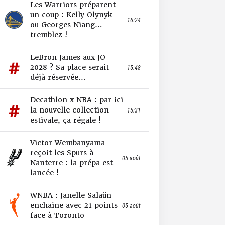
Les Warriors préparent
un coup : Kelly Olynyk
16:24
ou Georges Niang…
tremblez !
LeBron James aux JO
2028 ? Sa place serait
15:48
déjà réservée...
Decathlon x NBA : par ici
la nouvelle collection
15:31
estivale, ça régale !
Victor Wembanyama
reçoit les Spurs à
05 août
Nanterre : la prépa est
lancée !
WNBA : Janelle Salaün
enchaine avec 21 points
05 août
face à Toronto