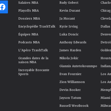
Salaires NBA
Rudy Gobert
Charlo
Playoffs NBA
Kevin Durant
Chicag
Dossiers NBA
Ja Morant
Clevel
Encyclopédie TrashTalk
Kyrie Irving
Dallas
Équipes NBA
Luka Doncic
Denve
Podcasts NBA
Anthony Edwards
Detroi
L'Apéro TrashTalk
James Harden
Golden
Grandes dates de la
Nikola Jokic
Houst
saison NBA
Giannis Antetokounmpo
Indian
Incroyable Brocante
Sports
Evan Fournier
Los An
Zion Williamson
Los An
Devin Booker
Memphi
Jayson Tatum
Miami
Russell Westbrook
Milwa