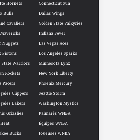
tte Hornets
Connecticut Sun
o Bulls
Dallas Wings
and Cavaliers
Golden State Valkyries
 Mavericks
Indiana Fever
r Nuggets
Las Vegas Aces
t Pistons
Los Angeles Sparks
 State Warriors
Minnesota Lynx
on Rockets
New York Liberty
a Pacers
Phoenix Mercury
geles Clippers
Seattle Storm
geles Lakers
Washington Mystics
s Grizzlies
Palmarès WNBA
 Heat
Équipes WNBA
ukee Bucks
Joueuses WNBA