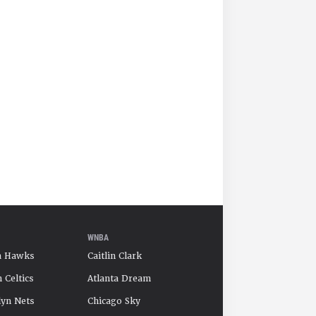
WNBA
a Hawks
Caitlin Clark
 Celtics
Atlanta Dream
yn Nets
Chicago Sky