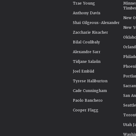
Trae Young
Minne
Timbe
Anthony Davis
New Or
Shai Gilgeous-Alexander
New Y
Zaccharie Risacher
Oklah
Bilal Coulibaly
Orland
Alexandre Sarr
Philad
Tidjane Salaün
Phoeni
Joel Embiid
Portla
Tyrese Haliburton
Sacra
Cade Cunningham
San An
Paolo Banchero
Seattl
Cooper Flagg
Toront
Utah J
Washi