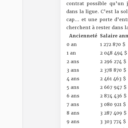
contrat possible qu’un
dans la ligue. C’est la s
cap… et une porte d’entr
cherchent à rester dans la
Ancienneté
Salaire an
0 an
1 272 870 $
1 an
2 048 494 $
2 ans
2 296 274 $
3 ans
2 378 870 $
4 ans
2 461 463 $
5 ans
2 667 947 $
6 ans
2 874 436 $
7 ans
3 080 921 $
8 ans
3 287 409 $
9 ans
3 303 774 $