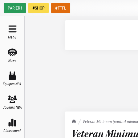
PARIER !
#SHOP
#TTFL
Menu
News
Équipes NBA
Joueurs NBA
TrashTalk Actu NBA
Veteran Minimum (contrat minimu
Veteran Minim
Classement