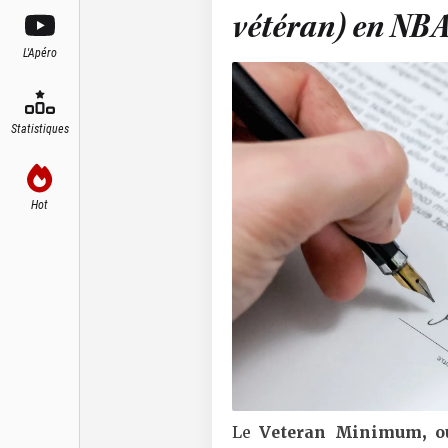
vétéran) en NB
L'Apéro
Statistiques
Hot
Le
Veteran Minimum, o