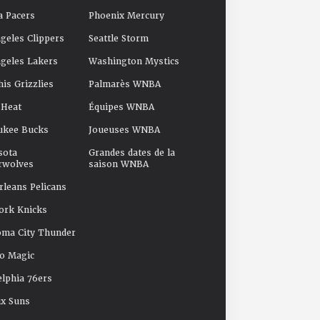
a Pacers
Phoenix Mercury
geles Clippers
Seattle Storm
geles Lakers
Washington Mystics
s Grizzlies
Palmarès WNBA
 Heat
Équipes WNBA
ukee Bucks
Joueuses WNBA
sota
Grandes dates de la
rwolves
saison WNBA
leans Pelicans
ork Knicks
oma City Thunder
o Magic
elphia 76ers
x Suns