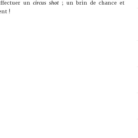
effectuer un
circus shot
; un brin de chance et
ent !