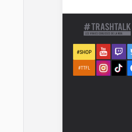
#SHOP
#TTFL