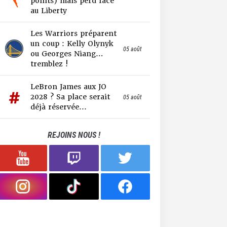
points) mais perd face
au Liberty
Les Warriors préparent
un coup : Kelly Olynyk
05 août
ou Georges Niang…
tremblez !
LeBron James aux JO
2028 ? Sa place serait
05 août
déjà réservée...
REJOINS NOUS !