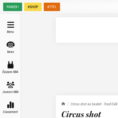
PARIER !
#SHOP
#TTFL
Menu
News
Équipes NBA
Joueurs NBA
TrashTalk Actu NBA
Circus shot au basket - TrashTalk
Circus shot
Classement