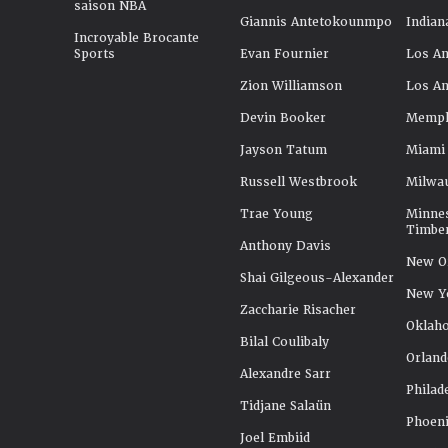
saison NBA
Giannis Antetokounmpo
Indian
Incroyable Brocante
Sports
Evan Fournier
Los An
Zion Williamson
Los An
Devin Booker
Memphi
Jayson Tatum
Miami
Russell Westbrook
Milwa
Trae Young
Minne
Timbe
Anthony Davis
New Or
Shai Gilgeous-Alexander
New Y
Zaccharie Risacher
Oklah
Bilal Coulibaly
Orland
Alexandre Sarr
Philad
Tidjane Salaün
Phoeni
Joel Embiid