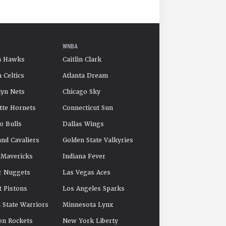
WNBA
a Hawks
Caitlin Clark
 Celtics
Atlanta Dream
yn Nets
Chicago Sky
tte Hornets
Connecticut Sun
o Bulls
Dallas Wings
and Cavaliers
Golden State Valkyries
 Mavericks
Indiana Fever
r Nuggets
Las Vegas Aces
t Pistons
Los Angeles Sparks
 State Warriors
Minnesota Lynx
on Rockets
New York Liberty