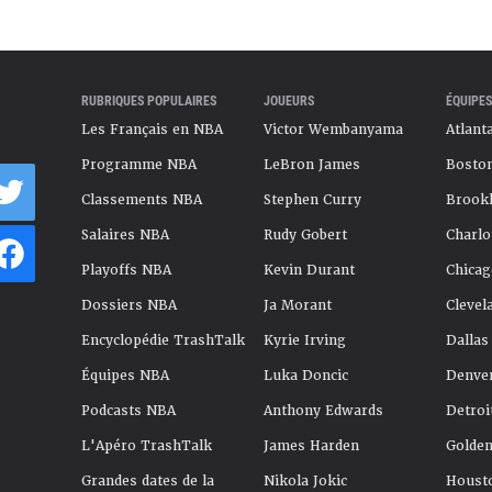
RUBRIQUES POPULAIRES
JOUEURS
ÉQUIPES
Les Français en NBA
Victor Wembanyama
Atlant
Programme NBA
LeBron James
Boston
Classements NBA
Stephen Curry
Brookl
Salaires NBA
Rudy Gobert
Charlo
Playoffs NBA
Kevin Durant
Chicag
Dossiers NBA
Ja Morant
Clevel
Encyclopédie TrashTalk
Kyrie Irving
Dallas
Équipes NBA
Luka Doncic
Denve
Podcasts NBA
Anthony Edwards
Detroi
L'Apéro TrashTalk
James Harden
Golden
Grandes dates de la
Nikola Jokic
Houst