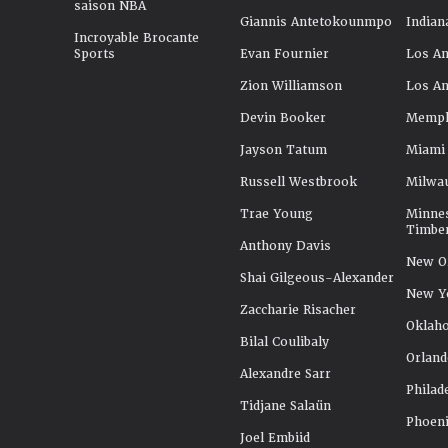
saison NBA
Giannis Antetokounmpo
Indian
Incroyable Brocante
Sports
Evan Fournier
Los An
Zion Williamson
Los An
Devin Booker
Memphi
Jayson Tatum
Miami
Russell Westbrook
Milwa
Trae Young
Minne
Timbe
Anthony Davis
New Or
Shai Gilgeous-Alexander
New Y
Zaccharie Risacher
Oklah
Bilal Coulibaly
Orland
Alexandre Sarr
Philad
Tidjane Salaün
Phoeni
Joel Embiid