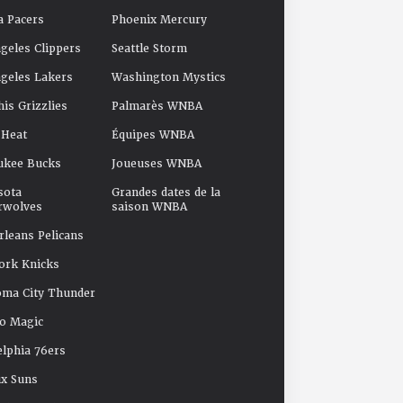
a Pacers
Phoenix Mercury
geles Clippers
Seattle Storm
geles Lakers
Washington Mystics
s Grizzlies
Palmarès WNBA
 Heat
Équipes WNBA
ukee Bucks
Joueuses WNBA
sota
Grandes dates de la
rwolves
saison WNBA
leans Pelicans
ork Knicks
oma City Thunder
o Magic
elphia 76ers
x Suns