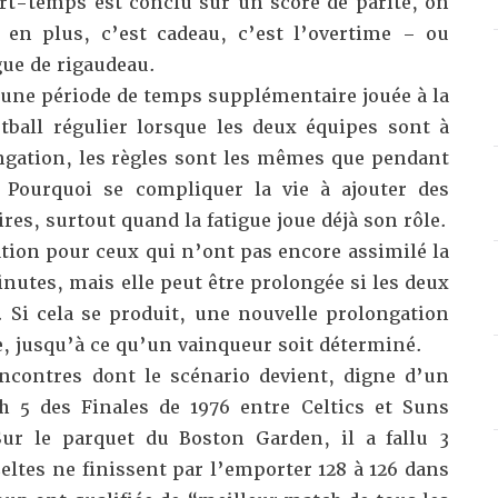
rt-temps est conclu sur un score de parité, on
 en plus, c’est cadeau, c’est l’overtime – ou
gue de rigaudeau.
 une période de temps supplémentaire jouée à la
ball régulier lorsque les deux équipes sont à
ongation, les règles sont les mêmes que pendant
 Pourquoi se compliquer la vie à ajouter des
es, surtout quand la fatigue joue déjà son rôle.
tion pour ceux qui n’ont pas encore assimilé la
nutes, mais elle peut être prolongée si les deux
. Si cela se produit, une nouvelle prolongation
te, jusqu’à ce qu’un vainqueur soit déterminé.
ncontres dont le scénario devient, digne d’un
h 5 des Finales de 1976 entre Celtics et Suns
Sur le parquet du Boston Garden, il a fallu 3
eltes ne finissent par l’emporter 128 à 126 dans