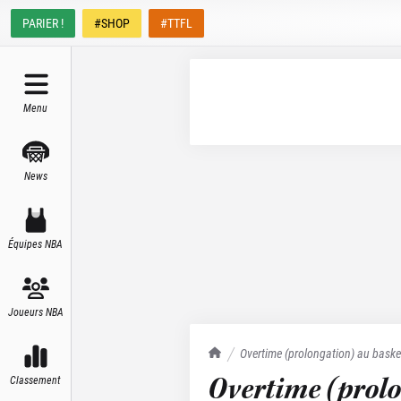
PARIER !
#SHOP
#TTFL
Menu
News
Équipes NBA
Joueurs NBA
TrashTalk Actu NBA
Overtime (prolongation) au bask
Overtime (prol
Classement