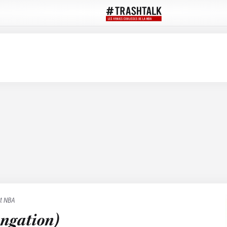
et NBA
ongation)