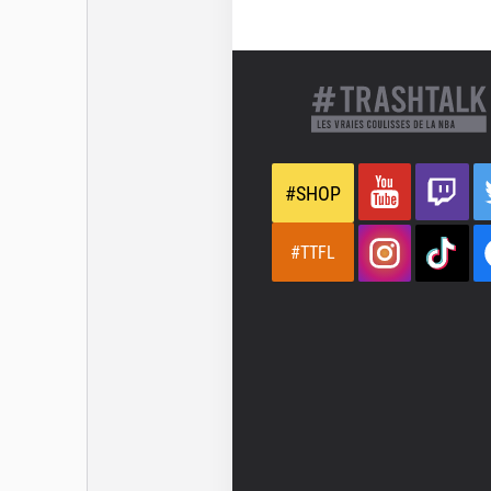
#SHOP
#TTFL