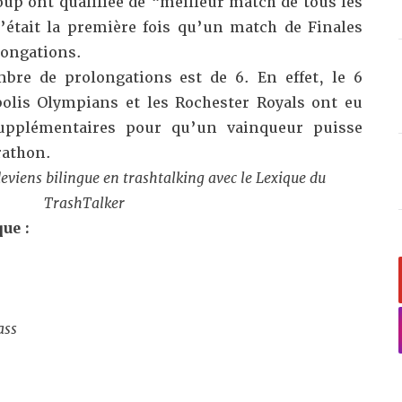
up ont qualifiée de “meilleur match de tous les
c’était la première fois qu’un match de Finales
longations.
bre de prolongations est de 6. En effet, le 6
apolis Olympians et les Rochester Royals ont eu
upplémentaires pour qu’un vainqueur puisse
rathon.
deviens bilingue en trashtalking avec le
Lexique du
TrashTalker
ue :
ass