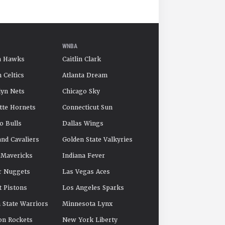
WNBA
a Hawks
Caitlin Clark
 Celtics
Atlanta Dream
yn Nets
Chicago Sky
tte Hornets
Connecticut Sun
o Bulls
Dallas Wings
and Cavaliers
Golden State Valkyries
 Mavericks
Indiana Fever
r Nuggets
Las Vegas Aces
t Pistons
Los Angeles Sparks
 State Warriors
Minnesota Lynx
on Rockets
New York Liberty