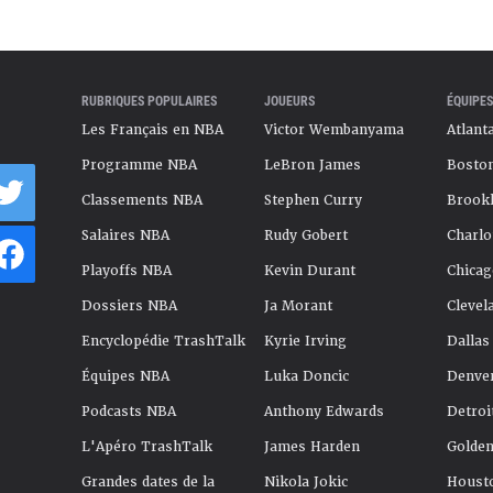
RUBRIQUES POPULAIRES
JOUEURS
ÉQUIPES
Les Français en NBA
Victor Wembanyama
Atlant
Programme NBA
LeBron James
Boston
Classements NBA
Stephen Curry
Brookl
Salaires NBA
Rudy Gobert
Charlo
Playoffs NBA
Kevin Durant
Chicag
Dossiers NBA
Ja Morant
Clevel
Encyclopédie TrashTalk
Kyrie Irving
Dallas
Équipes NBA
Luka Doncic
Denve
Podcasts NBA
Anthony Edwards
Detroi
L'Apéro TrashTalk
James Harden
Golden
Grandes dates de la
Nikola Jokic
Houst