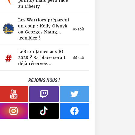
points) mais perd face
au Liberty
Les Warriors préparent
un coup : Kelly Olynyk
05 août
ou Georges Niang…
tremblez !
LeBron James aux JO
2028 ? Sa place serait
05 août
déjà réservée...
REJOINS NOUS !