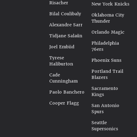
Risacher
New York Knicks
Bilal Coulibaly
Oklahoma City
Thunder
Alexandre Sarr
Orlando Magic
Tidjane Salaün
Philadelphia
Joel Embiid
76ers
Tyrese
Phoenix Suns
Haliburton
Portland Trail
Cade
Blazers
Cunningham
Sacramento
Paolo Banchero
Kings
Cooper Flagg
San Antonio
Spurs
Seattle
Supersonics