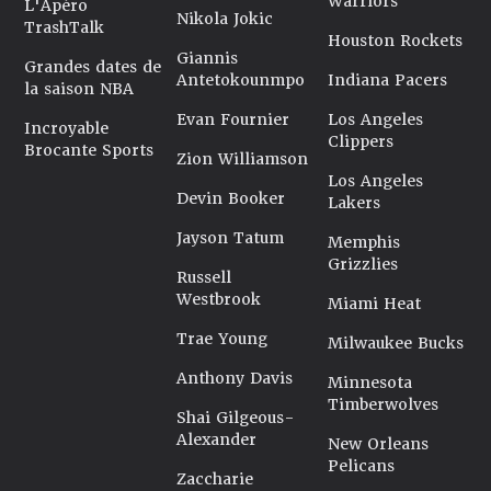
Warriors
L'Apéro
Nikola Jokic
TrashTalk
Houston Rockets
Giannis
Grandes dates de
Antetokounmpo
Indiana Pacers
la saison NBA
Evan Fournier
Los Angeles
Incroyable
Clippers
Brocante Sports
Zion Williamson
Los Angeles
Devin Booker
Lakers
Jayson Tatum
Memphis
Grizzlies
Russell
Westbrook
Miami Heat
Trae Young
Milwaukee Bucks
Anthony Davis
Minnesota
Timberwolves
Shai Gilgeous-
Alexander
New Orleans
Pelicans
Zaccharie