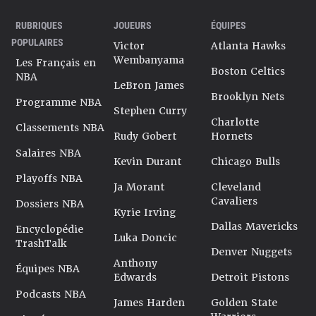
RUBRIQUES
JOUEURS
ÉQUIPES
POPULAIRES
Victor
Atlanta Hawks
Wembanyama
Les Français en
Boston Celtics
NBA
LeBron James
Brooklyn Nets
Programme NBA
Stephen Curry
Charlotte
Classements NBA
Rudy Gobert
Hornets
Salaires NBA
Kevin Durant
Chicago Bulls
Playoffs NBA
Ja Morant
Cleveland
Cavaliers
Dossiers NBA
Kyrie Irving
Dallas Mavericks
Encyclopédie
Luka Doncic
TrashTalk
Denver Nuggets
Anthony
Équipes NBA
Edwards
Detroit Pistons
Podcasts NBA
James Harden
Golden State