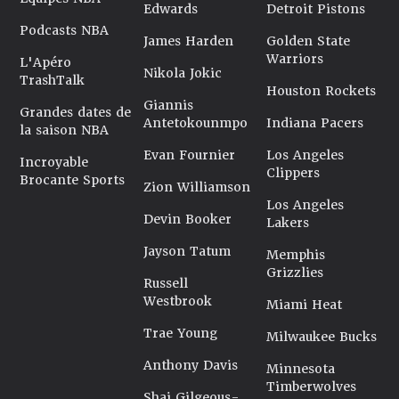
Edwards
Detroit Pistons
Podcasts NBA
James Harden
Golden State
Warriors
L'Apéro
Nikola Jokic
TrashTalk
Houston Rockets
Giannis
Grandes dates de
Antetokounmpo
Indiana Pacers
la saison NBA
Evan Fournier
Los Angeles
Incroyable
Clippers
Brocante Sports
Zion Williamson
Los Angeles
Devin Booker
Lakers
Jayson Tatum
Memphis
Grizzlies
Russell
Westbrook
Miami Heat
Trae Young
Milwaukee Bucks
Anthony Davis
Minnesota
Timberwolves
Shai Gilgeous-