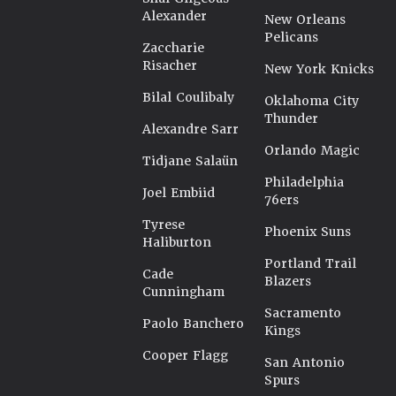
Alexander
New Orleans
Pelicans
Zaccharie
Risacher
New York Knicks
Bilal Coulibaly
Oklahoma City
Thunder
Alexandre Sarr
Orlando Magic
Tidjane Salaün
Philadelphia
Joel Embiid
76ers
Tyrese
Phoenix Suns
Haliburton
Portland Trail
Cade
Blazers
Cunningham
Sacramento
Paolo Banchero
Kings
Cooper Flagg
San Antonio
Spurs