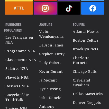
#TTFL
RUBRIQUES
JOUEURS
ÉQUIPES
POPULAIRES
Victor
Atlanta Hawks
Wembanyama
Les Français en
Boston Celtics
NBA
LeBron James
Brooklyn Nets
Programme NBA
Stephen Curry
Charlotte
Classements NBA
Rudy Gobert
Hornets
Salaires NBA
Kevin Durant
Chicago Bulls
Playoffs NBA
Ja Morant
Cleveland
Cavaliers
Dossiers NBA
Kyrie Irving
Dallas Mavericks
Encyclopédie
Luka Doncic
TrashTalk
Denver Nuggets
Anthony
Équipes NBA