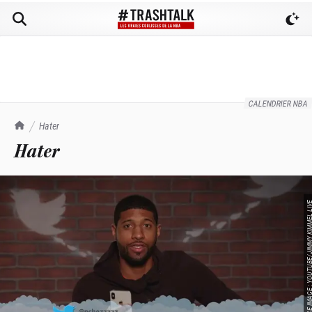
CALENDRIER NBA
TrashTalk Actu NBA
Hater
Hater
SOURCE IMAGE : YOUTUBE/JIMMY KI