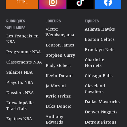
#TTFL
RUBRIQUES
JOUEURS
ÉQUIPES
POPULAIRES
Victor
Atlanta Hawks
Wembanyama
Les Français en
Boston Celtics
NBA
LeBron James
Brooklyn Nets
Programme NBA
Stephen Curry
Charlotte
Classements NBA
Rudy Gobert
Hornets
Salaires NBA
Kevin Durant
Chicago Bulls
Playoffs NBA
Ja Morant
Cleveland
Cavaliers
Dossiers NBA
Kyrie Irving
Dallas Mavericks
Encyclopédie
Luka Doncic
TrashTalk
Denver Nuggets
Anthony
Équipes NBA
Edwards
Detroit Pistons