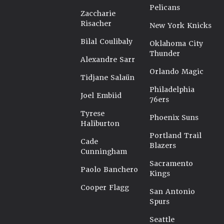
Pelicans
Zaccharie
Risacher
New York Knicks
Bilal Coulibaly
Oklahoma City
Thunder
Alexandre Sarr
Orlando Magic
Tidjane Salaün
Philadelphia
Joel Embiid
76ers
Tyrese
Phoenix Suns
Haliburton
Portland Trail
Cade
Blazers
Cunningham
Sacramento
Paolo Banchero
Kings
Cooper Flagg
San Antonio
Spurs
Seattle