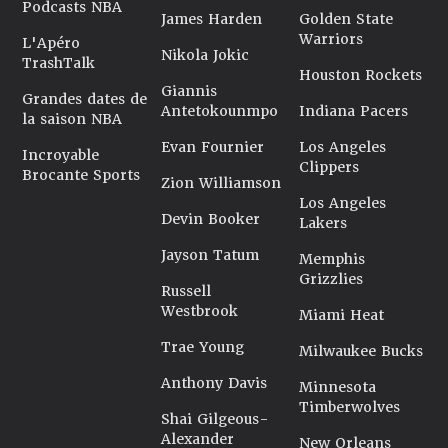
Podcasts NBA
James Harden
Golden State
Warriors
L'Apéro
Nikola Jokic
TrashTalk
Houston Rockets
Giannis
Grandes dates de
Antetokounmpo
Indiana Pacers
la saison NBA
Evan Fournier
Los Angeles
Incroyable
Clippers
Brocante Sports
Zion Williamson
Los Angeles
Devin Booker
Lakers
Jayson Tatum
Memphis
Grizzlies
Russell
Westbrook
Miami Heat
Trae Young
Milwaukee Bucks
Anthony Davis
Minnesota
Timberwolves
Shai Gilgeous-
Alexander
New Orleans