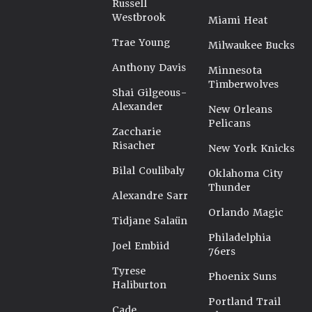
Russell
Westbrook
Miami Heat
Trae Young
Milwaukee Bucks
Anthony Davis
Minnesota
Timberwolves
Shai Gilgeous-
Alexander
New Orleans
Pelicans
Zaccharie
Risacher
New York Knicks
Bilal Coulibaly
Oklahoma City
Thunder
Alexandre Sarr
Orlando Magic
Tidjane Salaün
Philadelphia
Joel Embiid
76ers
Tyrese
Phoenix Suns
Haliburton
Portland Trail
Cade