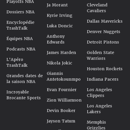
Playoffs NBA
Ja Morant
Cleveland
Cavaliers
Dossiers NBA
Kyrie Irving
Dallas Mavericks
Encyclopédie
Luka Doncic
TrashTalk
Denver Nuggets
Anthony
Équipes NBA
Edwards
Detroit Pistons
Podcasts NBA
James Harden
Golden State
Warriors
L'Apéro
Nikola Jokic
TrashTalk
Houston Rockets
Giannis
Grandes dates de
Antetokounmpo
Indiana Pacers
la saison NBA
Evan Fournier
Los Angeles
Incroyable
Clippers
Brocante Sports
Zion Williamson
Los Angeles
Devin Booker
Lakers
Jayson Tatum
Memphis
Grizzlies