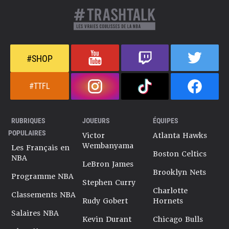
#SHOP
#TTFL
RUBRIQUES
JOUEURS
ÉQUIPES
POPULAIRES
Victor
Atlanta Hawks
Wembanyama
Les Français en
Boston Celtics
NBA
LeBron James
Brooklyn Nets
Programme NBA
Stephen Curry
Charlotte
Classements NBA
Rudy Gobert
Hornets
Salaires NBA
Kevin Durant
Chicago Bulls