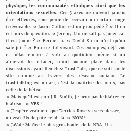
physique, les communautés ethniques ainsi que les
orientations sexuelles
. Ces 5 axes ne doivent jamais
être effleurés, sous peine de recevoir un carton rouge
irrévocable. « Jason Collins est un gros pédé ? » Il en
est hors de question. « Jeremy Lin ne sait pas jouer car
il est jaune ? » Ferme-la. « David Stern n’est qu’un
sale juif ? » Enterre-toi vivant. Ces exemples, déjà vus
et hélas encore à voir au quotidien même si on
aimerait les effacer, n’ont aucune place dans les
discussions ayant lieu chez TrashTalk, que ce soit sur le
site comme au travers des réseaux sociaux. Le
trashtalking est un art, c’est la maitrise des mots, pas
celle de la bêtise.
« Mais qu’il est con J.R. Smith, je peux pas le blairer ce
blaireau. »
YES !
« J’espère vraiment que Derrick Rose va se reblesser,
un vrai fils de pute celui-là. »
NON !
« JaVale McGee le plus gros boulet de la NBA, il a