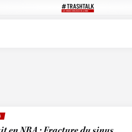
A
it en NBA : Fracture du sinus