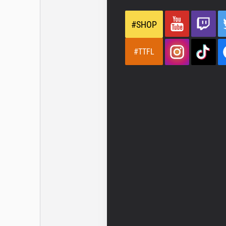
#SHOP
#TTFL