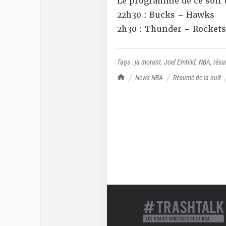
Le programme de ce soir 
22h30 : Bucks – Hawks
2h30 : Thunder – Rockets
Tags :
ja morant
,
Joel Embiid
,
NBA
,
rés
TrashTalk Actu NBA
News NBA
Résumé de la nuit