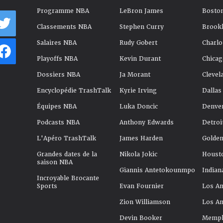
Programme NBA
LeBron James
Boston
Classements NBA
Stephen Curry
Brookl
Salaires NBA
Rudy Gobert
Charlo
Playoffs NBA
Kevin Durant
Chicag
Dossiers NBA
Ja Morant
Clevel
Encyclopédie TrashTalk
Kyrie Irving
Dallas
Équipes NBA
Luka Doncic
Denve
Podcasts NBA
Anthony Edwards
Detroi
L'Apéro TrashTalk
James Harden
Golden
Grandes dates de la
Nikola Jokic
Houst
saison NBA
Giannis Antetokounmpo
Indian
Incroyable Brocante
Sports
Evan Fournier
Los An
Zion Williamson
Los An
Devin Booker
Memphi