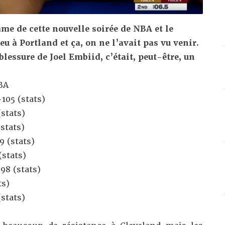
me de cette nouvelle soirée de NBA et le
eu à Portland et ça, on ne l’avait pas vu venir.
blessure de Joel Embiid, c’était, peut-être, un
NBA
105 (
stats
)
(
stats
)
(
stats
)
9 (
stats
)
(
stats
)
98 (
stats
)
ts
)
(
stats
)