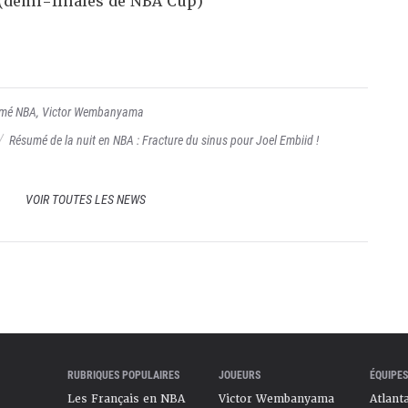
(demi-finales de NBA Cup)
umé NBA
,
Victor Wembanyama
Résumé de la nuit en NBA : Fracture du sinus pour Joel Embiid !
VOIR TOUTES LES NEWS
RUBRIQUES POPULAIRES
JOUEURS
ÉQUIPES
Les Français en NBA
Victor Wembanyama
Atlant