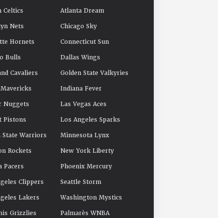
 Celtics
Atlanta Dream
yn Nets
Chicago Sky
tte Hornets
Connecticut Sun
o Bulls
Dallas Wings
and Cavaliers
Golden State Valkyries
 Mavericks
Indiana Fever
r Nuggets
Las Vegas Aces
t Pistons
Los Angeles Sparks
 State Warriors
Minnesota Lynx
on Rockets
New York Liberty
a Pacers
Phoenix Mercury
geles Clippers
Seattle Storm
geles Lakers
Washington Mystics
s Grizzlies
Palmarès WNBA