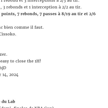
1 rebond et 3 interceptions à 2/3 au tir.
 3 rebonds et 1 interception à 2/2 au tir.
ints, 7 rebonds, 7 passes à 8/19 au tir et 2/6
nc bien comme il faut.
Cissoko.
zer.
easy to close the 1H!
hjD
 14, 2024
e du Lab