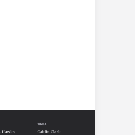
WNBA
a Hawks
Caitlin Clark