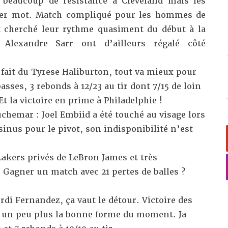
 beaucoup de résistance à Cleveland mais les
nier mot. Match compliqué pour les hommes de
 cherché leur rythme quasiment du début à la
Alexandre Sarr ont d’ailleurs régalé côté
fait du Tyrese Haliburton, tout va mieux pour
passes, 3 rebonds à 12/23 au tir dont 7/15 de loin
Et la victoire en prime à Philadelphie !
uchemar : Joel Embiid a été
touché au visage
lors
sinus pour le pivot, son indisponibilité n’est
Lakers
privés de LeBron James et très
 Gagner un match avec 21 pertes de balles ?
rdi Fernandez, ça vaut le détour. Victoire des
t un peu plus la bonne forme du moment. Ja