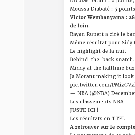
Nicolas Batum : 6 points, 
Moussa Diabaté : 5 points,
Victor Wembanyama : 28 po
de loin.
Rayan Rupert a ciré le ba
Même résultat pour Sidy 
Le highlight de la nuit
Behind-the-back snatch.
Middy at the halftime buz
Ja Morant making it look 
pic.twitter.com/PMizGVz
— NBA (@NBA)
December
Les classements NBA
JUSTE ICI !
Les résultats en TTFL
A retrouver sur le compt