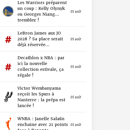
Les Warriors préparent
un coup : Kelly Olynyk
05 août
ou Georges Niang…
tremblez !
LeBron James aux JO
2028 ? Sa place serait
05 août
déjà réservée...
Decathlon x NBA : par
ici la nouvelle
05 août
collection estivale, ça
régale !
Victor Wembanyama
reçoit les Spurs à
05 août
Nanterre : la prépa est
lancée !
WNBA : Janelle Salaün
enchaine avec 21 points
05 août