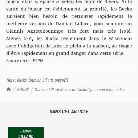
joueur était « épuisé » selon les mots de Rivers. Si la
santé du joueur est évidemment la priorité, les Bucks
auraient bien besoin de retrouver rapidement la
meilleure version de Damian Lillard, pour soutenir
un
Giannis Antetokounmpo très fort mais très isolé
.
Menés 2-0, les Bucks reviennent dans le Wisconsin
avec l’obligation de faire le plein à la maison, au risque
d’être rapidement en grand danger dans cette série.
Source texte : ESPN
Tags :
Bucks
,
Damian Lillard
,
playoffs
TrashTalk Actu NBA
BUCKS
Damian Lillard s'est senti "solide" pour son retour à la
compétition
DANS CET ARTICLE
Damian
LILLARD