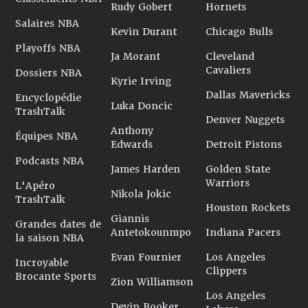
Rudy Gobert
Hornets
Salaires NBA
Kevin Durant
Chicago Bulls
Playoffs NBA
Ja Morant
Cleveland
Cavaliers
Dossiers NBA
Kyrie Irving
Dallas Mavericks
Encyclopédie
Luka Doncic
TrashTalk
Denver Nuggets
Anthony
Équipes NBA
Edwards
Detroit Pistons
Podcasts NBA
James Harden
Golden State
Warriors
L'Apéro
Nikola Jokic
TrashTalk
Houston Rockets
Giannis
Grandes dates de
Antetokounmpo
Indiana Pacers
la saison NBA
Evan Fournier
Los Angeles
Incroyable
Clippers
Brocante Sports
Zion Williamson
Los Angeles
Devin Booker