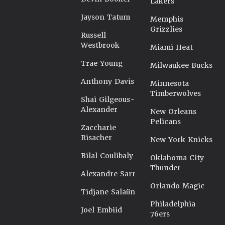
Lakers
Jayson Tatum
Memphis
Grizzlies
Russell
Westbrook
Miami Heat
Trae Young
Milwaukee Bucks
Anthony Davis
Minnesota
Timberwolves
Shai Gilgeous-
Alexander
New Orleans
Pelicans
Zaccharie
Risacher
New York Knicks
Bilal Coulibaly
Oklahoma City
Thunder
Alexandre Sarr
Orlando Magic
Tidjane Salaün
Philadelphia
Joel Embiid
76ers