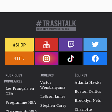
#SHOP
#TTFL
RUBRIQUES
JOUEURS
ÉQUIPES
POPULAIRES
Victor
Atlanta Hawks
Wembanyama
Les Français en
Boston Celtics
NBA
LeBron James
Brooklyn Nets
Programme NBA
Stephen Curry
Charlotte
Classements NBA